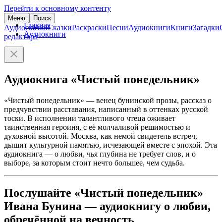
Перейти к основному контенту
Меню
Поиск
Главная
Аудиосказки
Сказки
Раскраски
Песни
Аудиокниги
Книги
Загадки
Аудиокниги
редактора
Аудиокнига «Чистый понедельник»
«Чистый понедельник» — венец бунинской прозы, рассказ о
предчувствии расставания, написанный в оттенках русской
тоски. В исполнении талантливого чтеца оживает
таинственная героиня, с её молчаливой решимостью и
духовной высотой. Москва, как немой свидетель встреч,
дышит культурной памятью, исчезающей вместе с эпохой. Эта
аудиокнига — о любви, чья глубина не требует слов, и о
выборе, за которым стоит нечто большее, чем судьба.
Послушайте «Чистый понедельник»
Ивана Бунина — аудиокнигу о любви,
обречённой на вечность