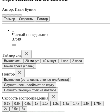
Автор: Иван Бунин
Таймер
Скорость
Повтор
1
Чистый понедельник
37:49
Таймер сна
Выключить
20 минут
40 минут
1 час
2 часа
Конец трека (главы)
Повтор
Выключен (остановить в конце плейлиста)
Слушать весь плейлист по кругу
Слушать текущий трек на повторе
Скорость воспроизведения
0.7x
0.8x
0.9x
1x
1.1x
1.2x
1.3x
1.4x
1.5x
1.75x
2x
2.5x
3x