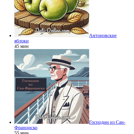
Антоновские
яблоки
45 мин
Господин из Сан-
Франциско
55 мин