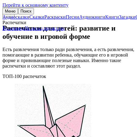
Перейти к основному контенту
Меню
Поиск
Аудиосказки
Сказки
Раскраски
Песни
Аудиокниги
Книги
Загадки
Распечатки
Распечатки для детей: развитие и
Рисование
Колонка редактора
обучение в игровой форме
Есть развлечения только ради развлечения, а есть развлечения,
помогающие в развитии ребенка, обучающие его в игровой
форме и прививающие полезные навыки. Именно такие
распечатки и составляют этот раздел.
ТОП-100 распечаток