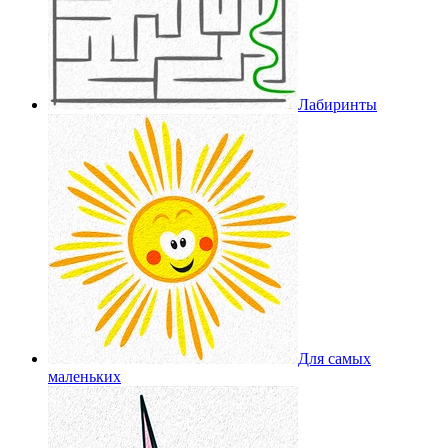
Лабиринты
Для самых
маленьких