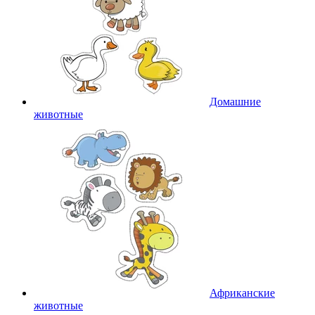
Домашние
животные
Африканские
животные