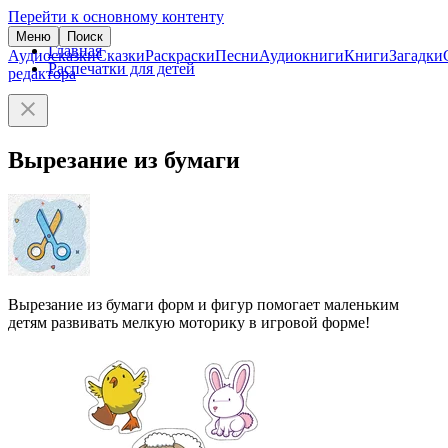
Перейти к основному контенту
Меню
Поиск
Главная
Аудиосказки
Сказки
Раскраски
Песни
Аудиокниги
Книги
Загадки
Распечатки для детей
редактора
Вырезание из бумаги
Вырезание из бумаги форм и фигур помогает маленьким
детям развивать мелкую моторику в игровой форме!