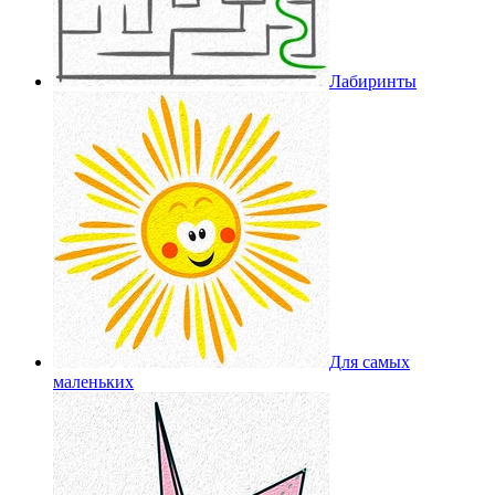
Лабиринты
Для самых
маленьких