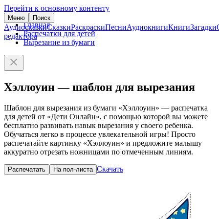
Перейти к основному контенту
Меню
Поиск
Главная
Аудиосказки
Сказки
Раскраски
Песни
Аудиокниги
Книги
Загадки
Распечатки для детей
редактора
Вырезание из бумаги
Хэллоуин — шаблон для вырезания
Шаблон для вырезания из бумаги «Хэллоуин» — распечатка
для детей от «Дети Онлайн», с помощью которой вы можете
бесплатно развивать навык вырезания у своего ребенка.
Обучаться легко в процессе увлекательной игры! Просто
распечатайте картинку «Хэллоуин» и предложите малышу
аккуратно отрезать ножницами по отмеченным линиям.
Скачать
Распечатать
На пол-листа