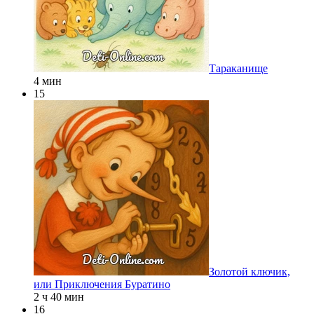
Тараканище
4 мин
15
Золотой ключик,
или Приключения Буратино
2 ч 40 мин
16