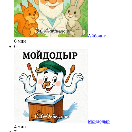
Айболит
6 мин
6
Мойдодыр
4 мин
7