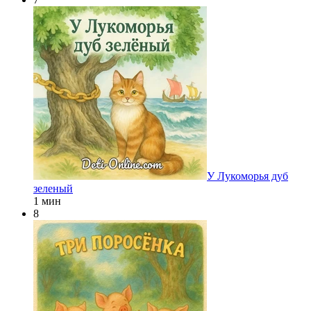
У Лукоморья дуб
зеленый
1 мин
8