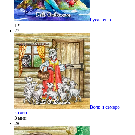
Русалочка
1 ч
27
Волк и семеро
козлят
3 мин
28