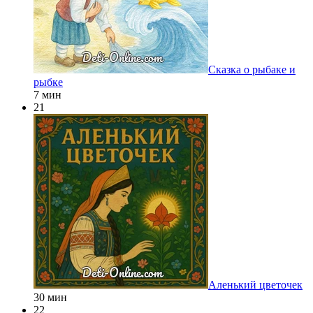
Сказка о рыбаке и
рыбке
7 мин
21
Аленький цветочек
30 мин
22