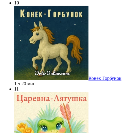
10
Конёк-Горбунок
1 ч 20 мин
11