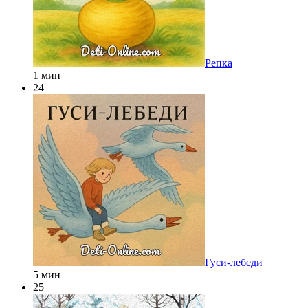
Репка
1 мин
24
Гуси-лебеди
5 мин
25