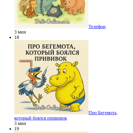
Телефон
3 мин
18
Про Бегемота,
который боялся прививок
3 мин
19