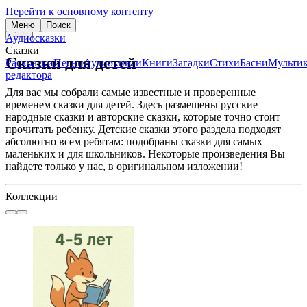
Перейти к основному контенту
Меню
Поиск
Аудиосказки
Сказки
Сказки для детей
Раскраски
Песни
Аудиокниги
Книги
Загадки
Стихи
Басни
Мульти
редактора
Для вас мы собрали самые известные и проверенные
временем сказки для детей. Здесь размещены русские
народные сказки и авторские сказки, которые точно стоит
прочитать ребенку. Детские сказки этого раздела подходят
абсолютно всем ребятам: подобраны сказки для самых
маленьких и для школьников. Некоторые произведения Вы
найдете только у нас, в оригинальном изложении!
Коллекции