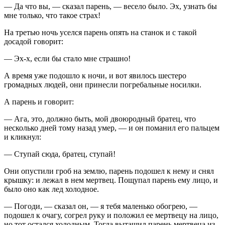
— Да что вы, — сказал парень, — весело было. Эх, узнать бы
мне только, что такое страх!
На третью ночь уселся парень опять на станок и с такой
досадой говорит:
— Эх-х, если бы стало мне страшно!
А время уже подошло к ночи, и вот явилось шестеро
громадных людей, они принесли погребальные носилки.
А парень и говорит:
— Ага, это, должно быть, мой двоюродный братец, что
несколько дней тому назад умер, — и он поманил его пальцем
и кликнул:
— Ступай сюда, братец, ступай!
Они опустили гроб на землю, парень подошел к нему и снял
крышку: и лежал в нем мертвец. Пощупал парень ему лицо, и
было оно как лед холодное.
— Погоди, — сказал он, — я тебя маленько обогрею, —
подошел к очагу, согрел руку и положил ее мертвецу на лицо,
но тот остался холодным. Тогда вытащил парень мертвеца из