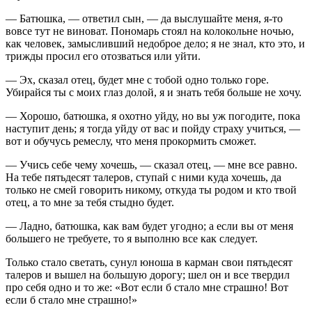
— Батюшка, — ответил сын, — да выслушайте меня, я-то
вовсе тут не виноват. Пономарь стоял на колокольне ночью,
как человек, замысливший недоброе дело; я не знал, кто это, и
трижды просил его отозваться или уйти.
— Эх, сказал отец, будет мне с тобой одно только горе.
Убирайся ты с моих глаз долой, я и знать тебя больше не хочу.
— Хорошо, батюшка, я охотно уйду, но вы уж погодите, пока
наступит день; я тогда уйду от вас и пойду страху учиться, —
вот и обучусь ремеслу, что меня прокормить сможет.
— Учись себе чему хочешь, — сказал отец, — мне все равно.
На тебе пятьдесят талеров, ступай с ними куда хочешь, да
только не смей говорить никому, откуда ты родом и кто твой
отец, а то мне за тебя стыдно будет.
— Ладно, батюшка, как вам будет угодно; а если вы от меня
большего не требуете, то я выполню все как следует.
Только стало светать, сунул юноша в карман свои пятьдесят
талеров и вышел на большую дорогу; шел он и все твердил
про себя одно и то же: «Вот если б стало мне страшно! Вот
если б стало мне страшно!»