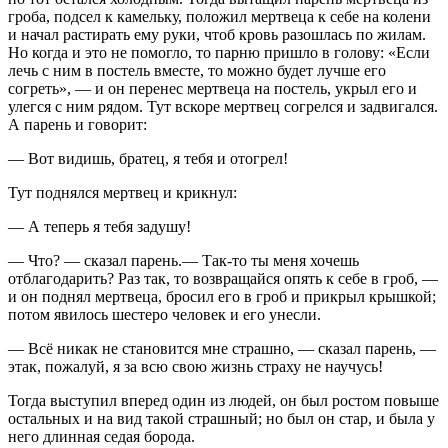
гроба, подсел к камельку, положил мертвеца к себе на колени
и начал растирать ему руки, чтоб кровь разошлась по жилам.
Но когда и это не помогло, то парню пришло в голову: «Если
лечь с ним в постель вместе, то можно будет лучше его
согреть», — и он перенес мертвеца на постель, укрыл его и
улегся с ним рядом. Тут вскоре мертвец согрелся и задвигался.
А парень и говорит:
— Вот видишь, братец, я тебя и отогрел!
Тут поднялся мертвец и крикнул:
— А теперь я тебя задушу!
— Что? — сказал парень.— Так-то ты меня хочешь
отблагодарить? Раз так, то возвращайся опять к себе в гроб, —
и он поднял мертвеца, бросил его в гроб и прикрыл крышкой;
потом явилось шестеро человек и его унесли.
— Всё никак не становится мне страшно, — сказал парень, —
этак, пожалуй, я за всю свою жизнь страху не научусь!
Тогда выступил вперед один из людей, он был ростом повыше
остальных и на вид такой страшный; но был он стар, и была у
него длинная седая борода.