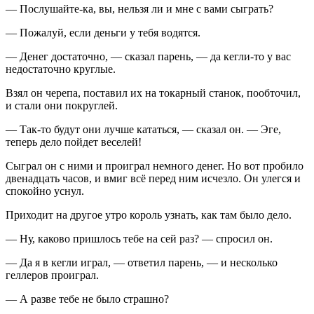
— Послушайте-ка, вы, нельзя ли и мне с вами сыграть?
— Пожалуй, если деньги у тебя водятся.
— Денег достаточно, — сказал парень, — да кегли-то у вас
недостаточно круглые.
Взял он черепа, поставил их на токарный станок, пообточил,
и стали они покруглей.
— Так-то будут они лучше кататься, — сказал он. — Эге,
теперь дело пойдет веселей!
Сыграл он с ними и проиграл немного денег. Но вот пробило
двенадцать часов, и вмиг всё перед ним исчезло. Он улегся и
спокойно уснул.
Приходит на другое утро король узнать, как там было дело.
— Ну, каково пришлось тебе на сей раз? — спросил он.
— Да я в кегли играл, — ответил парень, — и несколько
геллеров проиграл.
— А разве тебе не было страшно?