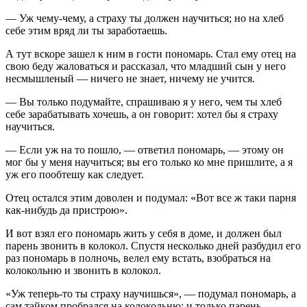
— Уж чему-чему, а страху ты должен научиться; но на хлеб
себе этим вряд ли ты заработаешь.
А тут вскоре зашел к ним в гости пономарь. Стал ему отец на
свою беду жаловаться и рассказал, что младший сын у него
несмышленый — ничего не знает, ничему не учится.
— Вы только подумайте, спрашиваю я у него, чем ты хлеб
себе зарабатывать хочешь, а он говорит: хотел бы я страху
научиться.
— Если уж на то пошло, — ответил пономарь, — этому он
мог бы у меня научиться; вы его только ко мне пришлите, а я
уж его пообтешу как следует.
Отец остался этим доволен и подумал: «Вот все ж таки парня
как-нибудь да пристрою».
И вот взял его пономарь жить у себя в доме, и должен был
парень звонить в колокол. Спустя несколько дней разбудил его
раз пономарь в полночь, велел ему встать, взобраться на
колокольню и звонить в колокол.
«Уж теперь-то ты страху научишься», — подумал пономарь, а
сам тайком пробрался на колокольню; и только парень