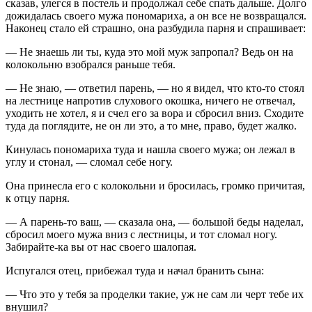
сказав, улегся в постель и продолжал себе спать дальше. Долго
дожидалась своего мужа пономариха, а он все не возвращался.
Наконец стало ей страшно, она разбудила парня и спрашивает:
— Не знаешь ли ты, куда это мой муж запропал? Ведь он на
колокольню взобрался раньше тебя.
— Не знаю, — ответил парень, — но я видел, что кто-то стоял
на лестнице напротив слухового окошка, ничего не отвечал,
уходить не хотел, я и счел его за вора и сбросил вниз. Сходите
туда да поглядите, не он ли это, а то мне, право, будет жалко.
Кинулась пономариха туда и нашла своего мужа; он лежал в
углу и стонал, — сломал себе ногу.
Она принесла его с колокольни и бросилась, громко причитая,
к отцу парня.
— А парень-то ваш, — сказала она, — большой беды наделал,
сбросил моего мужа вниз с лестницы, и тот сломал ногу.
Забирайте-ка вы от нас своего шалопая.
Испугался отец, прибежал туда и начал бранить сына:
— Что это у тебя за проделки такие, уж не сам ли черт тебе их
внушил?