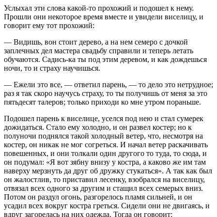
Услыхал эти слова какой-то прохожий и подошел к нему.
Прошли они некоторое время вместе и увидели виселицу, и
говорит ему тот прохожий:
— Видишь, вон стоит дерево, а на нем семеро с дочкой
заплечных дел мастера свадьбу справили и теперь летать
обучаются. Садись-ка ты под этим деревом, и как дождешься
ночи, то и страху научишься.
— Ежели это все, — ответил парень, — то дело это нетрудное;
раз я так скоро научусь страху, то ты получишь от меня за это
пятьдесят талеров; только приходи ко мне утром пораньше.
Подошел парень к виселице, уселся под нею и стал сумерек
дожидаться. Стало ему холодно, и он развел костер; но к
полуночи поднялся такой холодный ветер, что, несмотря на
костер, он никак не мог согреться. И начал ветер раскачивать
повешенных, и они толкали один другого то туда, то сюда, и
он подумал: «Я вот зябну внизу у костра, а каково же им там
наверху мерзнуть да друг об дружку стукаться». А так как был
он жалостлив, то приставил лесенку, взобрался на виселицу,
отвязал всех одного за другим и стащил всех семерых вниз.
Потом он раздул огонь, разгорелось пламя сильней, и он
усадил всех вокруг костра греться. Сидели они не двигаясь, и
вдруг загорелась на них одежда. Тогда он говорит: