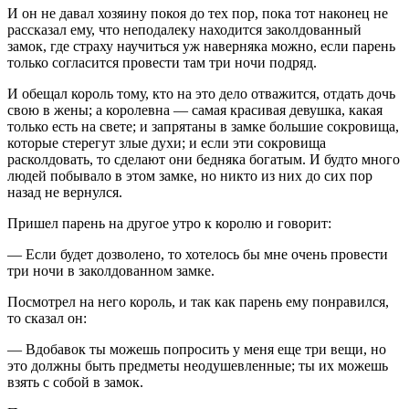
И он не давал хозяину покоя до тех пор, пока тот наконец не
рассказал ему, что неподалеку находится заколдованный
замок, где страху научиться уж наверняка можно, если парень
только согласится провести там три ночи подряд.
И обещал король тому, кто на это дело отважится, отдать дочь
свою в жены; а королевна — самая красивая девушка, какая
только есть на свете; и запрятаны в замке большие сокровища,
которые стерегут злые духи; и если эти сокровища
расколдовать, то сделают они бедняка богатым. И будто много
людей побывало в этом замке, но никто из них до сих пор
назад не вернулся.
Пришел парень на другое утро к королю и говорит:
— Если будет дозволено, то хотелось бы мне очень провести
три ночи в заколдованном замке.
Посмотрел на него король, и так как парень ему понравился,
то сказал он:
— Вдобавок ты можешь попросить у меня еще три вещи, но
это должны быть предметы неодушевленные; ты их можешь
взять с собой в замок.