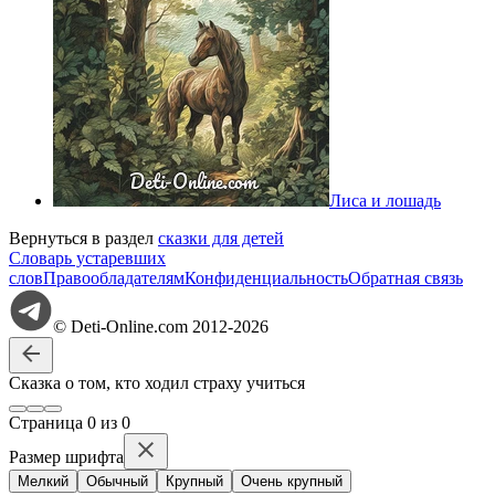
Лиса и лошадь
Вернуться в раздел
сказки для детей
Словарь устаревших
слов
Правообладателям
Конфиденциальность
Обратная связь
© Deti-Online.com 2012-2026
Сказка о том, кто ходил страху учиться
Стр
аница
0
из
0
Размер шрифта
Мелкий
Обычный
Крупный
Очень крупный