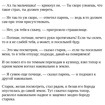
— Ах ты мальчишка! — крикнул он. — Ты скоро узнаешь, что
такое страх, ты должен умереть.
— Не так-то уж скоро, — ответил парень, — ведь я-то должен
сам при этом присутствовать.
— Нет, уж тебя я схвачу, — пригрозило страшилище.
— Потише, потише, нечего руки протягивать! Если ты силен,
то и я не слабей тебя, а может, и посильней буду.
— Это мы посмотрим, — сказал старик, — если ты посильнее
меня, то я тебя отпущу; подходи, давай-ка померяемся!
И он повел его по темным переходам в кузницу, взял топор и
одним махом вогнал наковальню в землю.
— Я сумею еще почище, — сказал парень, — и подошел к
другой наковальне.
Старик, желая посмотреть, стал рядом, и белая его борода
опустилась до самой земли. Тут схватил парень топор,
расколол наковальню надвое и защемил заодно бороду
старика.