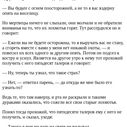
— Вы будьте с огнем поосторожней, а не то я вас вздерну
опять на виселицу.
Но мертвецы ничего не слыхали, они молчали и не обратили
вниманья на то, что их лохмотья горят. Тут рассердился он и
говорит:
— Ежели вы не будете осторожны, то я выручать вас не стану,
а сгореть вместе с вами у меня нет никакой охоты, — и
повесил их всех одного за другим опять. Потом он подсел к
костру и уснул. Является на другое утро к нему тот прохожий
получить с него пятьдесят талеров и говорит:
— Ну, теперь ты узнал, что такое страх?
— Нет, — ответил парень, — да откуда же мне было его
узнать-то?
Ведь те, что там наверху, и рта не раскрыли и такими
дураками оказались, что сожгли все свои старые лохмотья.
Понял тогда прохожий, что пятидесяти талеров ему с него не
получить, и сказал, уходя:
— Такого я еще ни разу на свете не видывал.