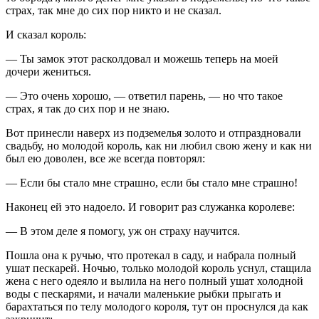
страх, так мне до сих пор никто и не сказал.
И сказал король:
— Ты замок этот расколдовал и можешь теперь на моей
дочери жениться.
— Это очень хорошо, — ответил парень, — но что такое
страх, я так до сих пор и не знаю.
Вот принесли наверх из подземелья золото и отпраздновали
свадьбу, но молодой король, как ни любил свою жену и как ни
был ею доволен, все же всегда повторял:
— Если бы стало мне страшно, если бы стало мне страшно!
Наконец ей это надоело. И говорит раз служанка королеве:
— В этом деле я помогу, уж он страху научится.
Пошла она к ручью, что протекал в саду, и набрала полный
ушат пескарей. Ночью, только молодой король уснул, стащила
жена с него одеяло и вылила на него полный ушат холодной
воды с пескарями, и начали маленькие рыбки прыгать и
барахтаться по телу молодого короля, тут он проснулся да как