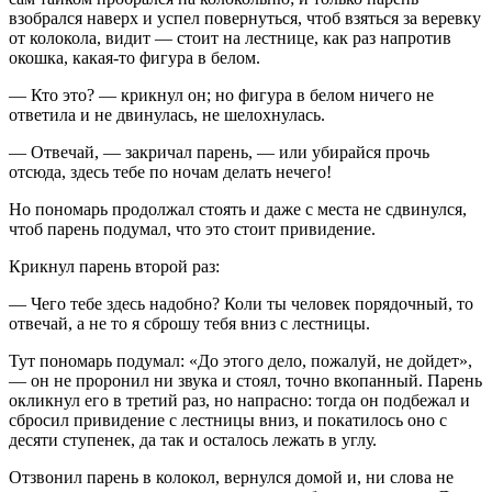
взобрался наверх и успел повернуться, чтоб взяться за веревку
от колокола, видит — стоит на лестнице, как раз напротив
окошка, какая-то фигура в белом.
— Кто это? — крикнул он; но фигура в белом ничего не
ответила и не двинулась, не шелохнулась.
— Отвечай, — закричал парень, — или убирайся прочь
отсюда, здесь тебе по ночам делать нечего!
Но пономарь продолжал стоять и даже с места не сдвинулся,
чтоб парень подумал, что это стоит привидение.
Крикнул парень второй раз:
— Чего тебе здесь надобно? Коли ты человек порядочный, то
отвечай, а не то я сброшу тебя вниз с лестницы.
Тут пономарь подумал: «До этого дело, пожалуй, не дойдет»,
— он не проронил ни звука и стоял, точно вкопанный. Парень
окликнул его в третий раз, но напрасно: тогда он подбежал и
сбросил привидение с лестницы вниз, и покатилось оно с
десяти ступенек, да так и осталось лежать в углу.
Отзвонил парень в колокол, вернулся домой и, ни слова не