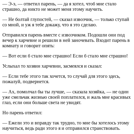
— Э-э, — ответил парень, — да я хотел, чтоб мне стало
страшно, да никто не может меня этому научить.
— Не болтай глупостей, — сказал извозчик, — только ступай
со мной, и уж я тебе докажу, что я это сделаю.
Отправился парень вместе с извозчиком. Подошли они под
вечер к харчевне и решили в ней заночевать. Входит парень в
комнату и говорит опять:
— Вот если б стало мне страшно! Если б стало мне страшно!
Услыхал то хозяин харчевни, засмеялся и сказал:
— Если тебе этого так хочется, то случай для этого здесь,
пожалуй, подвернется.
— Ах, помолчал бы ты лучше, — сказала хозяйка, — не один
уже смельчак жизнью своей поплатился, и жаль мне красивых
глаз, если они больше света не увидят.
Но парень ответил:
— Ежели это и вправду так трудно, то мне бы хотелось этому
научиться, ведь ради этого я и отправился странствовать.