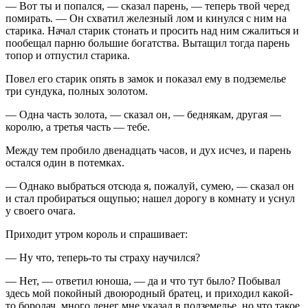
— Вот ты и попался, — сказал парень, — теперь твой черед
помирать. — Он схватил железный лом и кинулся с ним на
старика. Начал старик стонать и просить над ним сжалиться и
пообещал парню большие богатства. Вытащил тогда парень
топор и отпустил старика.
Повел его старик опять в замок и показал ему в подземелье
три сундука, полных золотом.
— Одна часть золота, — сказал он, — беднякам, другая —
королю, а третья часть — тебе.
Между тем пробило двенадцать часов, и дух исчез, и парень
остался один в потемках.
— Однако выбраться отсюда я, пожалуй, сумею, — сказал он
и стал пробираться ощупью; нашел дорогу в комнату и уснул
у своего очага.
Приходит утром король и спрашивает:
— Ну что, теперь-то ты страху научился?
— Нет, — ответил юноша, — да и что тут было? Побывал
здесь мой покойный двоюродный братец, и приходил какой-
то бородач, много денег мне указал в подземелье, но что такое