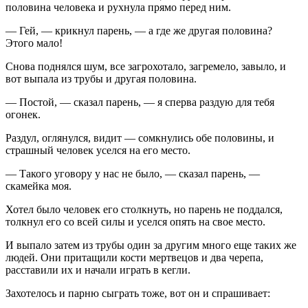
половина человека и рухнула прямо перед ним.
— Гей, — крикнул парень, — а где же другая половина?
Этого мало!
Снова поднялся шум, все загрохотало, загремело, завыло, и
вот выпала из трубы и другая половина.
— Постой, — сказал парень, — я сперва раздую для тебя
огонек.
Раздул, оглянулся, видит — сомкнулись обе половины, и
страшный человек уселся на его место.
— Такого уговору у нас не было, — сказал парень, —
скамейка моя.
Хотел было человек его столкнуть, но парень не поддался,
толкнул его со всей силы и уселся опять на свое место.
И выпало затем из трубы один за другим много еще таких же
людей. Они притащили кости мертвецов и два черепа,
расставили их и начали играть в кегли.
Захотелось и парню сыграть тоже, вот он и спрашивает: