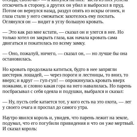
отскочить в сторону, а других он убил и выбросил в пруд.
Потом он вернулся назад, раздул опять из искры огонек, и
глаза стали у него смежаться: захотелось ему поспать.
Оглянулся он — видит в углу большую кровать.
— Это как раз мне кстати, — сказал он и улегся в нее. Но
только хотел он закрыть глаза, как начала кровать сама
двигаться и покатилась по всему замку.
— Оно, пожалуй, ничего, — сказал он, — но лучше бы она
остановилась.
Но кровать продолжала катиться, будто в нее запрягли
шестерик лошадей, — через пороги и лестницы, то вниз, то
вверх; и вдруг — гуп-гуп! — опрокинулась кровать вверх
ножками, и словно какая гора на него навалилась. Но парень
посбрасывал с себя одеяла и подушки, выбрался и сказал:
— Ну, пусть себе катается тот, у кого есть на это охота, — лег
у своего очага и проспал до самого утра.
Наутро явился король и, увидев, что парень лежит на земле,
подумал, что его погубили привидения и что он уже мертвый.
И сказал король: