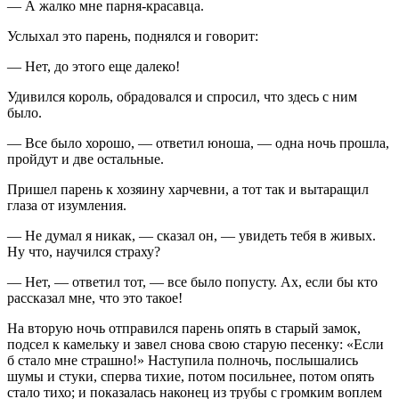
— А жалко мне парня-красавца.
Услыхал это парень, поднялся и говорит:
— Нет, до этого еще далеко!
Удивился король, обрадовался и спросил, что здесь с ним
было.
— Все было хорошо, — ответил юноша, — одна ночь прошла,
пройдут и две остальные.
Пришел парень к хозяину харчевни, а тот так и вытаращил
глаза от изумления.
— Не думал я никак, — сказал он, — увидеть тебя в живых.
Ну что, научился страху?
— Нет, — ответил тот, — все было попусту. Ах, если бы кто
рассказал мне, что это такое!
На вторую ночь отправился парень опять в старый замок,
подсел к камельку и завел снова свою старую песенку: «Если
б стало мне страшно!» Наступила полночь, послышались
шумы и стуки, сперва тихие, потом посильнее, потом опять
стало тихо; и показалась наконец из трубы с громким воплем