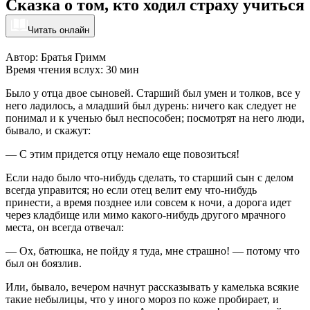
Сказка о том, кто ходил страху учиться
Читать онлайн
Автор: Братья Гримм
Время чтения вслух: 30 мин
Было у отца двое сыновей. Старший был умен и толков, все у
него ладилось, а младший был дурень: ничего как следует не
понимал и к ученью был неспособен; посмотрят на него люди,
бывало, и скажут:
— С этим придется отцу немало еще повозиться!
Если надо было что-нибудь сделать, то старший сын с делом
всегда управится; но если отец велит ему что-нибудь
принести, а время позднее или совсем к ночи, а дорога идет
через кладбище или мимо какого-нибудь другого мрачного
места, он всегда отвечал:
— Ох, батюшка, не пойду я туда, мне страшно! — потому что
был он боязлив.
Или, бывало, вечером начнут рассказывать у камелька всякие
такие небылицы, что у иного мороз по коже пробирает, и