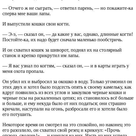
— Отчего ж не сыграть, — ответил парень, — но покажите-ка
сперва мне ваши лапы.
И выпустили кошки свои когти.
— Э-э, — сказал он, — да какие у вас, однако, длинные когти!
Постойте-ка, их надо будет сначала маленько пообстричь.
И он схватил кошек за шиворот, поднял их на столярный
станок и крепко прикрутил им лапы.
— Я вас узнал по когтям, — сказал он, — и в карты играть у
меня охота пропала.
Он убил их и выбросил за окошко в воду. Только угомонил он
этих двух и хотел было подсесть опять к своему камельку, как
вдруг появились из всех углов и закоулков черные кошки и
черные псы на раскаленных цепях; их становилось всё больше
и больше, и ему некуда было от них податься; они страшно
кричали, наступали на огонь, разбросали его и хотели было
его потушить.
Некоторое время он смотрел на это спокойно, но наконец это
его разозлило, он схватил свой резец и крикнул: «Прочь
отсюда, сволочь!» — и кинулся на них. Часть из них успела