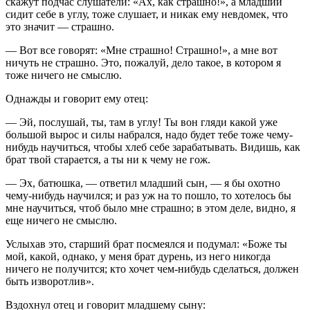
скажут подчас слушатели: «Ах, как страшно!», а младший
сидит себе в углу, тоже слушает, и никак ему невдомек, что
это значит — страшно.
— Вот все говорят: «Мне страшно! Страшно!», а мне вот
ничуть не страшно. Это, пожалуй, дело такое, в котором я
тоже ничего не смыслю.
Однажды и говорит ему отец:
— Эй, послушай, ты, там в углу! Ты вон гляди какой уже
большой вырос и силы набрался, надо будет тебе тоже чему-
нибудь научиться, чтобы хлеб себе зарабатывать. Видишь, как
брат твой старается, а ты ни к чему не гож.
— Эх, батюшка, — ответил младший сын, — я бы охотно
чему-нибудь научился; и раз уж на то пошло, то хотелось бы
мне научиться, чтоб было мне страшно; в этом деле, видно, я
еще ничего не смыслю.
Услыхав это, старший брат посмеялся и подумал: «Боже ты
мой, какой, однако, у меня брат дурень, из него никогда
ничего не получится; кто хочет чем-нибудь сделаться, должен
быть изворотлив».
Вздохнул отец и говорит младшему сыну: