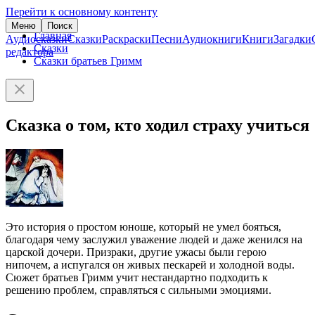
Перейти к основному контенту
Меню
Поиск
Главная
Аудиосказки
Сказки
Раскраски
Песни
Аудиокниги
Книги
Загадки
Сказки
редактора
Сказки братьев Гримм
Сказка о том, кто ходил страху учиться
Это история о простом юноше, который не умел бояться,
благодаря чему заслужил уважение людей и даже женился на
царской дочери. Призраки, другие ужасы были герою
нипочем, а испугался он живых пескарей и холодной воды.
Сюжет братьев Гримм учит нестандартно подходить к
решению проблем, справляться с сильными эмоциями.