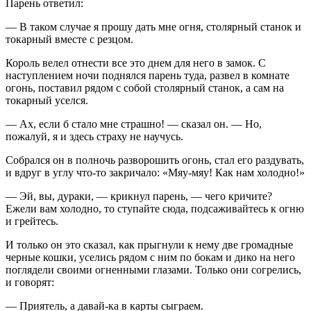
Парень ответил:
— В таком случае я прошу дать мне огня, столярный станок и
токарный вместе с резцом.
Король велел отнести все это днем для него в замок. С
наступлением ночи поднялся парень туда, развел в комнате
огонь, поставил рядом с собой столярный станок, а сам на
токарный уселся.
— Ах, если б стало мне страшно! — сказал он. — Но,
пожалуй, я и здесь страху не научусь.
Собрался он в полночь разворошить огонь, стал его раздувать,
и вдруг в углу что-то закричало: «Мяу-мяу! Как нам холодно!»
— Эй, вы, дураки, — крикнул парень, — чего кричите?
Ежели вам холодно, то ступайте сюда, подсаживайтесь к огню
и грейтесь.
И только он это сказал, как прыгнули к нему две громадные
черные кошки, уселись рядом с ним по бокам и дико на него
поглядели своими огненными глазами. Только они согрелись,
и говорят:
— Приятель, а давай-ка в карты сыграем.