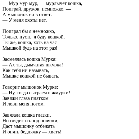
— Мур-мур-мур, — мурлычет кошка, —
Поиграй, дружок, немножко. —
А мышонок ей в ответ:
— У меня охоты нет.
Поиграл бы я немножко,
Только, пусть, я буду кошкой.
Ты же, кошка, хоть на час
Мышкой будь на этот раз!
Засмеялась кошка Мурка:
— Ах ты, дымчатая шкурка!
Как тебя ни называть,
Мышке кошкой не бывать.
Говорит мышонок Мурке:
— Ну, тогда сыграем в жмурки!
Завяжи глаза платком
И лови меня потом.
Завязала кошка глазки,
Но глядит из-под повязки,
Даст мышонку отбежать
И опять бедняжку — хвать!