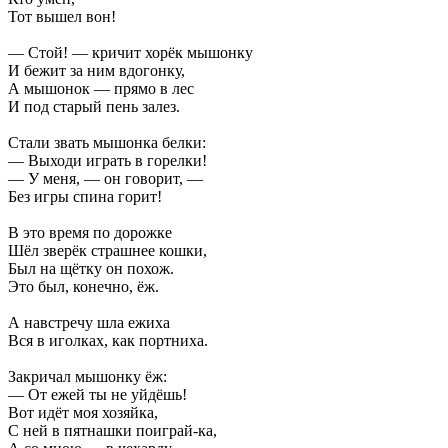
Тот вышел вон!
— Стой! — кричит хорёк мышонку
И бежит за ним вдогонку,
А мышонок — прямо в лес
И под старый пень залез.
Стали звать мышонка белки:
— Выходи играть в горелки!
— У меня, — он говорит, —
Без игры спина горит!
В это время по дорожке
Шёл зверёк страшнее кошки,
Был на щётку он похож.
Это был, конечно, ёж.
А навстречу шла ежиха
Вся в иголках, как портниха.
Закричал мышонку ёж:
— От ежей ты не уйдёшь!
Вот идёт моя хозяйка,
С ней в пятнашки поиграй-ка,