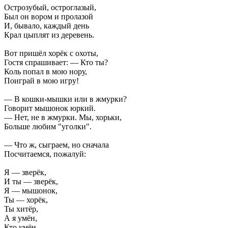
Острозубый, остроглазый,
Был он вором и пролазой
И, бывало, каждый день
Крал цыплят из деревень.
Вот пришёл хорёк с охоты,
Гостя спрашивает: — Кто ты?
Коль попал в мою нору,
Поиграй в мою игру!
— В кошки-мышки или в жмурки?
Говорит мышонок юркий.
— Нет, не в жмурки. Мы, хорьки,
Больше любим "уголки".
— Что ж, сыграем, но сначала
Посчитаемся, пожалуй:
Я — зверёк,
И ты — зверёк,
Я — мышонок,
Ты — хорёк,
Ты хитёр,
А я умён,
Кто умён,