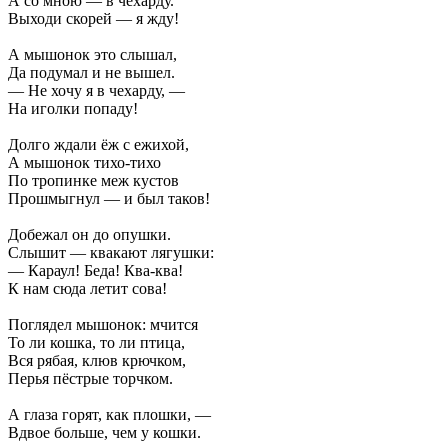
А со мною — в чехарду.
Выходи скорей — я жду!
А мышонок это слышал,
Да подумал и не вышел.
— Не хочу я в чехарду, —
На иголки попаду!
Долго ждали ёж с ежихой,
А мышонок тихо-тихо
По тропинке меж кустов
Прошмыгнул — и был таков!
Добежал он до опушки.
Слышит — квакают лягушки:
— Караул! Беда! Ква-ква!
К нам сюда летит сова!
Поглядел мышонок: мчится
То ли кошка, то ли птица,
Вся рябая, клюв крючком,
Перья пёстрые торчком.
А глаза горят, как плошки, —
Вдвое больше, чем у кошки.