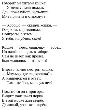
Говорит он хитрой кошке:
— У меня устали ножки,
Дай, пожалуйста, чуть-чуть
Мне прилечь и отдохнуть.
— Хорошо, — сказала кошка, —
Отдохни, коротконожка,
Поиграем, а затем
Я тебя, голубчик, съем!
Кошке — смех, мышонку — горе...
Но нашёл он щель в заборе.
Сам не знает, как пролез.
Был мышонок — да исчез!
Вправо, влево смотрит кошка:
— Мяу-мяу, где ты, крошка? -
А мышонок ей в ответ:
— Там, где был, меня уж нет!
Покатился он с пригорка,
Видит: маленькая норка.
В этой норке жил зверёк —
Длинный, узенький хорёк.