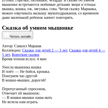
уголки, горелки, пятнашки, чехарда. В сказке об умном
мышонке встречаются любимые детками звери и птицы:
мышка, кошка, еж, лягушка, сова. Читая сказку Маршака,
можно озвучивать малышу звукоподражания, со временем
даже маленький ребенок начнет повторять.
Сказка об умном мышонке
Читать онлайн
Автор: Самуил Маршак
Коллекции:
Сказки для детей 2 — 3 лет
,
Сказки для детей 4 —
5 лет
,
Короткие сказки
Время чтения вслух: 4 мин
Унесла мышонка кошка
И поёт: — Не бойся, крошка.
Поиграем час-другой
В кошки-мышки, дорогой!
Перепуганный спросонок,
Отвечает ей мышонок:
— В кошки-мышки наша мать
Не велела нам играть.