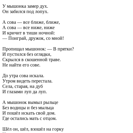
У мышонка замер дух.
Он забился под лопух.
А сова — все ближе, ближе,
А сова — все ниже, ниже
И кричит в тиши ночной:
— Поиграй, дружок, со мной!
Пропищал мышонок: — В прятки?
И пустился без оглядки,
Скрылся в скошенной траве.
Не найти его сове.
До утра сова искала.
Утром видеть перестала.
Села, старая, на дуб
И глазами луп да луп.
А мышонок вымыл рыльце
Без водицы и без мыльца
И пошёл искать свой дом.
Где остались мать с отцом.
Шёл он, шёл, взошёл на горку