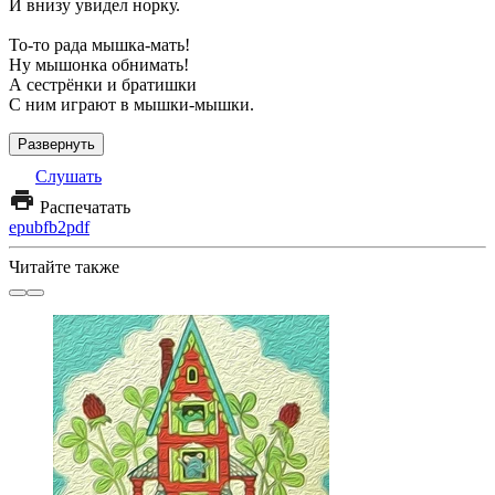
И внизу увидел норку.
То-то рада мышка-мать!
Ну мышонка обнимать!
А сестрёнки и братишки
С ним играют в мышки-мышки.
Развернуть
Слушать
Распечатать
epub
fb2
pdf
Читайте также