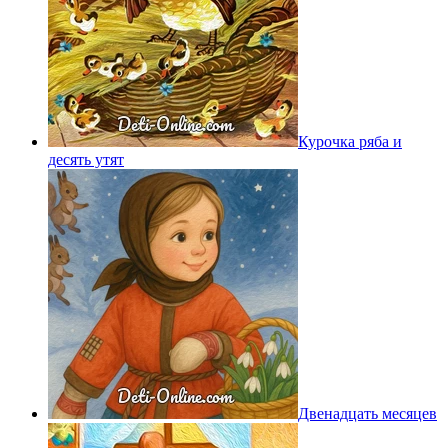
Курочка ряба и
десять утят
Двенадцать месяцев