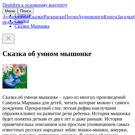
Перейти к основному контенту
Меню
Поиск
Главная
Аудиосказки
Сказки
Раскраски
Песни
Аудиокниги
Книги
Загадки
Сказки
редактора
Сказки Маршака
Сказка об умном мышонке
Сказка об умном мышонке – одно из многих произведений
Самуила Маршака для детей, читать которые можно с самого
рождения. Прекрасный слог, легкая рифма наилучшим
образом влияют на развитие речи ребенка. История мышонка
будет понятна деткам от двух лет и даже раньше. История
примечательна описанием или простым упоминанием самых
известных русских народных забав: кошки-мышки, жмурки,