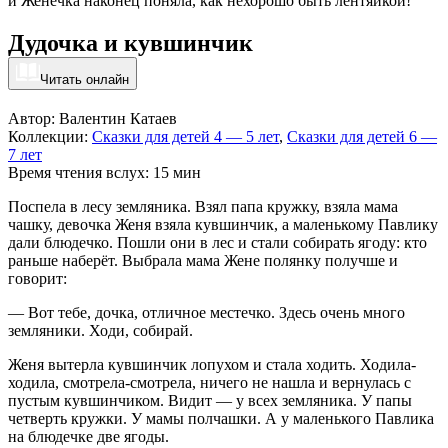
и Женечка наконец поняла, как нехорошо быть лентяйкой!
Дудочка и кувшинчик
Читать онлайн
Автор: Валентин Катаев
Коллекции:
Сказки для детей 4 — 5 лет
,
Сказки для детей 6 —
7 лет
Время чтения вслух: 15 мин
Поспела в лесу земляника. Взял папа кружку, взяла мама
чашку, девочка Женя взяла кувшинчик, а маленькому Павлику
дали блюдечко. Пошли они в лес и стали собирать ягоду: кто
раньше наберёт. Выбрала мама Жене полянку получше и
говорит:
— Вот тебе, дочка, отличное местечко. Здесь очень много
земляники. Ходи, собирай.
Женя вытерла кувшинчик лопухом и стала ходить. Ходила-
ходила, смотрела-смотрела, ничего не нашла и вернулась с
пустым кувшинчиком. Видит — у всех земляника. У папы
четверть кружки. У мамы полчашки. А у маленького Павлика
на блюдечке две ягоды.