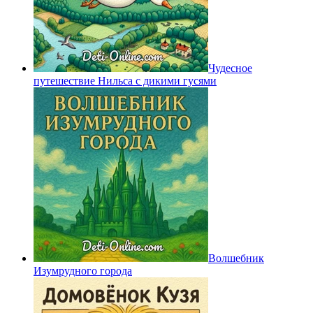
Чудесное
путешествие Нильса с дикими гусями
Волшебник
Изумрудного города