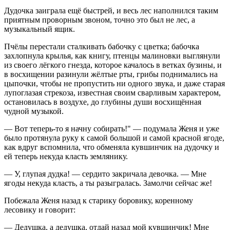
Дудочка заиграла ещё быстрей, и весь лес наполнился таким
приятным проворным звоном, точно это был не лес, а
музыкальный ящик.
Пчёлы перестали сталкивать бабочку с цветка; бабочка
захлопнула крылья, как книгу, птенцы малиновки выглянули
из своего лёгкого гнезда, которое качалось в ветках бузины, и
в восхищении разинули жёлтые рты, грибы поднимались на
цыпочки, чтобы не пропустить ни одного звука, и даже старая
лупоглазая стрекоза, известная своим сварливым характером,
остановилась в воздухе, до глубины души восхищённая
чудной музыкой.
— Вот теперь-то я начну собирать!" — подумала Женя и уже
было протянула руку к самой большой и самой красной ягоде,
как вдруг вспомнила, что обменяла кувшинчик на дудочку и
ей теперь некуда класть землянику.
— У, глупая дудка! — сердито закричала девочка. — Мне
ягоды некуда класть, а ты разыгралась. Замолчи сейчас же!
Побежала Женя назад к старику боровику, коренному
лесовику и говорит:
— Дедушка, а дедушка, отдай назад мой кувшинчик! Мне