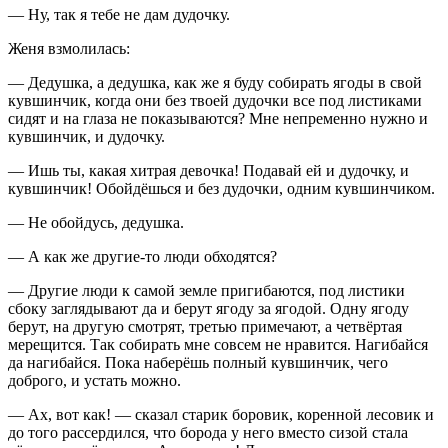
— Ну, так я тебе не дам дудочку.
Женя взмолилась:
— Дедушка, а дедушка, как же я буду собирать ягоды в свой
кувшинчик, когда они без твоей дудочки все под листиками
сидят и на глаза не показываются? Мне непременно нужно и
кувшинчик, и дудочку.
— Ишь ты, какая хитрая девочка! Подавай ей и дудочку, и
кувшинчик! Обойдёшься и без дудочки, одним кувшинчиком.
— Не обойдусь, дедушка.
— А как же другие-то люди обходятся?
— Другие люди к самой земле пригибаются, под листики
сбоку заглядывают да и берут ягоду за ягодой. Одну ягоду
берут, на другую смотрят, третью примечают, а четвёртая
мерещится. Так собирать мне совсем не нравится. Нагибайся
да нагибайся. Пока наберёшь полный кувшинчик, чего
доброго, и устать можно.
— Ах, вот как! — сказал старик боровик, коренной лесовик и
до того рассердился, что борода у него вместо сизой стала