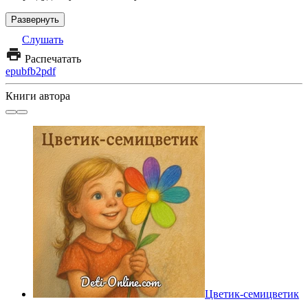
Развернуть
Слушать
Распечатать
epub
fb2
pdf
Книги автора
Цветик-семицветик