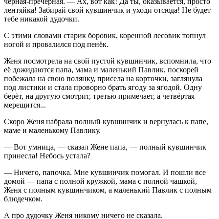
чёрная-пречёрная. — Ах, вот как! Да ты, оказывается, просто
лентяйка! Забирай свой кувшинчик и уходи отсюда! Не будет
тебе никакой дудочки.
С этими словами старик боровик, коренной лесовик топнул
ногой и провалился под пенёк.
Женя посмотрела на свой пустой кувшинчик, вспомнила, что
её дожидаются папа, мама и маленький Павлик, поскорей
побежала на свою полянку, присела на корточки, заглянула
под листики и стала проворно брать ягоду за ягодой. Одну
берёт, на другую смотрит, третью примечает, а четвёртая
мерещится...
Скоро Женя набрала полный кувшинчик и вернулась к папе,
маме и маленькому Павлику.
— Вот умница, — сказал Жене папа, — полный кувшинчик
принесла! Небось устала?
— Ничего, папочка. Мне кувшинчик помогал. И пошли все
домой — папа с полной кружкой, мама с полной чашкой,
Женя с полным кувшинчиком, а маленький Павлик с полным
блюдечком.
А про дудочку Женя никому ничего не сказала.