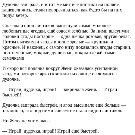
Дудочка заиграла, и в тот же миг все листики на поляне
зашевелились, стали поворачиваться, как будто бы на них
подул ветер.
Сначала из-под листиков выглянули самые молодые
любопытные ягодки, ещё совсем зелёные. За ними высунули
головки ягоды постарше — одна щёчка розовая, другая белая.
Потом выглянули ягоды вполне зрелые — крупные и
красные. И наконец, с самого низу показались ягоды-старики,
почти чёрные, мокрые, душистые, покрытые жёлтыми
семечками.
И скоро вся полянка вокруг Жени оказалась усыпанной
ягодами, которые ярко сквозили на солнце и тянулись к
дудочке.
— Играй, дудочка, играй! — закричала Женя. — Играй
быстрей!
Дудочка заиграла быстрей, и ягод высыпало ещё больше —
так много, что под ними совсем не стало видно листиков.
Но Женя не унималась:
— Играй, дудочка, играй! Играй ещё быстрей.