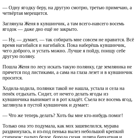
— Одну ягодку беру, на другую смотрю, третью примечаю, а
четвёртая мерещится.
Заглянула Женя в кувшинчик, а там всего-навсего восемь
ягодок — даже дно ещё не закрыто.
— Ну, — думает, — так собирать мне совсем не нравится. Всё
время нагибайся и нагибайся. Пока наберёшь кувшинчик,
чего доброго, и устать можно. Лучше я пойду, поищу себе
другую поляну.
Пошла Женя по лесу искать такую полянку, где земляника не
прячется под листиками, а сама на глаза лезет и в кувшинчик
просится.
Ходила-ходила, полянки такой не нашла, устала и села на
пенёк отдыхать. Сидит, от нечего делать ягоды из
кувшинчика вынимает и в рот кладёт. Съела все восемь ягод,
заглянула в пустой кувшинчик и думает:
— Что же теперь делать? Хоть бы мне кто-нибудь помог!
Только она это подумала, как мох зашевелился, мурава
раздвинулась, и из-под пенька вылез небольшой крепкий
старичок: пальто белое, борода сизая, шляпа бархатная и