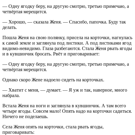
— Одну ягодку беру, на другую смотрю, третью примечаю, а
четвёртая мерещится.
— Хорошо, — сказала Женя. — Спасибо, папочка. Буду так
делать.
Пошла Женя на свою полянку, присела на корточки, нагнулась
к самой земле и заглянула под листики. А под листиками ягод
видимо-невидимо. Глаза разбегаются. Стала Женя рвать ягоды
и в кувшинчик бросать. Рвёт и приговаривает:
— Одну ягодку беру, на другую смотрю, третью примечаю, а
четвёртая мерещится.
Однако скоро Жене надоело сидеть на корточках.
— Хватит с меня, — думает. — Я уж и так, наверное, много
набрала.
Встала Женя на ноги и заглянула в кувшинчик. А там всего
четыре ягоды. Совсем мало! Опять надо на корточки садиться.
Ничего не поделаешь.
Села Женя опять на корточки, стала рвать ягоды,
приговаривать: