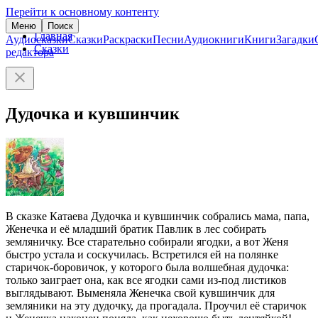
Перейти к основному контенту
Меню
Поиск
Главная
Аудиосказки
Сказки
Раскраски
Песни
Аудиокниги
Книги
Загадки
Сказки
редактора
Дудочка и кувшинчик
В сказке Катаева Дудочка и кувшинчик собрались мама, папа,
Женечка и её младший братик Павлик в лес собирать
земляничку. Все старательно собирали ягодки, а вот Женя
быстро устала и соскучилась. Встретился ей на полянке
старичок-боровичок, у которого была волшебная дудочка:
только заиграет она, как все ягодки сами из-под листиков
выглядывают. Выменяла Женечка свой кувшинчик для
земляники на эту дудочку, да прогадала. Проучил её старичок