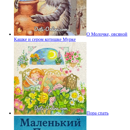
О Молочке, овсяной
Кашке и сером котишке Мурке
Пора спать