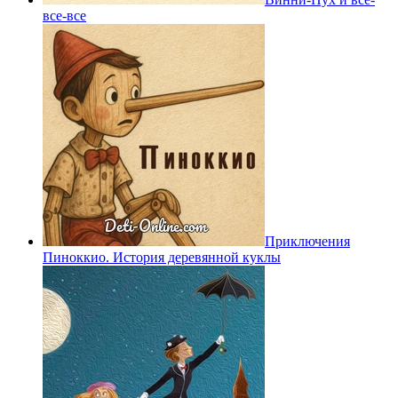
все-все
Приключения
Пиноккио. История деревянной куклы