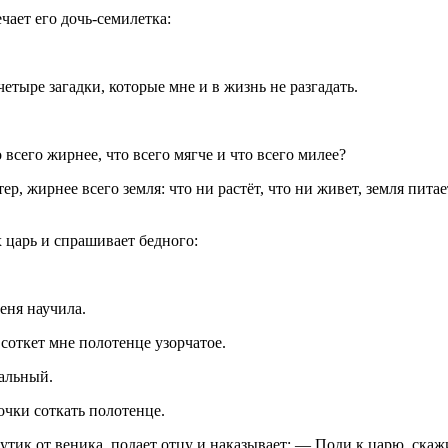
чает его дочь-семилетка:
четыре загадки, которые мне и в жизнь не разгадать.
о всего жирнее, что всего мягче и что всего милее?
, жирнее всего земля: что ни растёт, что ни живет, земля питает
 царь и спрашивает бедного:
еня научила.
 соткет мне полотенце узорчатое.
альный.
очки соткать полотенце.
тик от веника, подает отцу и наказывает: — Поди к царю, скажи,