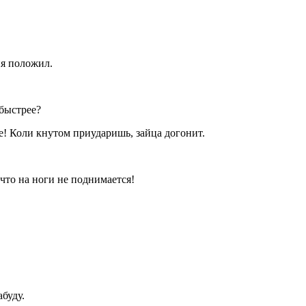
ня положил.
 быстрее?
ее! Коли кнутом приударишь, зайца догонит.
что на ноги не поднимается!
абуду.