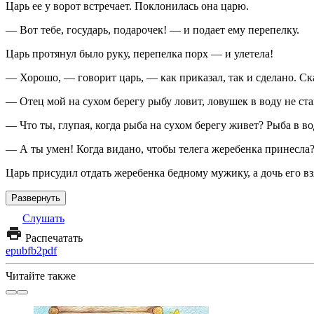
Царь ее у ворот встречает. Поклонилась она царю.
— Вот тебе, государь, подарочек! — и подает ему перепелку.
Царь протянул было руку, перепелка порх — и улетела!
— Хорошо, — говорит царь, — как приказал, так и сделано. Ска
— Отец мой на сухом берегу рыбу ловит, ловушек в воду не ста
— Что ты, глупая, когда рыба на сухом берегу живет? Рыба в во
— А ты умен! Когда видано, чтобы телега жеребенка принесла
Царь присудил отдать жеребенка бедному мужику, а дочь его взя
Развернуть
Слушать
Распечатать
epub
fb2
pdf
Читайте также