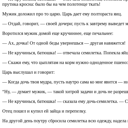
прутика кросна: было бы на чем полотенце ткать!
Мужик доложил про то царю. Царь дает ему полтораста яиц.
— Отдай, говорит, — своей дочери; пусть к завтрему выведет 
Воротился мужик домой еще кручиннее, еще печальнее:
— Ах, дочка! От одной беды увернешься — другая навяжется!
— Не кручинься, батюшка! — отвечала семилетка. Попекла яйца
— Скажи ему, что цыплятам на корм нужно одноденное пшено: в
Царь выслушал и говорит:
— Когда дочь твоя мудра, пусть наутро сама ко мне явится — ни
“Ну, — думает мужик, — такой хитрой задачи и дочь не разреш
— Не кручинься, батюшка! — сказала ему дочь-семилетка. — С
Отец пошел и купил ей зайца и перепелку.
На другой день поутру сбросила семилетка всю одежду, надела на