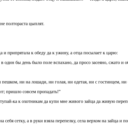
мне полтораста цыплят.
 и припрятала к обеду да к ужину, а отца посылает к царю:
 один бы день было поле вспахано, да просо засеяно, сжато и о
 пешком, ни на лошади, ни голая, ни одетая, ни с гостинцем, ни 
ит; пришло совсем пропадать!”
тупай-ка к охотникам да купи мне живого зайца да живую переп
 себя сетку, а в руки взяла перепелку, села верхом на зайца и п