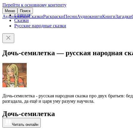
Перейти к основному контенту
Меню
Поиск
Главная
Аудиосказки
Сказки
Раскраски
Песни
Аудиокниги
Книги
Загадки
Сказки
Русские народные сказки
Дочь-семилетка — русская народная ск
Дочь-семилетка - русская народная сказка про двух братьев: бе
разгадала, да ещё и царя уму разуму научила.
Дочь-семилетка
Читать онлайн