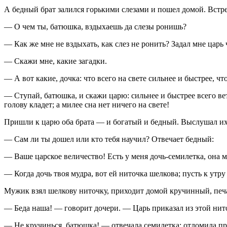
А бедный брат залился горькими слезами и пошел домой. Встре
— О чем ты, батюшка, вздыхаешь да слезы ронишь?
— Как же мне не вздыхать, как слез не ронить? Задал мне царь 
— Скажи мне, какие загадки.
— А вот какие, дочка: что всего на свете сильнее и быстрее, чт
— Ступай, батюшка, и скажи царю: сильнее и быстрее всего ветер
голову кладет; а милее сна нет ничего на свете!
Пришли к царю оба брата — и богатый и бедный. Выслушал их
— Сам ли ты дошел или кто тебя научил? Отвечает бедный:
— Ваше царское величество! Есть у меня дочь-семилетка, она м
— Когда дочь твоя мудра, вот ей ниточка шелкова; пусть к утру
Мужик взял шелкову ниточку, приходит домой кручинный, печ
— Беда наша! — говорит дочери. — Царь приказал из этой нит
— Не кручинься, батюшка! — отвечала семилетка; отломила пру