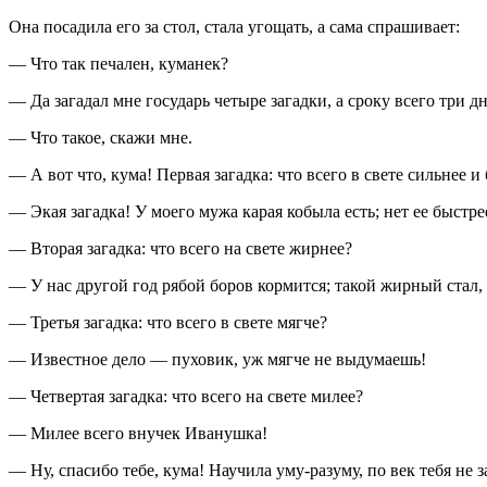
Она посадила его за стол, стала угощать, а сама спрашивает:
— Что так печален, куманек?
— Да загадал мне государь четыре загадки, а сроку всего три д
— Что такое, скажи мне.
— А вот что, кума! Первая загадка: что всего в свете сильнее и
— Экая загадка! У моего мужа карая кобыла есть; нет ее быстр
— Вторая загадка: что всего на свете жирнее?
— У нас другой год рябой боров кормится; такой жирный стал, 
— Третья загадка: что всего в свете мягче?
— Известное дело — пуховик, уж мягче не выдумаешь!
— Четвертая загадка: что всего на свете милее?
— Милее всего внучек Иванушка!
— Ну, спасибо тебе, кума! Научила уму-разуму, по век тебя не з