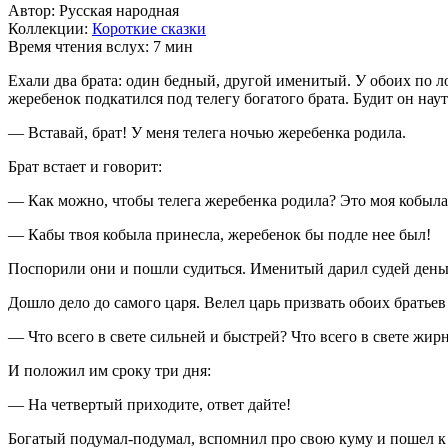
Автор: Русская народная
Коллекции:
Короткие сказки
Время чтения вслух: 7 мин
Ехали два брата: один бедный, другой именитый. У обоих по л
жеребенок подкатился под телегу богатого брата. Будит он наут
— Вставай, брат! У меня телега ночью жеребенка родила.
Брат встает и говорит:
— Как можно, чтобы телега жеребенка родила? Это моя кобыла
— Кабы твоя кобыла принесла, жеребенок бы подле нее был!
Поспорили они и пошли судиться. Именитый дарил судей деньг
Дошло дело до самого царя. Велел царь призвать обоих братьев 
— Что всего в свете сильней и быстрей? Что всего в свете жирн
И положил им сроку три дня:
— На четвертый приходите, ответ дайте!
Богатый подумал-подумал, вспомнил про свою куму и пошел к 