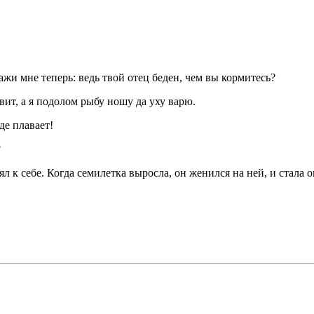
жи мне теперь: ведь твой отец беден, чем вы кормитесь?
вит, а я подолом рыбу ношу да уху варю.
де плавает!
?
л к себе. Когда семилетка выросла, он женился на ней, и стала 