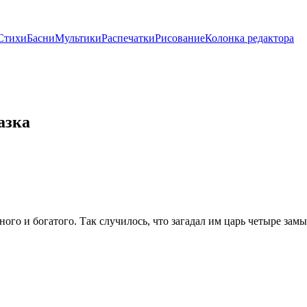
Стихи
Басни
Мультики
Распечатки
Рисование
Колонка редактора
азка
дного и богатого. Так случилось, что загадал им царь четыре зам