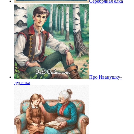
Серебряная ёлка
Про Иванушку-
дурачка