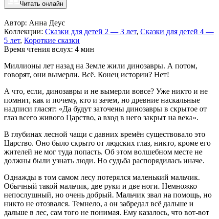
Читать онлайн
Автор: Анна Деус
Коллекции:
Сказки для детей 2 — 3 лет
,
Сказки для детей 4 —
5 лет
,
Короткие сказки
Время чтения вслух: 4 мин
Миллионы лет назад на Земле жили динозавры. А потом,
говорят, они вымерли. Всё. Конец истории? Нет!
А что, если, динозавры и не вымерли вовсе? Уже никто и не
помнит, как и почему, кто и зачем, но древние наскальные
надписи гласят: «Да будут заточены динозавры в скрытое от
глаз всего живого Царство, а вход в него закрыт на века».
В глубинах лесной чащи с давних времён существовало это
Царство. Оно было скрыто от людских глаз, никто, кроме его
жителей не мог туда попасть. Об этом волшебном месте не
должны были узнать люди. Но судьба распорядилась иначе.
Однажды в том самом лесу потерялся маленький мальчик.
Обычный такой мальчик, две руки и две ноги. Немножко
непослушный, но очень добрый. Мальчик звал на помощь, но
никто не отозвался. Темнело, а он забредал всё дальше и
дальше в лес, сам того не понимая. Ему казалось, что вот-вот