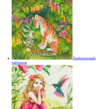
Любопытный
зайчонок