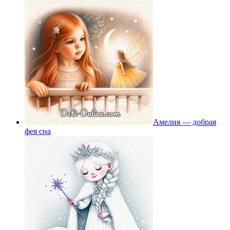
Амелия — добрая
фея сна