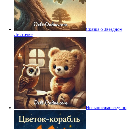
Сказка о Звёздном
Листочке
Невыносимо скучно