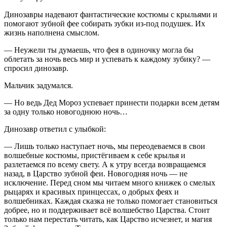
Динозавры надевают фантастические костюмы с крыльями и
помогают зубной фее собирать зубки из-под подушек. Их
жизнь наполнена смыслом.
— Неужели ты думаешь, что фея в одиночку могла бы
облетать за ночь весь мир и успевать к каждому зубику? —
спросил динозавр.
Мальчик задумался.
— Но ведь Дед Мороз успевает принести подарки всем детям
за одну только новогоднюю ночь…
Динозавр ответил с улыбкой:
— Лишь только наступает ночь, мы переодеваемся в свои
волшебные костюмы, пристёгиваем к себе крылья и
разлетаемся по всему свету. А к утру всегда возвращаемся
назад, в Царство зубной феи. Новогодняя ночь — не
исключение. Перед сном мы читаем много книжек о смелых
рыцарях и красивых принцессах, о добрых феях и
волшебниках. Каждая сказка не только помогает становиться
добрее, но и поддерживает всё волшебство Царства. Стоит
только нам перестать читать, как Царство исчезнет, и магия