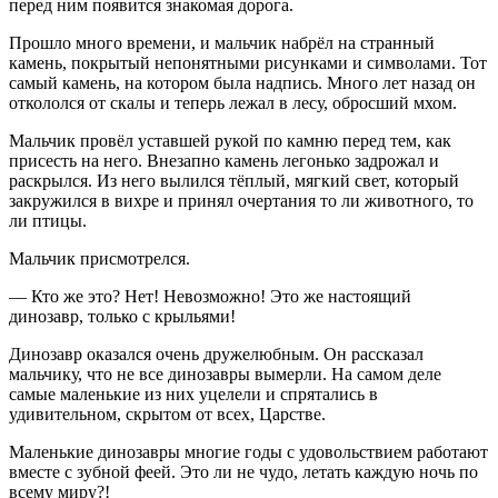
перед ним появится знакомая дорога.
Прошло много времени, и мальчик набрёл на странный
камень, покрытый непонятными рисунками и символами. Тот
самый камень, на котором была надпись. Много лет назад он
откололся от скалы и теперь лежал в лесу, обросший мхом.
Мальчик провёл уставшей рукой по камню перед тем, как
присесть на него. Внезапно камень легонько задрожал и
раскрылся. Из него вылился тёплый, мягкий свет, который
закружился в вихре и принял очертания то ли животного, то
ли птицы.
Мальчик присмотрелся.
— Кто же это? Нет! Невозможно! Это же настоящий
динозавр, только с крыльями!
Динозавр оказался очень дружелюбным. Он рассказал
мальчику, что не все динозавры вымерли. На самом деле
самые маленькие из них уцелели и спрятались в
удивительном, скрытом от всех, Царстве.
Маленькие динозавры многие годы с удовольствием работают
вместе с зубной феей. Это ли не чудо, летать каждую ночь по
всему миру?!