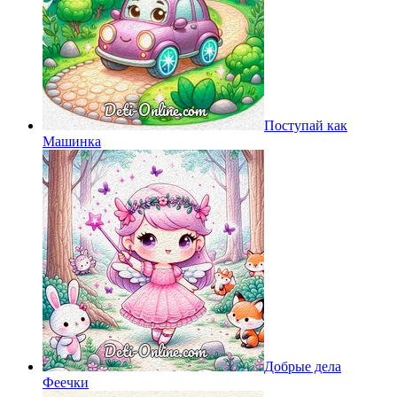
Поступай как
Машинка
Добрые дела
Феечки