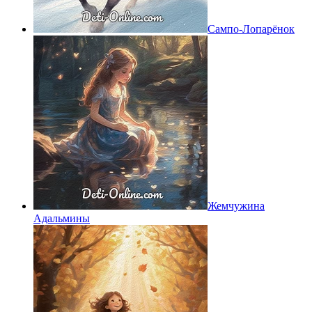
Сампо-Лопарёнок
Жемчужина
Адальмины