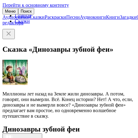
Перейти к основному контенту
Меню
Поиск
Главная
Аудиосказки
Сказки
Раскраски
Песни
Аудиокниги
Книги
Загадки
Сказки
редактора
Сказка «Динозавры зубной феи»
Миллионы лет назад на Земле жили динозавры. А потом,
говорят, они вымерли. Всё. Конец истории? Нет! А что, если,
динозавры и не вымерли вовсе? «Динозавры зубной феи»
предлагает вам простое, но одновременно волшебное
путешествие в сказку.
Динозавры зубной феи