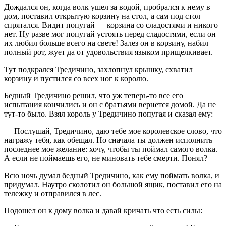
Дождался он, когда волк ушел за водой, пробрался к нему в
дом, поставил открытую корзину на стол, а сам под стол
спрятался. Видит попугай — корзина со сладостями и никого
нет. Ну разве мог попугай устоять перед сладостями, если он
их любил больше всего на свете! Залез он в корзину, набил
полный рот, жует да от удовольствия языком прищелкивает.
Тут подкрался Тредичино, захлопнул крышку, схватил
корзину и пустился со всех ног к королю.
Бедный Тредичино решил, что уж теперь-то все его
испытания кончились и он с братьями вернется домой. Да не
тут-то было. Взял король у Тредичино попугая и сказал ему:
— Послушай, Тредичино, даю тебе мое королевское слово, что
награжу тебя, как обещал. Но сначала ты должен исполнить
последнее мое желание: хочу, чтобы ты поймал самого волка.
А если не поймаешь его, не миновать тебе смерти. Понял?
Всю ночь думал бедный Тредичино, как ему поймать волка, и
придумал. Наутро сколотил он большой ящик, поставил его на
тележку и отправился в лес.
Подошел он к дому волка и давай кричать что есть силы: