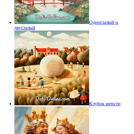
Одноглазый и
двуглазый
Клубок шерсти