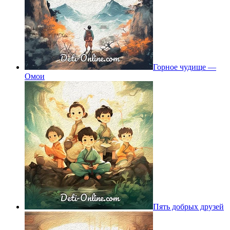
Горное чудище —
Омои
Пять добрых друзей