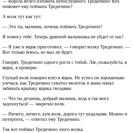
— Король велел изловить непослушного Тредичино! Кто
поможет ему поймать Тредичино?
А волк тут как тут:
— Это ты, мальчик, хочешь поймать Тредичино?
Я помогу тебе. Теперь дрянной мальчишка не уйдет от нас!
— Я уже и ящик приготовил, — говорит волку Тредичино. —
Вот только боюсь, не мал ли будет.
Говорят, Тредичино одного роста с тобой. Ляг, пожалуйста, в
ящик, я проверю.
Глупый волк покорно влез в ящик. Не успел он хорошенько
улечься, как Тредичино схватил молоток и живо начал
забивать крышку ящика гвоздями.
— Что ты делаешь, добрый мальчик, ведь я так могу
задохнуться! — закричал волк.
— Ничего, ничего, кум волк, дорога тут недальняя. Можно и
потерпеть, — ответил ему Тредичино.
Так вот поймал Тредичино злого волка.