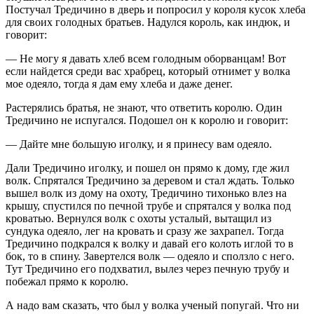
Постучал Тредичино в дверь и попросил у короля кусок хлеба
для своих голодных братьев. Надулся король, как индюк, и
говорит:
— Не могу я давать хлеб всем голодным оборванцам! Вот
если найдется среди вас храбрец, который отнимет у волка
мое одеяло, тогда я дам ему хлеба и даже денег.
Растерялись братья, не знают, что ответить королю. Один
Тредичино не испугался. Подошел он к королю и говорит:
— Дайте мне большую иголку, и я принесу вам одеяло.
Дали Тредичино иголку, и пошел он прямо к дому, где жил
волк. Спрятался Тредичино за деревом и стал ждать. Только
вышел волк из дому на охоту, Тредичино тихонько влез на
крышу, спустился по печной трубе и спрятался у волка под
кроватью. Вернулся волк с охоты усталый, вытащил из
сундука одеяло, лег на кровать и сразу же захрапел. Тогда
Тредичино подкрался к волку и давай его колоть иглой то в
бок, то в спину. Завертелся волк — одеяло и сползло с него.
Тут Тредичино его подхватил, вылез через печную трубу и
побежал прямо к королю.
А надо вам сказать, что был у волка ученый попугай. Что ни