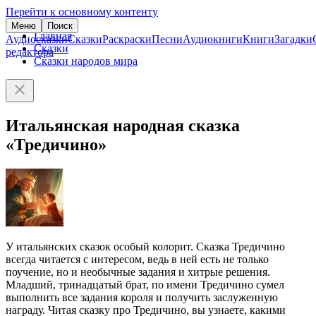
Перейти к основному контенту
Меню
Поиск
Главная
Аудиосказки
Сказки
Раскраски
Песни
Аудиокниги
Книги
Загадки
Сказки
редактора
Сказки народов мира
Итальянская народная сказка
«Тредичино»
У итальянских сказок особый колорит. Сказка Тредичино
всегда читается с интересом, ведь в ней есть не только
поучение, но и необычные задания и хитрые решения.
Младший, тринадцатый брат, по имени Тредичино сумел
выполнить все задания короля и получить заслуженную
награду. Читая сказку про Тредичино, вы узнаете, какими