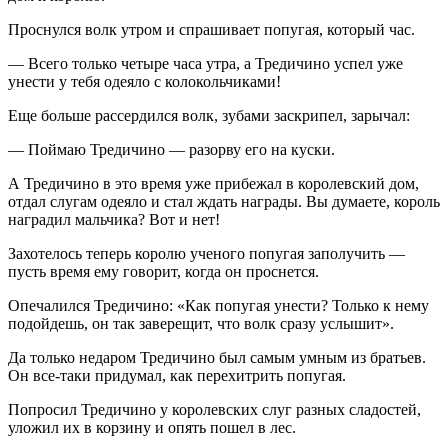
Проснулся волк утром и спрашивает попугая, который час.
— Всего только четыре часа утра, а Тредичино успел уже
унести у тебя одеяло с колокольчиками!
Еще больше рассердился волк, зубами заскрипел, зарычал:
— Поймаю Тредичино — разорву его на куски.
А Тредичино в это время уже прибежал в королевский дом,
отдал слугам одеяло и стал ждать награды. Вы думаете, король
наградил мальчика? Вот и нет!
Захотелось теперь королю ученого попугая заполучить —
пусть время ему говорит, когда он проснется.
Опечалился Тредичино: «Как попугая унести? Только к нему
подойдешь, он так заверещит, что волк сразу услышит».
Да только недаром Тредичино был самым умным из братьев.
Он все-таки придумал, как перехитрить попугая.
Попросил Тредичино у королевских слуг разных сладостей,
уложил их в корзину и опять пошел в лес.