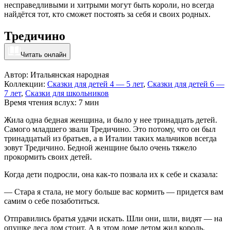
несправедливыми и хитрыми могут быть короли, но всегда
найдётся тот, кто сможет постоять за себя и своих родных.
Тредичино
Читать онлайн
Автор: Итальянская народная
Коллекции:
Сказки для детей 4 — 5 лет
,
Сказки для детей 6 —
7 лет
,
Сказки для школьников
Время чтения вслух: 7 мин
Жила одна бедная женщина, и было у нее тринадцать детей.
Самого младшего звали Тредичино. Это потому, что он был
тринадцатый из братьев, а в Италии таких мальчиков всегда
зовут Тредичино. Бедной женщине было очень тяжело
прокормить своих детей.
Когда дети подросли, она как-то позвала их к себе и сказала:
— Стара я стала, не могу больше вас кормить — придется вам
самим о себе позаботиться.
Отправились братья удачи искать. Шли они, шли, видят — на
опушке леса дом стоит. А в этом доме летом жил король.