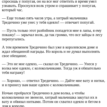
спросишь у попугая, он на все мог ответить и время умел
узнавать. Проснулся волк утром и спрашивает у попугая,
который час.
— Еще только пять часов утра, а хитрый мальчишка
Тредичино уже унес у тебя одеяло! — отвечает попугай.
— Пусть только этот разбойник попадется мне в лапы, я ему
покажу! — зарычал волк, да так громко, что все зайцы в лесу
перепугались.
А тем временем Тредичино был уже в королевском доме и
ждал обещанной награды. Но король и не думал выполнять
свое обещание.
— Это не мое одеяло, — сказал он Тредичино. — Унеси у
волка мое одеяло, с колокольчиками. Тогда уж я обязательно
тебя награжу!
— Хорошо, — ответил Тредичино. — Дайте мне вату и нитки,
и я принесу вам ваше одеяло с колокольчиками.
Ночью пробрался Тредичино в дом волка, а чтобы
колокольчики не звенели, хитрый мальчишка закутал их в
вату и обвязал нитками. Потом он схватил одеяло и бегом в
дом к королю.