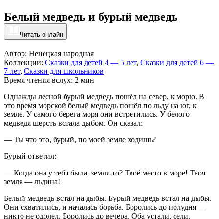
Белый медведь и бурый медведь
Читать онлайн
Автор: Ненецкая народная
Коллекции:
Сказки для детей 4 — 5 лет
,
Сказки для детей 6 —
7 лет
,
Сказки для школьников
Время чтения вслух: 2 мин
Однажды лесной бурый медведь пошёл на север, к морю. В
это время морской белый медведь пошёл по льду на юг, к
земле. У самого берега моря они встретились. У белого
медведя шерсть встала дыбом. Он сказал:
— Ты что это, бурый, по моей земле ходишь?
Бурый ответил:
— Когда она у тебя была, земля-то? Твоё место в море! Твоя
земля — льдина!
Белый медведь встал на дыбы. Бурый медведь встал на дыбы.
Они схватились, и началась борьба. Боролись до полудня —
никто не одолел. Боролись до вечера. Оба устали, сели.