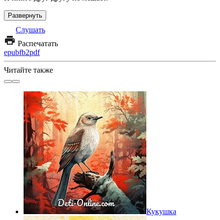
Развернуть
Слушать
Распечатать
epub
fb2
pdf
Читайте также
Кукушка