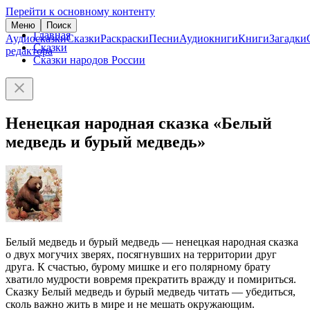
Перейти к основному контенту
Меню
Поиск
Главная
Аудиосказки
Сказки
Раскраски
Песни
Аудиокниги
Книги
Загадки
Сказки
редактора
Сказки народов России
Ненецкая народная сказка «Белый
медведь и бурый медведь»
Белый медведь и бурый медведь — ненецкая народная сказка
о двух могучих зверях, посягнувших на территории друг
друга. К счастью, бурому мишке и его полярному брату
хватило мудрости вовремя прекратить вражду и помириться.
Сказку Белый медведь и бурый медведь читать — убедиться,
сколь важно жить в мире и не мешать окружающим.