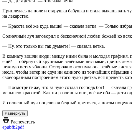
— Да, для детей! — отвечала ветка.
Приплелась на поле и старушка бабушка и стала выкапывать ту
на лекарство.
— Красота всё же куда выше! — сказала ветка. — Только избра
Солнечный луч заговорил о бесконечной любви божьей ко всяко
— Ну, это только вы так думаете! — сказала ветка.
В комнату вошли люди; между ними была и молодая графиня, по
ещё? — обёрнутый крупными зелёными листьями; цветок лежал в
нежную ветку яблони. Осторожно отогнула она зелёные листья,
несла, чтобы ветер не сдул ни единого из тончайших пёрышек 
своеобразным построением этого чудо-цветка, вся прелесть ко
— Посмотрите же, что за чудо создал господь бог! — сказала г
меньшею красотой. Как ни различны они, всё же оба — дети од
И солнечный луч поцеловал бедный цветочек, а потом поцелова
Развернуть
Распечатать
epub
fb2
pdf