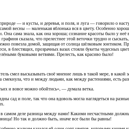
природе — и кусты, и деревья, и поля, и луга — говорило о нас
 самой весны — маленькая яблонька вся в цвету. Особенно хороша
а сама знала, как она хороша; сознание красоты было у неё в 
я графиня сказала, что прелестнее этой веточки трудно и сыска
ежно повезла домой, защищая от солнца шёлковым зонтиком. Пр
си, в блестящих, прозрачных вазах стояли букеты чудесных цве
зелёными буковыми ветвями. Прелесть, как красиво было!
тель смел высказывать своё мнение лишь в такой мере, в какой 
а смекнула, что и между людьми, как между растениями, есть раз
етьих и вовсе можно обойтись», — думала ветка.
идны сад и поле, так что она вдоволь могла наглядеться на разн
х.
в самом деле разница между нами! Какими несчастными должны 
зница! Но так и должно быть, иначе все были бы равны!
особенно жалким казался ей один сорт цветов, которыми кишмя к