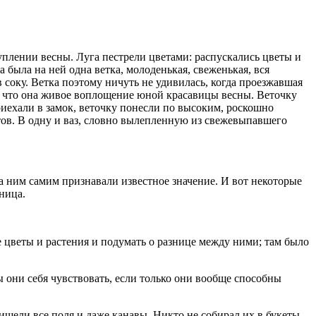
туплении весны. Луга пестрели цветами: распускались цветы и
 была на ней одна ветка, молоденькая, свеженькая, вся
соку. Ветка поэтому ничуть не удивилась, когда проезжавшая
ть, что она живое воплощение юной красавицы весны. Веточку
иехали в замок, веточку понесли по высоким, роскошно
тов. В одну и ваз, словно вылепленную из свежевыпавшего
за ним самим признавали известное значение. И вот некоторые
ница.
ые цветы и растения и подумать о разнице между ними; там было
они себя чувствовать, если только они вообще способны
ишели все поля и даже канавы. Никто не собирал их в букеты,