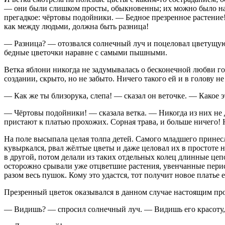
— они были слишком просты, обыкновенны; их можно было найт
прегадкое: чёртовы подойники. — Бедное презренное растение! 
как между людьми, должна быть разница!
— Разница? — отозвался солнечный луч и поцеловал цветущую 
бедные цветочки наравне с самыми пышными.
Ветка яблони никогда не задумывалась о бесконечной любви го
создании, скрыто, но не забыто. Ничего такого ей и в голову н
— Как же ты близорука, слепа! — сказал он веточке. — Какое 
— Чёртовы подойники! — сказала ветка. — Никогда из них не 
пристают к платью прохожих. Сорная трава, и больше ничего! Но
На поле высыпала целая толпа детей. Самого младшего принесл
кувыркался, рвал жёлтые цветы и даже целовал их в простоте 
в другой, потом делали из таких отдельных колец длинные цеп
осторожно срывали уже отцветшие растения, увенчанные пери
разом весь пушок. Кому это удастся, тот получит новое платье 
Презренный цветок оказывался в данном случае настоящим пр
— Видишь? — спросил солнечный луч. — Видишь его красоту, 