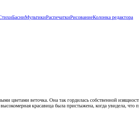
Стихи
Басни
Мультики
Распечатки
Рисование
Колонка редактора
ыми цветами веточка. Она так гордилась собственной изящност
к высокомерная красавица была пристыжена, когда увидела, что 