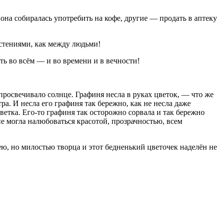
на собиралась употребить на кофе, другие — продать в аптеку
астениями, как между людьми!
ть во всём — и во времени и в вечности!
просвечивало солнце. Графиня несла в руках цветок, — что же
. И несла его графиня так бережно, как не несла даже
ветка. Его-то графиня так осторожно сорвала и так бережно
е могла налюбоваться красотой, прозрачностью, всем
ею, но милостью творца и этот бедненький цветочек наделён не