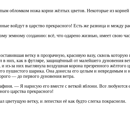
пым обломком ножа корни жёлтых цветов. Некоторые из корней о
нные войдут в царство прекрасного! Есть же разница и между р
му земному созданию: всё, что одарено жизнью, имеет свою час
ставившая ветку в прозрачную, красивую вазу, сквозь которую 
 них, как в футляре, защищённый от малейшего дуновения ветра
 и из-за них выглянула воздушная корона презренного жёлтого ц
его пушистого шарика. Она донесла его целым и невредимым и н
торого — до первого дуновения ветра.
рафиня. — Я нарисую его вместе с веткой яблони. Все любуются 
ного царства прекрасного!
л цветущую ветку, и лепестки её как будто слегка покраснели.