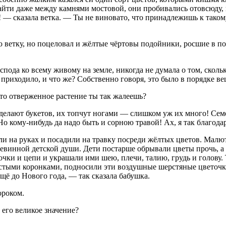
и даже между камнями мостовой, они пробивались отовсюду, ка
— сказала ветка. — Ты не виновато, что принадлежишь к такому 
ветку, но поцеловал и жёлтые чёртовы подойники, росшие в по
спода ко всему живому на земле, никогда не думала о том, скол
е приходило, и что же? Собственно говоря, это было в порядке в
это отверженное растение ты так жалеешь?
делают букетов, их топчут ногами — слишком уж их много! Семен
 кому-нибудь да надо быть и сорною травой! Ах, я так благодарн
и на руках и посадили на травку посреди жёлтых цветов. Малют
невинной детской души. Дети постарше обрывали цветы прочь, а
очки и цепи и украшали ими шею, плечи, талию, грудь и голову.
стыми коронками, подносили эти воздушные шерстяные цветочки
ещё до Нового года, — так сказала бабушка.
ороком.
его великое значение?