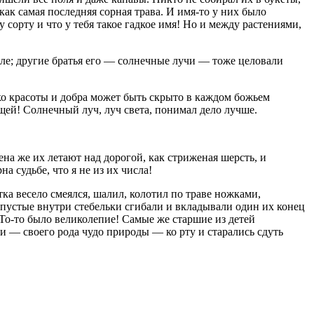
к самая последняя сорная трава. И имя-то у них было
сорту и что у тебя такое гадкое имя! Но и между растениями,
ле; другие братья его — солнечные лучи — тоже целовали
ько красоты и добра может быть скрыто в каждом божьем
ещей! Солнечный луч, луч света, понимал дело лучше.
а же их летают над дорогой, как стриженая шерсть, и
а судьбе, что я не из их числа!
ка весело смеялся, шалил, колотил по траве ножками,
 пустые внутри стебельки сгибали и вкладывали один их конец
 То-то было великолепие! Самые же старшие из детей
 — своего рода чудо природы — ко рту и старались сдуть