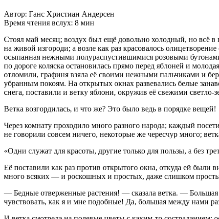
Автор: Ганс Христиан Андерсен
Время чтения вслух: 8 мин
Стоял май месяц; воздух был ещё довольно холодный, но всё в 
на живой изгороди; а возле как раз красовалось олицетворение
осыпанная нежными полураспустившимися розовыми бутонами. Он
по дороге коляска остановилась прямо перед яблоней и молода
отломили, графиня взяла её своими нежными пальчиками и бер
убранным покоям. На открытых окнах развевались белые занаве
снега, поставили и ветку яблони, окружив её свежими светло-
Ветка возгордилась, и что же? Это было ведь в порядке вещей!
Через комнату проходило много разного народа; каждый посети
не говорили совсем ничего, некоторые же чересчур много; ветк
«Одни служат для красоты, другие только для пользы, а без тр
Её поставили как раз против открытого окна, откуда ей были в
много всяких — и роскошных и простых, даже слишком просты
— Бедные отверженные растения! — сказала ветка. — Большая 
чувствовать, как я и мне подобные! Да, большая между нами ра
И ветка смотрела на полевые цветы с каким-то состраданием; 