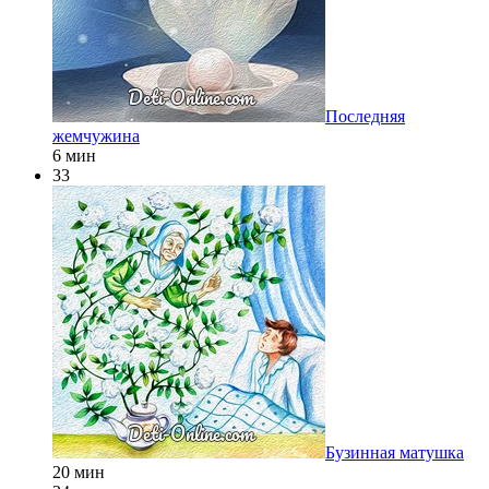
Последняя
жемчужина
6 мин
33
Бузинная матушка
20 мин