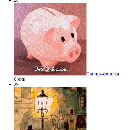
28
Свинья-копилка
6 мин
29