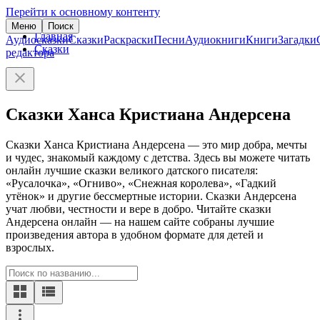
Перейти к основному контенту
Меню
Поиск
Главная
Аудиосказки
Сказки
Раскраски
Песни
Аудиокниги
Книги
Загадки
Сказки
редактора
Сказки Ханса Кристиана Андерсена
Сказки Ханса Кристиана Андерсена — это мир добра, мечты
и чудес, знакомый каждому с детства. Здесь вы можете читать
онлайн лучшие сказки великого датского писателя:
«Русалочка», «Огниво», «Снежная королева», «Гадкий
утёнок» и другие бессмертные истории. Сказки Андерсена
учат любви, честности и вере в добро. Читайте сказки
Андерсена онлайн — на нашем сайте собраны лучшие
произведения автора в удобном формате для детей и
взрослых.