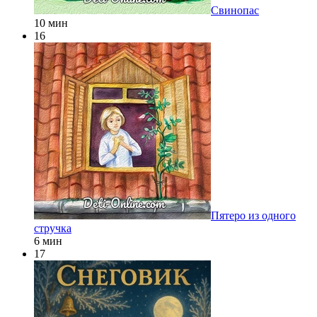
Свинопас
10 мин
16
Пятеро из одного
стручка
6 мин
17