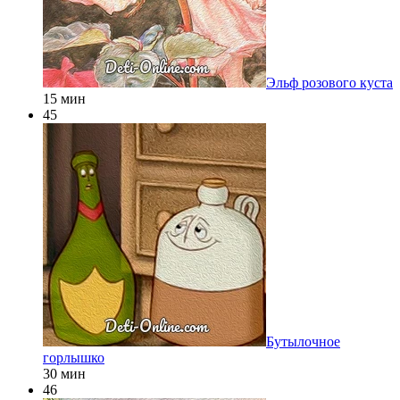
Эльф розового куста
15 мин
45
Бутылочное
горлышко
30 мин
46