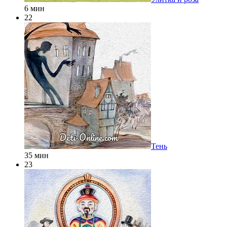
6 мин
22
Тень
35 мин
23