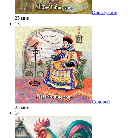
Оле-Лукойе
25 мин
13
Соловей
25 мин
14