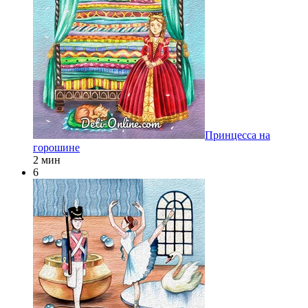
Принцесса на
горошине
2 мин
6