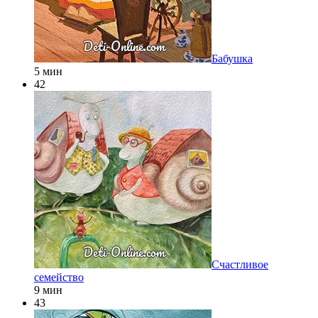
Бабушка
5 мин
42
Счастливое
семейство
9 мин
43