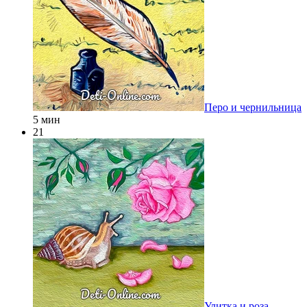
Перо и чернильница
5 мин
21
Улитка и роза