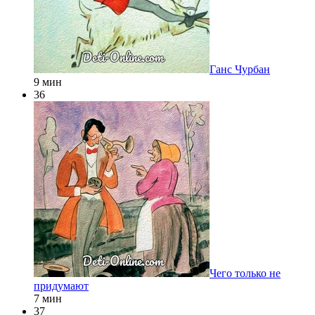
Ганс Чурбан
9 мин
36
Чего только не
придумают
7 мин
37