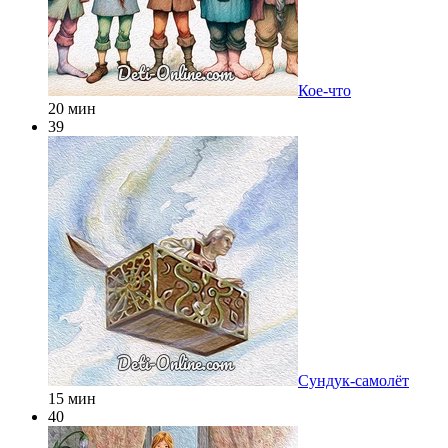
Кое-что
20 мин
39
Сундук-самолёт
15 мин
40