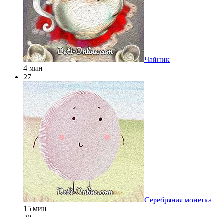
Чайник
4 мин
27
Серебряная монетка
15 мин