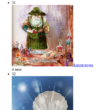
31
Капля воды
4 мин
32