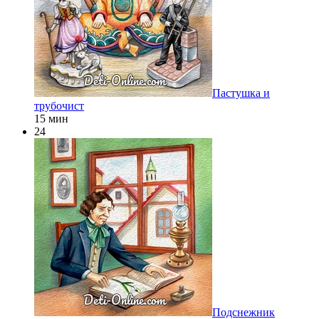
Пастушка и
трубочист
15 мин
24
Подснежник