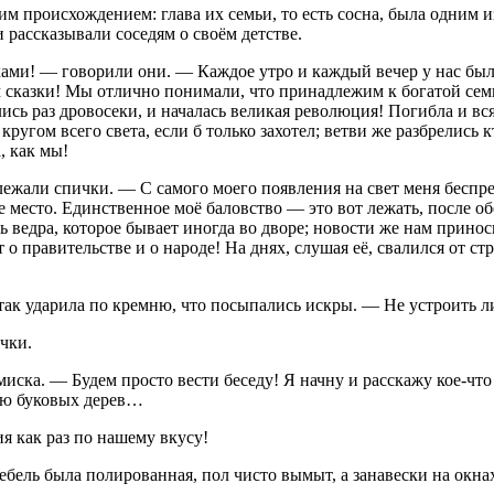
 происхождением: глава их семьи, то есть сосна, была одним и
 рассказывали соседям о своём детстве.
ами! — говорили они. — Каждое утро и каждый вечер у нас был 
сказки! Мы отлично понимали, что принадлежим к богатой семье
ись раз дровосеки, и началась великая революция! Погибла и вс
ругом всего света, если б только захотел; ветви же разбрелись 
, как мы!
лежали спички. — С самого моего появления на свет меня беспрес
е место. Единственное моё баловство — это вот лежать, после об
ведра, которое бывает иногда во дворе; новости же нам приноси
 о правительстве и о народе! На днях, слушая её, свалился от с
ь так ударила по кремню, что посыпались искры. — Не устроить 
ички.
иска. — Будем просто вести беседу! Я начну и расскажу кое-что 
енью буковых дерев…
я как раз по нашему вкусу!
ебель была полированная, пол чисто вымыт, а занавески на окна