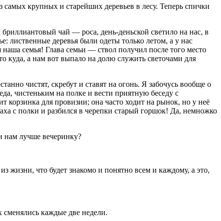
з самых крупных и старейших деревьев в лесу. Теперь спички
бриллиантовый чай — роса, день-деньской светило на нас, в
: лиственные деревья были одеты только летом, а у нас
я наша семья! Глава семьи — ствол получил после того место
кто куда, а нам вот выпало на долю служить светочами для
танно чистят, скребут и ставят на огонь. Я забочусь вообще о
еда, чистеньким на полке и вести приятную беседу с
т корзинка для провизии; она часто ходит на рынок, но у неё
траха с полки и разбился в черепки старый горшок! Да, немножко
ли нам лучше вечеринку?
из жизни, что будет знакомо и понятно всем и каждому, а это,
х сменялись каждые две недели.