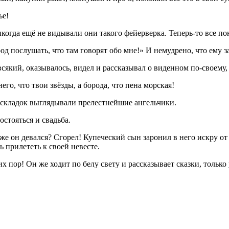
ье!
когда ещё не видывали они такого фейерверка. Теперь-то все по
д послушать, что там говорят обо мне!» И немудрено, что ему за
всякий, оказывалось, видел и рассказывал о виденном по-своему,
го, что твои звёзды, а борода, что пена морская!
 складок выглядывали прелестнейшие ангельчики.
остояться и свадьба.
а же он девался? Сгорел! Купеческий сын заронил в него искру от 
ь прилететь к своей невесте.
их пор! Он же ходит по белу свету и рассказывает сказки, только