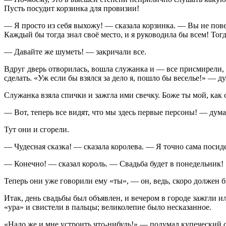
Пусть посудит корзинка для провизии!
— Я просто из себя выхожу! — сказала корзинка. — Вы не пове
Каждый бы тогда знал своё место, и я руководила бы всем! Тог
— Давайте же шуметь! — закричали все.
Вдруг дверь отворилась, вошла служанка и — все присмирели, н
сделать. «Уж если бы взялся за дело я, пошло бы веселье!» — д
Служанка взяла спички и зажгла ими свечку. Боже ты мой, как 
— Вот, теперь все видят, что мы здесь первые персоны! — дума
Тут они и сгорели.
— Чудесная сказка! — сказала королева. — Я точно сама посиде
— Конечно! — сказал король. — Свадьба будет в понедельник!
Теперь они уже говорили ему «ты», — он, ведь, скоро должен б
Итак, день свадьбы был объявлен, и вечером в городе зажгли
«ура» и свистели в пальцы; великолепие было несказанное.
«Надо же и мне устроить что-нибудь!» — подумал купеческий сы