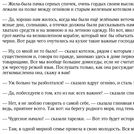
— Жила-была пачка серных спичек, очень гордых своим высоким
лежали на полке между огни́вом и старым железным котелком и
— Да, хорошо нам жилось, когда мы были ещё зелёными веточк
ясные дни, солнышко, а птички должны были рассказывать нам 
хватало средств и на зимнюю и на летнюю одежду. Но вот, явил
грот-мачты на великолепном корабле, который мог бы объехать к
черни. Вот ради чего очутились на кухне такие важные господа
— Ну, со мной не то было! — сказал котелок, рядом с которым 
существенном и, говоря по правде, занимаю здесь в доме перво
товарищами. Все мы вообще большие домоседы, если не считать 
уж чересчур резкий язык. Послушать только, как она рассуждает
легкомысленна она, скажу я вам!
— Уж больно ты разболтался! — сказало вдруг огни́во, и стал
— Да, побеседуем о том, кто из нас всех важнее! — сказали сп
— Нет, я не люблю говорить о самой себе, — сказала глиняная м
ведь, приятнее всего. Так вот: на берегу родного моря, под т
— Чудесное начало! — сказали тарелки. — Вот это будет истори
— Там, в одной мирной семье провела я свою молодость. Вся м