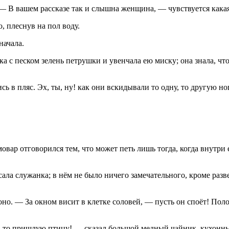
— В вашем рассказе так и слышна женщина, — чувствуется какая
, плеснув на пол воду.
начала.
ка с песком зелень петрушки и увенчала ею миску; она знала, что
 пляс. Эх, ты, ну! как они вскидывали то одну, то другую ногу!
овар отговорился тем, что может петь лишь тогда, когда внутри 
ала служанка; в нём не было ничего замечательного, кроме разв
 оно. — За окном висит в клетке соловей, — пусть он споёт! Пол
-то пришлую птицу! — сказал большой медный чайник, кухонный