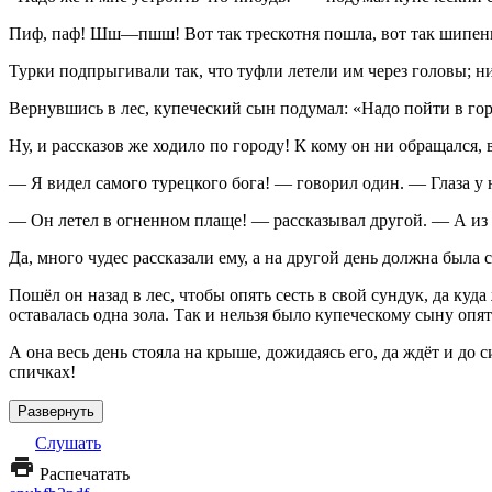
Пиф, паф! Шш—пшш! Вот так трескотня пошла, вот так шипен
Турки подпрыгивали так, что туфли летели им через головы; ни
Вернувшись в лес, купеческий сын подумал: «Надо пойти в горо
Ну, и рассказов же ходило по городу! К кому он ни обращался, 
— Я видел самого турецкого бога! — говорил один. — Глаза у не
— Он летел в огненном плаще! — рассказывал другой. — А из
Да, много чудес рассказали ему, а на другой день должна была с
Пошёл он назад в лес, чтобы опять сесть в свой сундук, да куд
оставалась одна зола. Так и нельзя было купеческому сыну опят
А она весь день стояла на крыше, дожидаясь его, да ждёт и до с
спичках!
Развернуть
Слушать
Распечатать