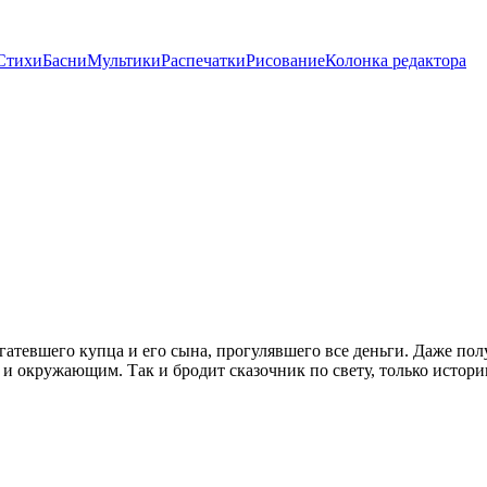
Стихи
Басни
Мультики
Распечатки
Рисование
Колонка редактора
огатевшего купца и его сына, прогулявшего все деньги. Даже 
 и окружающим. Так и бродит сказочник по свету, только истории