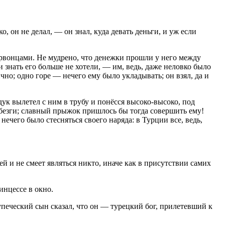
, он не делал, — он знал, куда девать деньги, и уж если
ервонцами. Не мудрено, что денежки прошли у него между
 и знать его больше не хотели, — им, ведь, даже неловко было
чно; одно горе — нечего ему было укладывать; он взял, да и
ук вылетел с ним в трубу и понёсся высоко-высоко, под
ебезги; славный прыжок пришлось бы тогда совершить ему!
нечего было стесняться своего наряда: в Турции все, ведь,
й и не смеет являться никто, иначе как в присутствии самих
инцессе в окно.
купеческий сын сказал, что он — турецкий бог, прилетевший к