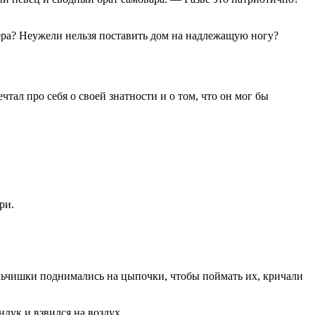
чера? Неужели нельзя поставить дом на надлежащую ногу?
тал про себя о своей знатности и о том, что он мог бы
ри.
альчишки поднимались на цыпочки, чтобы поймать их, кричали
ндук и взвился на воздух.