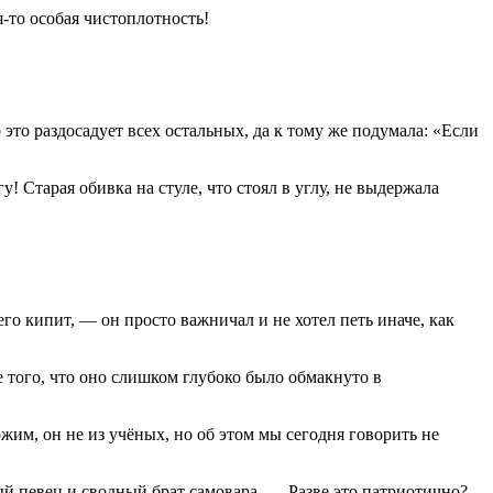
-то особая чистоплотность!
 это раздосадует всех остальных, да к тому же подумала: «Если
 Старая обивка на стуле, что стоял в углу, не выдержала
его кипит, — он просто важничал и не хотел петь иначе, как
е того, что оно слишком глубоко было обмакнуто в
ожим, он не из учёных, но об этом мы сегодня говорить не
 певец и сводный брат самовара. — Разве это патриотично?