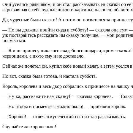
Они уселись рядышком, и он стал рассказывать ей сказки об её 
скрывавшая в себе чудные покои и картины; наконец, об аиста
Да, чудесные были сказки! А потом он посватался за принцессу,
— Но вы должны прийти сюда в субботу! — сказала она ему. — 
уж постарайтесь рассказать им сказку получше, — мои родител
посмеяться.
— Я и не принесу никакого свадебного подарка, кроме сказки!
червонцами, а их-то ему и не доставало.
Сейчас же полетел он, купил себе новый халат, а затем уселся в 
Но вот, сказка была готова, и настала суббота.
Король, королева и весь двор собрались к принцессе на чашку ч
— Ну-ка, расскажите нам сказку! — сказала королева. — Только
— Но чтобы и посмеяться можно было! — прибавил король.
— Хорошо! — отвечал купеческий сын и стал рассказывать.
Слушайте же хорошенько!