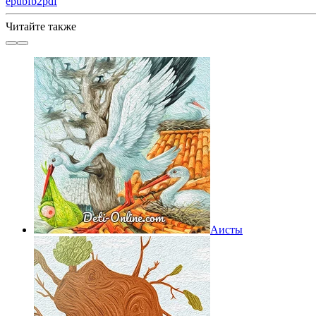
epub
fb2
pdf
Читайте также
Аисты