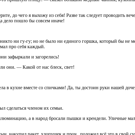
рите, до чего я выхожу из себя! Разве так следует проводить ве
да дело пошло бы совсем иначе!
икто ни гу-гу; но не было ни единого горшка, который бы не меч
умал про себя каждый.
они зафыркали и загорелись!
ли они. — Какой от нас блеск, свет!
ла в кухне вместе со спичками! Да, ты достоин руки нашей доче
ыл сделаться членом их семьи.
 иллюминацию, а в народ бросали пышки и крендели. Уличные м
н, накупил ракет, хлопушек и проч., положил всё это в свой су