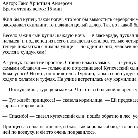
Автор: Ганс Христиан Андерсен
Время чтения вслух: 15 мин
Жил-был купец, такой богач, что мог бы вымостить серебряными 
расходовал скиллинг, то наживал целый далер. Так вот какой бы
Весело зажил сын купца: каждую ночь — в маскараде, пускал з
пальцев, и под конец из всего наследства осталось только четы
теперь показаться с ним на улице — но один из них, человек д
уселся в сундук сам!
А сундук-то был не простой. Стоило нажать замок — и сундук в
самыми облаками — только дно потрескивало! Купеческий сын 
Боже упаси! Но вот, он прилетел в Турцию, зарыл свой сундук в 
ходят в халатах и туфлях. На улице встретилась ему кормилица с
— Послушай-ка, турецкая мамка! Что это за большой дворец тут
— Тут живёт принцесса! — сказала кормилица. — Ей предсказано
короля с королевой.
— Спасибо! — сказал купеческий сын, пошёл обратно в лес, усе
Принцесса спала на диване, и была так хороша собою, что он н
ней по воздуху, и ей это очень понравилось.