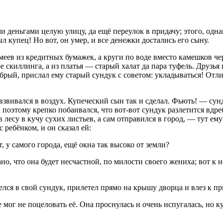
деньгами целую улицу, да ещё переулок в придачу; этого, однако
л купец! Но вот, он умер, и все денежки достались его сыну.
меев из кредитных бумажек, а круги по воде вместо камешков ч
ре скиллинга, а из платья — старый халат да пара туфель. Друзья
обрый, прислал ему старый сундук с советом: укладываться! Отли
звивался в воздух. Купеческий сын так и сделал. Фьють! — сунд
поэтому крепко побаивался, что вот-вот сундук разлетится вдр
лесу в кучу сухих листьев, а сам отправился в город, — тут ему 
 ребёнком, и он сказал ей:
, у самого города, ещё окна так высоко от земли?
, что она будет несчастной, по милости своего жениха; вот к не
лся в свой сундук, прилетел прямо на крышу дворца и влез к пр
е мог не поцеловать её. Она проснулась и очень испугалась, но 