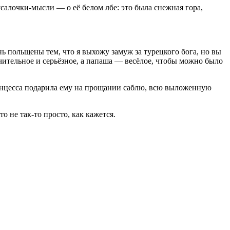
усалочки-мысли — о её белом лбе: это была снежная гора,
ь польщены тем, что я выхожу замуж за турецкого бога, но вы
чительное и серьёзное, а папаша — весёлое, чтобы можно было
принцесса подарила ему на прощании саблю, всю выложенную
то не так-то просто, как кажется.