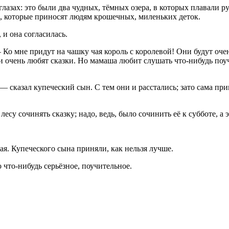
глазах: это были два чудных, тёмных озера, в которых плавали р
х, которые приносят людям крошечных, миленьких деток.
 и она согласилась.
Ко мне придут на чашку чая король с королевой! Они будут очен
и очень любят сказки. Но мамаша любит слушать что-нибудь поу
 — сказал купеческий сын. С тем они и расстались; зато сама 
лесу сочинять сказку; надо, ведь, было сочинить её к субботе, а э
ая. Купеческого сына приняли, как нельзя лучше.
 что-нибудь серьёзное, поучительное.