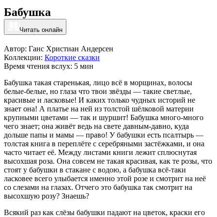
Бабушка
Читать онлайн
Автор: Ганс Христиан Андерсен
Коллекции:
Короткие сказки
Время чтения вслух: 5 мин
Бабушка такая старенькая, лицо всё в морщинах, волосы
белые-белые, но глаза что твои звёзды — такие светлые,
красивые и ласковые! И каких только чудных историй не
знает она! А платье на ней из толстой шёлковой материи
крупными цветами — так и шуршит! Бабушка много-много
чего знает; она живёт ведь на свете давным-давно, куда
дольше папы и мамы — право! У бабушки есть псалтырь —
толстая книга в переплёте с серебряными застёжками, и она
часто читает её. Между листами книги лежит сплюснутая
высохшая роза. Она совсем не такая красивая, как те розы, что
стоят у бабушки в стакане с водою, а бабушка всё-таки
ласковее всего улыбается именно этой розе и смотрит на неё
со слезами на глазах. Отчего это бабушка так смотрит на
высохшую розу? Знаешь?
Всякий раз как слёзы бабушки падают на цветок, краски его