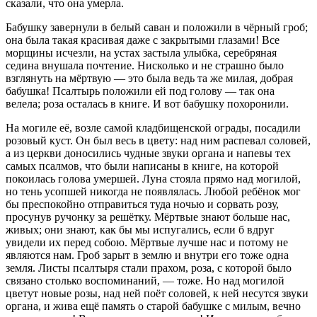
сказали, что она умерла.
Бабушку завернули в белый саван и положили в чёрный гроб;
она была такая красивая даже с закрытыми глазами! Все
морщины исчезли, на устах застыла улыбка, серебряная
седина внушала почтение. Нисколько и не страшно было
взглянуть на мёртвую — это была ведь та же милая, добрая
бабушка! Псалтырь положили ей под голову — так она
велела; роза осталась в книге. И вот бабушку похоронили.
На могиле её, возле самой кладбищенской ограды, посадили
розовый куст. Он был весь в цвету: над ним распевал соловей,
а из церкви доносились чудные звуки органа и напевы тех
самых псалмов, что были написаны в книге, на которой
покоилась голова умершей. Луна стояла прямо над могилой,
но тень усопшей никогда не появлялась. Любой ребёнок мог
бы преспокойно отправиться туда ночью и сорвать розу,
просунув ручонку за решётку. Мёртвые знают больше нас,
живых; они знают, как бы мы испугались, если б вдруг
увидели их перед собою. Мёртвые лучше нас и потому не
являются нам. Гроб зарыт в землю и внутри его тоже одна
земля. Листы псалтыря стали прахом, роза, с которой было
связано столько воспоминаний, — тоже. Но над могилой
цветут новые розы, над ней поёт соловей, к ней несутся звуки
органа, и жива ещё память о старой бабушке с милым, вечно