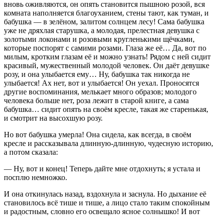
вновь оживляются, он опять становится пышною розой, вся
комната наполняется благоуханием, стены тают, как туман, и
бабушка — в зелёном, залитом солнцем лесу! Сама бабушка
уже не дряхлая старушка, а молодая, прелестная девушка с
золотыми локонами и розовыми кругленькими щёчками,
которые поспорят с самими розами. Глаза же её… Да, вот по
милым, кротким глазам её и можно узнать! Рядом с ней сидит
красивый, мужественный молодой человек. Он даёт девушке
розу, и она улыбается ему… Ну, бабушка так никогда не
улыбается! Ах нет, вот и улыбается! Он уехал. Проносятся
другие воспоминания, мелькает много образов; молодого
человека больше нет, роза лежит в старой книге, а сама
бабушка… сидит опять на своём кресле, такая же старенькая,
и смотрит на высохшую розу.
Но вот бабушка умерла! Она сидела, как всегда, в своём
кресле и рассказывала длинную-длинную, чудесную историю,
а потом сказала:
— Ну, вот и конец! Теперь дайте мне отдохнуть; я устала и
посплю немножко.
И она откинулась назад, вздохнула и заснула. Но дыхание её
становилось всё тише и тише, а лицо стало таким спокойным
и радостным, словно его освещало ясное солнышко! И вот