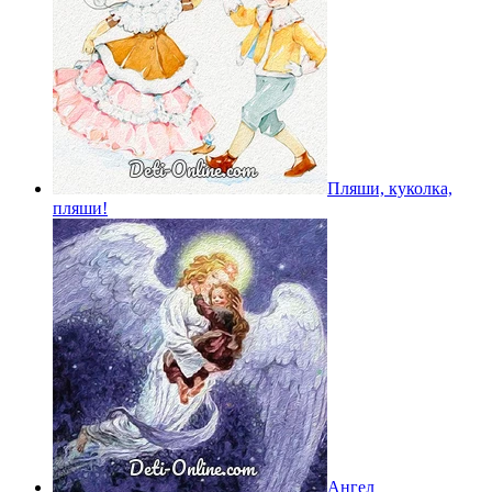
Пляши, куколка,
пляши!
Ангел