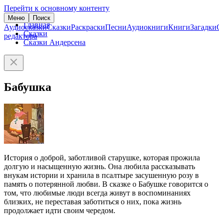
Перейти к основному контенту
Меню
Поиск
Главная
Аудиосказки
Сказки
Раскраски
Песни
Аудиокниги
Книги
Загадки
Сказки
редактора
Сказки Андерсена
Бабушка
История о доброй, заботливой старушке, которая прожила
долгую и насыщенную жизнь. Она любила рассказывать
внукам истории и хранила в псалтыре засушенную розу в
память о потерянной любви. В сказке о Бабушке говорится о
том, что любимые люди всегда живут в воспоминаниях
близких, не переставая заботиться о них, пока жизнь
продолжает идти своим чередом.