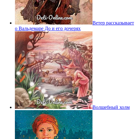
Ветер рассказывает
о Вальдемаре До и его дочерях
Волшебный холм