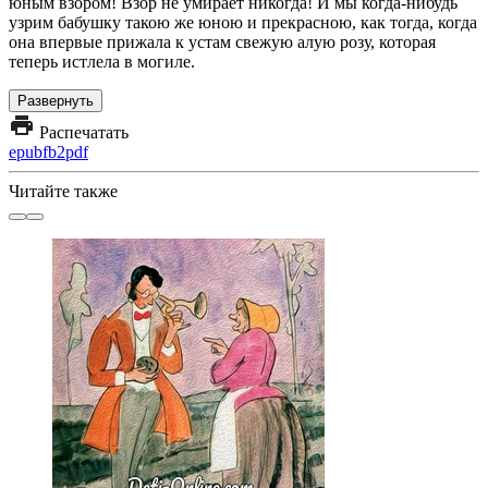
юным взором! Взор не умирает никогда! И мы когда-нибудь
узрим бабушку такою же юною и прекрасною, как тогда, когда
она впервые прижала к устам свежую алую розу, которая
теперь истлела в могиле.
Развернуть
Распечатать
epub
fb2
pdf
Читайте также