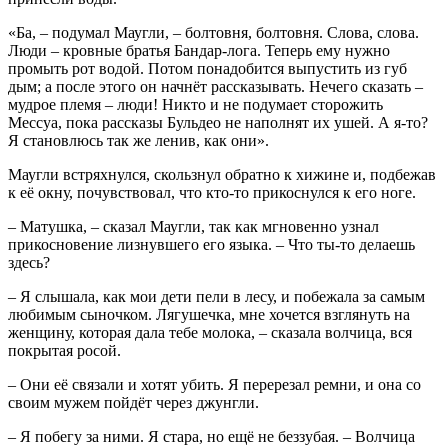
«Ба, – подумал Маугли, – болтовня, болтовня. Слова, слова.
Люди – кровные братья Бандар-лога. Теперь ему нужно
промыть рот водой. Потом понадобится выпустить из губ
дым; а после этого он начнёт рассказывать. Нечего сказать –
мудрое племя – люди! Никто и не подумает сторожить
Мессуа, пока рассказы Бульдео не наполнят их ушей. А я-то?
Я становлюсь так же ленив, как они».
Маугли встряхнулся, скользнул обратно к хижине и, подбежав
к её окну, почувствовал, что кто-то прикоснулся к его ноге.
– Матушка, – сказал Маугли, так как мгновенно узнал
прикосновение лизнувшего его языка. – Что ты-то делаешь
здесь?
– Я слышала, как мои дети пели в лесу, и побежала за самым
любимым сыночком. Лягушечка, мне хочется взглянуть на
женщину, которая дала тебе молока, – сказала волчица, вся
покрытая росой.
– Они её связали и хотят убить. Я перерезал ремни, и она со
своим мужем пойдёт через джунгли.
– Я побегу за ними. Я стара, но ещё не беззубая. – Волчица