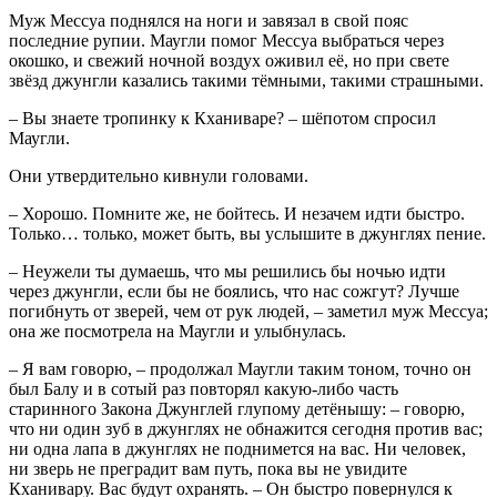
Муж Мессуа поднялся на ноги и завязал в свой пояс
последние рупии. Маугли помог Мессуа выбраться через
окошко, и свежий ночной воздух оживил её, но при свете
звёзд джунгли казались такими тёмными, такими страшными.
– Вы знаете тропинку к Кханиваре? – шёпотом спросил
Маугли.
Они утвердительно кивнули головами.
– Хорошо. Помните же, не бойтесь. И незачем идти быстро.
Только… только, может быть, вы услышите в джунглях пение.
– Неужели ты думаешь, что мы решились бы ночью идти
через джунгли, если бы не боялись, что нас сожгут? Лучше
погибнуть от зверей, чем от рук людей, – заметил муж Мессуа;
она же посмотрела на Маугли и улыбнулась.
– Я вам говорю, – продолжал Маугли таким тоном, точно он
был Балу и в сотый раз повторял какую-либо часть
старинного Закона Джунглей глупому детёнышу: – говорю,
что ни один зуб в джунглях не обнажится сегодня против вас;
ни одна лапа в джунглях не поднимется на вас. Ни человек,
ни зверь не преградит вам путь, пока вы не увидите
Кханивару. Вас будут охранять. – Он быстро повернулся к