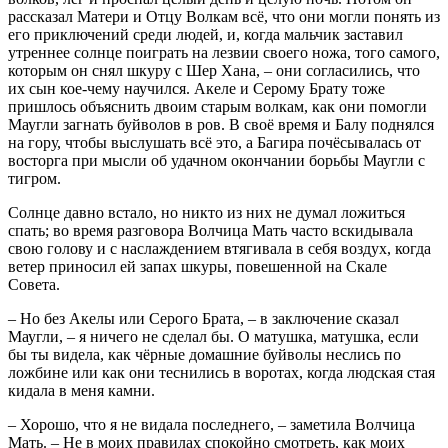
рассказал Матери и Отцу Волкам всё, что они могли понять из
его приключений среди людей, и, когда мальчик заставил
утреннее солнце поиграть на лезвии своего ножа, того самого,
которым он снял шкуру с Шер Хана, – они согласились, что
их сын кое-чему научился. Акеле и Серому Брату тоже
пришлось объяснить двоим старым волкам, как они помогли
Маугли загнать буйволов в ров. В своё время и Балу поднялся
на гору, чтобы выслушать всё это, а Багира почёсывалась от
восторга при мысли об удачном окончании борьбы Маугли с
тигром.
Солнце давно встало, но никто из них не думал ложиться
спать; во время разговора Волчица Мать часто вскидывала
свою голову и с наслаждением втягивала в себя воздух, когда
ветер приносил ей запах шкуры, повешенной на Скале
Совета.
– Но без Акелы или Серого Брата, – в заключение сказал
Маугли, – я ничего не сделал бы. О матушка, матушка, если
бы ты видела, как чёрные домашние буйволы неслись по
ложбине или как они теснились в воротах, когда людская стая
кидала в меня камни.
– Хорошо, что я не видала последнего, – заметила Волчица
Мать. – Не в моих правилах спокойно смотреть, как моих