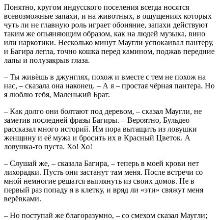
Понятно, кругом индусского поселения всегда носятся
всевозможные запахи, и на животных, в ощущениях которых
чуть ли не главную роль играет обоняние, запахи действуют
таким же опьяняющим образом, как на людей музыка, вино
или наркотики. Несколько минут Маугли успокаивал пантеру,
и Багира легла, точно кошка перед камином, поджав передние
лапы и полузакрыв глаза.
– Ты живёшь в джунглях, похож и вместе с тем не похож на
нас, – сказала она наконец. – А я – простая чёрная пантера. Но
я люблю тебя, Маленький Брат.
– Как долго они болтают под деревом, – сказал Маугли, не
заметив последней фразы Багиры. – Вероятно, Бульдео
рассказал много историй. Им пора вытащить из ловушки
женщину и её мужа и бросить их в Красный Цветок. А
ловушка-то пуста. Хо! Хо!
– Слушай же, – сказала Багира, – теперь в моей крови нет
лихорадки. Пусть они застанут там меня. После встречи со
мной немногие решатся выглянуть из своих домов. Не в
первый раз попаду я в клетку, и вряд ли «эти» свяжут меня
верёвками.
– Но поступай же благоразумно, – со смехом сказал Маугли;