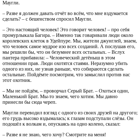
Маугли.
– Разве я должен давать отчёт во всём, что мне вздумается
сделать? – с бешенством спросил Маугли.
– Это настоящий человек! Это говорит человек! – про себя
промурлыкала Багира. – Именно так говаривали люди около
королевских клеток в Удейпуре. Мы, жители джунглей, знаем,
что человек самое мудрое изо всех созданий. А послушав его,
мы решили бы, что он безумнее всех остальных. – Вслух
пантера прибавила: – Человеческий детёныш в этом
отношении прав. Люди охотятся стаями. Неразумно убить
одного из них, не узнав раньше, что собираются сделать
остальные. Пойдёмте посмотрим, что замыслил против нас
этот охотник.
– Мы не пойдём, – проворчал Серый Брат. – Охоться один,
Маленький Брат. Мы-то знаем, чего хотим. Мы давно
принесли бы сюда череп.
Маугли переводил взгляд с одного из своих друзей на другого;
его грудь высоко вздымалась; к глазам подступали слёзы. Он
подошёл к волкам и, опускаясь на одно колено, сказал:
– Разве я не знаю, чего хочу? Смотрите на меня!