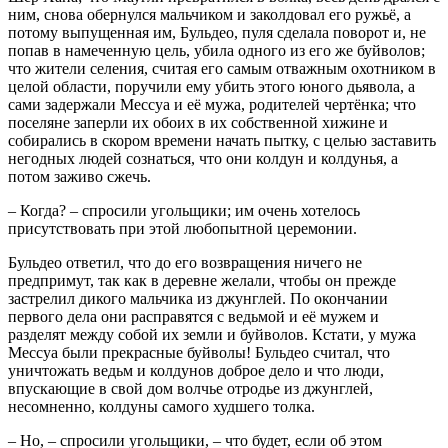
ним, снова обернулся мальчиком и заколдовал его ружьё, а
потому выпущенная им, Бульдео, пуля сделала поворот и, не
попав в намеченную цель, убила одного из его же буйволов;
что жители селения, считая его самым отважным охотником в
целой области, поручили ему убить этого юного дьявола, а
сами задержали Мессуа и её мужа, родителей чертёнка; что
поселяне заперли их обоих в их собственной хижине и
собирались в скором времени начать пытку, с целью заставить
негодных людей сознаться, что они колдун и колдунья, а
потом заживо сжечь.
– Когда? – спросили угольщики; им очень хотелось
присутствовать при этой любопытной церемонии.
Бульдео ответил, что до его возвращения ничего не
предпримут, так как в деревне желали, чтобы он прежде
застрелил дикого мальчика из джунглей. По окончании
первого дела они расправятся с ведьмой и её мужем и
разделят между собой их земли и буйволов. Кстати, у мужа
Мессуа были прекрасные буйволы! Бульдео считал, что
уничтожать ведьм и колдунов доброе дело и что люди,
впускающие в свой дом волчье отродье из джунглей,
несомненно, колдуны самого худшего толка.
– Но, – спросили угольщики, – что будет, если об этом