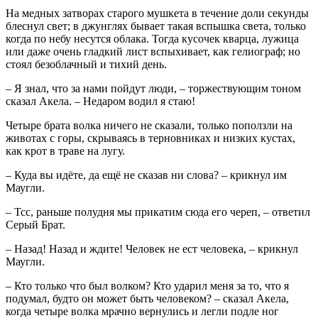
На медных затворах старого мушкета в течение доли секунды
блеснул свет; в джунглях бывает такая вспышка света, только
когда по небу несутся облака. Тогда кусочек кварца, лужица
или даже очень гладкий лист вспыхивает, как гелиограф; но
стоял безоблачный и тихий день.
– Я знал, что за нами пойдут люди, – торжествующим тоном
сказал Акела. – Недаром водил я стаю!
Четыре брата волка ничего не сказали, только поползли на
животах с горы, скрываясь в терновниках и низких кустах,
как крот в траве на лугу.
– Куда вы идёте, да ещё не сказав ни слова? – крикнул им
Маугли.
– Тсс, раньше полудня мы прикатим сюда его череп, – ответил
Серый Брат.
– Назад! Назад и ждите! Человек не ест человека, – крикнул
Маугли.
– Кто только что был волком? Кто ударил меня за то, что я
подумал, будто он может быть человеком? – сказал Акела,
когда четыре волка мрачно вернулись и легли подле ног