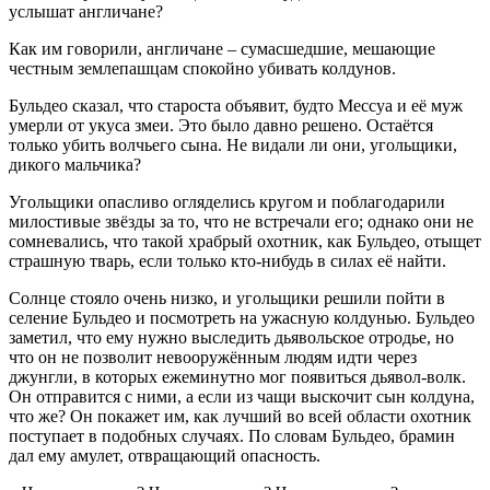
услышат англичане?
Как им говорили, англичане – сумасшедшие, мешающие
честным землепашцам спокойно убивать колдунов.
Бульдео сказал, что староста объявит, будто Мессуа и её муж
умерли от укуса змеи. Это было давно решено. Остаётся
только убить волчьего сына. Не видали ли они, угольщики,
дикого мальчика?
Угольщики опасливо огляделись кругом и поблагодарили
милостивые звёзды за то, что не встречали его; однако они не
сомневались, что такой храбрый охотник, как Бульдео, отыщет
страшную тварь, если только кто-нибудь в силах её найти.
Солнце стояло очень низко, и угольщики решили пойти в
селение Бульдео и посмотреть на ужасную колдунью. Бульдео
заметил, что ему нужно выследить дьявольское отродье, но
что он не позволит невооружённым людям идти через
джунгли, в которых ежеминутно мог появиться дьявол-волк.
Он отправится с ними, а если из чащи выскочит сын колдуна,
что же? Он покажет им, как лучший во всей области охотник
поступает в подобных случаях. По словам Бульдео, брамин
дал ему амулет, отвращающий опасность.