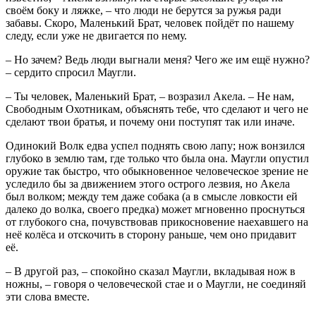
своём боку и ляжке, – что люди не берутся за ружья ради
забавы. Скоро, Маленький Брат, человек пойдёт по нашему
следу, если уже не двигается по нему.
– Но зачем? Ведь люди выгнали меня? Чего же им ещё нужно?
– сердито спросил Маугли.
– Ты человек, Маленький Брат, – возразил Акела. – Не нам,
Свободным Охотникам, объяснять тебе, что сделают и чего не
сделают твои братья, и почему они поступят так или иначе.
Одинокий Волк едва успел поднять свою лапу; нож вонзился
глубоко в землю там, где только что была она. Маугли опустил
оружие так быстро, что обыкновенное человеческое зрение не
уследило бы за движением этого острого лезвия, но Акела
был волком; между тем даже собака (а в смысле ловкости ей
далеко до волка, своего предка) может мгновенно проснуться
от глубокого сна, почувствовав прикосновение наехавшего на
неё колёса и отскочить в сторону раньше, чем оно придавит
её.
– В другой раз, – спокойно сказал Маугли, вкладывая нож в
ножны, – говоря о человеческой стае и о Маугли, не соединяй
эти слова вместе.