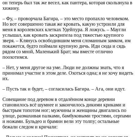
он теперь был так же весел, как пантера, которая скользнула в
хижину.
– Фу, – проворчала Багира, – это место пропахло человеком.
Но вот совершенно такая же кровать, какую устроили для
меня в королевских клетках Удейпура. Я ложусь. – Маугли
услышал, как кровать заскрипела под тяжестью крупного
зверя. – Клянусь освободившим меня сломанным замком, им
покажется, будто поймали крупную дичь. Иди сюда и сядь
рядом со мной, Маленький Брат; мы вместе отлично
поохотимся.
– Нет, у меня другое на уме. Люди не должны знать, что я
принимал участие в этом деле. Охоться одна; я не хочу видеть
их.
– Пусть так и будет, – согласилась Багира. – Ага, они идут.
Совещание под деревом в отдалённом конце деревни
становилось всё шумнее и закончилось дикими криками и
быстрым топотом ног; мужчины и женщины двигались по
улице, размахивая палками, бамбуковыми тростями, серпами
и ножами. Бульдео и брамин вели эту толпу; остальные
бежали следом и кричали: