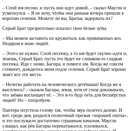
– Спой им песню, и пусть они идут домой, – сказал Маугли и
усмехнулся. – Я не хочу, чтобы они раньше вечера пришли к
воротам селения. Можете ли вы, Братья, задержать их?
Серый Брат презрительно оскалил свои белые зубы.
– Мы можем заставить их кружиться, как привязанных коз.
Недаром я знаю людей.
– Этого не нужно. Спой песенку, а то им будет скучно идти и,
знаешь, Серый Брат, пусть это будет не слишком-то сладкая
песенка. Иди с ними, Багира, и помоги им. Когда же совсем
стемнеет, дождитесь меня подле селения. Серый Брат хорошо
знает все эти места.
– Нелегко работать на человеческого детёныша! Когда же я
высплюсь? – сказала Багира, зевая, хотя её глаза доказывали,
что забава восхищает её. – Это я-то буду петь для бесшёрстых
людей! Но – попробуем.
Пантера опустила голову так, чтобы звук полетел далеко. И
вот, среди дня, раздался полночный призыв «хорошей охоты»,
и это послужило достаточно страшным началом. Маугли
слышал, как рёв Багиры перекатывался, усиливался,