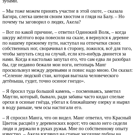
зубами.
– Мы тоже можем принять участие в этой охоте, – сказала
Багира, слегка шевеля своим хвостом и глядя на Балу. – Но
почему ты заговорил о людях, Акела?
– Вот по какой причине, – ответил Одинокий Волк, – когда
шкуру жёлтого вора повесили на скале, я вернулся к деревне
по нашему прежнему пути, наступал на отпечатки своих
собственных ног, сворачивал в сторону, ложился, всё для того,
чтобы запутать след на случай, если кто-нибудь двинется за
нами. Когда я настолько запутал его, что сам едва ли разобрал
бы, где недавно бежали мои ноги, нетопырь Манг
проскользнул между деревьями и повис надо мною. Он сказал:
«Селение людской стаи, которая выгнала человеческого
детёныша, гудит, точно осиное гнездо».
– Я бросил туда большой камень, – посмеиваясь, заметил
Маугли, который, бывало, ради забавы часто кидал спелые
орехи в осиные гнёзда, убегал к ближайшему озерку и нырял
в воду раньше, чем осы настигали его.
– Я спросил Манга, что он видел. Манг ответил, что Красный
Цветок расцвёл у деревенских ворот; что около него сидели
люди и держали в руках ружья. Мне по собственному опыту
известно, – Акела взглянул на старые засохшие рубцы на