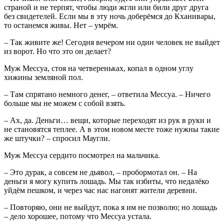
страной и не терпят, чтобы люди жгли или били друг друга
без свидетелей. Если мы в эту ночь доберёмся до Кханивары,
то останемся живы. Нет – умрём.
– Так живите же! Сегодня вечером ни один человек не выйдет
из ворот. Но что это он делает?
Муж Мессуа, стоя на четвереньках, копал в одном углу
хижины земляной пол.
– Там спрятано немного денег, – ответила Мессуа. – Ничего
больше мы не можем с собой взять.
– Ах, да. Деньги… вещи, которые переходят из рук в руки и
не становятся теплее. А в этом новом месте тоже нужны такие
же штучки? – спросил Маугли.
Муж Мессуа сердито посмотрел на мальчика.
– Это дурак, а совсем не дьявол, – пробормотал он. – На
деньги я могу купить лошадь. Мы так избиты, что недалёко
уйдём пешком, и через час нас нагонят жители деревни.
– Повторяю, они не выйдут, пока я им не позволю; но лошадь
– дело хорошее, потому что Мессуа устала.