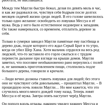
работать, не выспавшись.
Между тем Маугли быстро бежал, делая по девять миль в час,
и как же радовался он, чувствуя себя бодрым после долгих
месяцев сидячей жизни среди людей. В его голове шевелилось
только одно желание: освободить из ловушки Мессуа и её
мужа. Ведь у него было естественное недоверие к западням.
Он также намеревался, со временем, отплатить деревне за
себя.
Только в сумерки завидел Маугли памятные ему пастбища и
дерево дхак, подле которого его ждал Серый Брат в то утро,
когда он убил Шер Хана. Хотя мальчик сердился на весь род
людской, что-то заставило его горло сжаться и с трудом
перевести дыхание при взгляде на крыши домов. Маугли
заметил, что поселяне необыкновенно рано вернулись с полей
и, не занимаясь приготовлением пищи, столпились подле
большого дерева, говорили и кричали.
– Люди вечно должны ставить ловушки для людей; без этого
они не чувствуют себя довольными, – прошептал Маугли. – В
прошедшую ночь ловили Маугли… Но мне кажется, что это
случилось много-много дождей тому назад. Теперь ловят
Мессуа и её мужа. Завтра опять наступит черёд Маугли.
Он пополз вдоль ограды, наконец увидел хижину Мессуа и