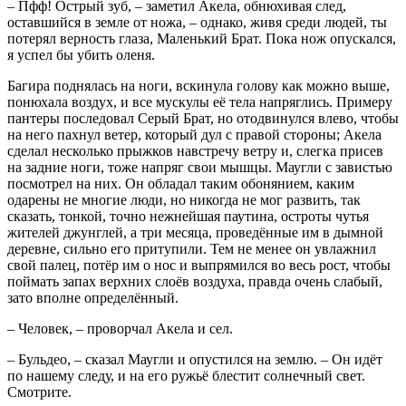
– Пфф! Острый зуб, – заметил Акела, обнюхивая след,
оставшийся в земле от ножа, – однако, живя среди людей, ты
потерял верность глаза, Маленький Брат. Пока нож опускался,
я успел бы убить оленя.
Багира поднялась на ноги, вскинула голову как можно выше,
понюхала воздух, и все мускулы её тела напряглись. Примеру
пантеры последовал Серый Брат, но отодвинулся влево, чтобы
на него пахнул ветер, который дул с правой стороны; Акела
сделал несколько прыжков навстречу ветру и, слегка присев
на задние ноги, тоже напряг свои мышцы. Маугли с завистью
посмотрел на них. Он обладал таким обонянием, каким
одарены не многие люди, но никогда не мог развить, так
сказать, тонкой, точно нежнейшая паутина, остроты чутья
жителей джунглей, а три месяца, проведённые им в дымной
деревне, сильно его притупили. Тем не менее он увлажнил
свой палец, потёр им о нос и выпрямился во весь рост, чтобы
поймать запах верхних слоёв воздуха, правда очень слабый,
зато вполне определённый.
– Человек, – проворчал Акела и сел.
– Бульдео, – сказал Маугли и опустился на землю. – Он идёт
по нашему следу, и на его ружьё блестит солнечный свет.
Смотрите.