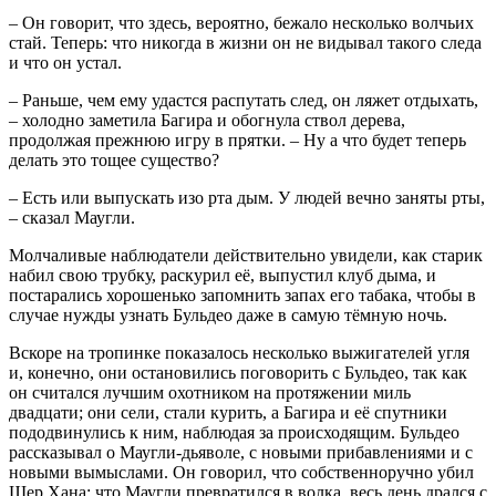
– Он говорит, что здесь, вероятно, бежало несколько волчьих
стай. Теперь: что никогда в жизни он не видывал такого следа
и что он устал.
– Раньше, чем ему удастся распутать след, он ляжет отдыхать,
– холодно заметила Багира и обогнула ствол дерева,
продолжая прежнюю игру в прятки. – Ну а что будет теперь
делать это тощее существо?
– Есть или выпускать изо рта дым. У людей вечно заняты рты,
– сказал Маугли.
Молчаливые наблюдатели действительно увидели, как старик
набил свою трубку, раскурил её, выпустил клуб дыма, и
постарались хорошенько запомнить запах его табака, чтобы в
случае нужды узнать Бульдео даже в самую тёмную ночь.
Вскоре на тропинке показалось несколько выжигателей угля
и, конечно, они остановились поговорить с Бульдео, так как
он считался лучшим охотником на протяжении миль
двадцати; они сели, стали курить, а Багира и её спутники
пододвинулись к ним, наблюдая за происходящим. Бульдео
рассказывал о Маугли-дьяволе, с новыми прибавлениями и с
новыми вымыслами. Он говорил, что собственноручно убил
Шер Хана; что Маугли превратился в волка, весь день дрался с