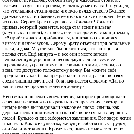
ослабевал и, наконец, совсем замер в жалобном стоне. И,
пускаясь в путь по зарослям, мальчик усмехнулся. Он увидел,
что угольщики столпились; что дуло ружья старого Бульдео
дрожало, как лист банана, и вертелось во все стороны. Теперь
из горла Серого Брата вырвалось: «Иа-ла-хи! Иалаха!» –
призыв, который раздаётся, когда стая гонит нильгау
(крупных антилоп); казалось, вой этот долетел с конца земли,
всё приближался и приближался, и внезапно окончился
визгом и лязгом зубов. Серому Брату ответили три остальные
волка, и даже Маугли мог бы поклясться, что воет целая
волчья стая. Ещё минута – и все они вместе запели
великолепную утреннюю песню джунглей со всеми её
переливами, украшениями, высокими нотами, словом, со
всем, что доступно голосистому волку. Вы можете себе
представить, как была прекрасна эта песня, разливавшаяся
среди тишины джунглей. Она начинается словами: «Давно
наши тела не бросали теней на долину».
Невозможно передать впечатления, которое производила эта
серенада; невозможно выразить того презрения, с которым
четыре волка выговаривали каждое её слово, слыша, как
деревья трещат под тяжестью карабкавшихся на их вершины
людей. Бульдео снова забормотал заклинания. Вот звери легли
и заснули. Как все существа, живущие собственным трудом,
они были методичны. Кроме того, никто не может хорошо