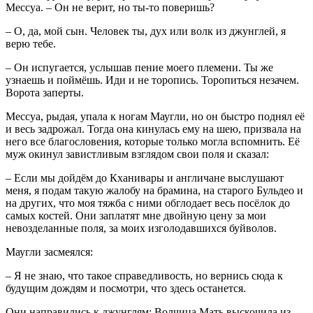
Мессуа. – Он не верит, но ты-то поверишь?
– О, да, мой сын. Человек ты, дух или волк из джунглей, я
верю тебе.
– Он испугается, услышав пение моего племени. Ты же
узнаешь и поймёшь. Иди и не торопись. Торопиться незачем.
Ворота заперты.
Мессуа, рыдая, упала к ногам Маугли, но он быстро поднял её
и весь задрожал. Тогда она кинулась ему на шею, призвала на
него все благословения, которые только могла вспомнить. Её
муж окинул завистливым взглядом свои поля и сказал:
– Если мы дойдём до Кханивары и англичане выслушают
меня, я подам такую жалобу на брамина, на старого Бульдео и
на других, что моя тяжба с ними обглодает весь посёлок до
самых костей. Они заплатят мне двойную цену за мои
невозделанные поля, за моих изголодавшихся буйволов.
Маугли засмеялся:
– Я не знаю, что такое справедливость, но вернись сюда к
будущим дождям и посмотри, что здесь останется.
Они направились к джунглям; Волчица Мать выскочила из