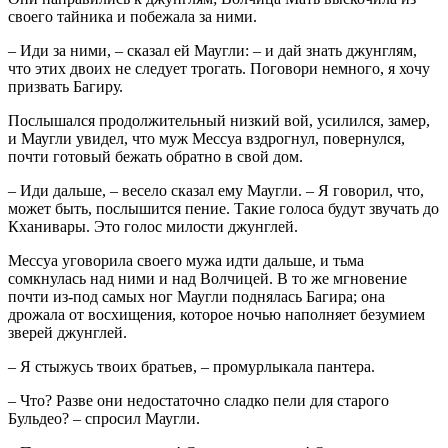
своего тайника и побежала за ними.
– Иди за ними, – сказал ей Маугли: – и дай знать джунглям,
что этих двоих не следует трогать. Поговори немного, я хочу
призвать Багиру.
Послышался продолжительный низкий вой, усилился, замер,
и Маугли увидел, что муж Мессуа вздрогнул, повернулся,
почти готовый бежать обратно в свой дом.
– Иди дальше, – весело сказал ему Маугли. – Я говорил, что,
может быть, послышится пение. Такие голоса будут звучать до
Кханивары. Это голос милости джунглей.
Мессуа уговорила своего мужа идти дальше, и тьма
сомкнулась над ними и над Волчицей. В то же мгновение
почти из-под самых ног Маугли поднялась Багира; она
дрожала от восхищения, которое ночью наполняет безумием
зверей джунглей.
– Я стыжусь твоих братьев, – промурлыкала пантера.
– Что? Разве они недостаточно сладко пели для старого
Бульдео? – спросил Маугли.