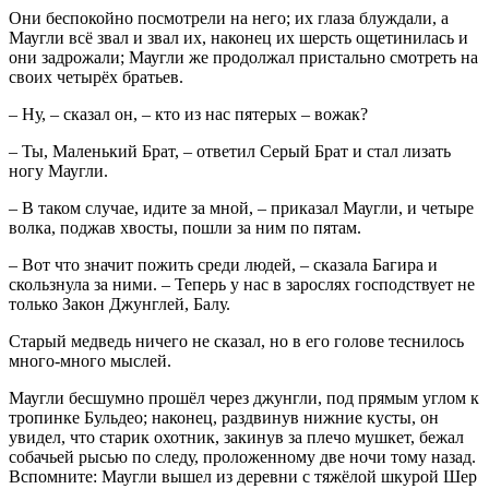
Они беспокойно посмотрели на него; их глаза блуждали, а
Маугли всё звал и звал их, наконец их шерсть ощетинилась и
они задрожали; Маугли же продолжал пристально смотреть на
своих четырёх братьев.
– Ну, – сказал он, – кто из нас пятерых – вожак?
– Ты, Маленький Брат, – ответил Серый Брат и стал лизать
ногу Маугли.
– В таком случае, идите за мной, – приказал Маугли, и четыре
волка, поджав хвосты, пошли за ним по пятам.
– Вот что значит пожить среди людей, – сказала Багира и
скользнула за ними. – Теперь у нас в зарослях господствует не
только Закон Джунглей, Балу.
Старый медведь ничего не сказал, но в его голове теснилось
много-много мыслей.
Маугли бесшумно прошёл через джунгли, под прямым углом к
тропинке Бульдео; наконец, раздвинув нижние кусты, он
увидел, что старик охотник, закинув за плечо мушкет, бежал
собачьей рысью по следу, проложенному две ночи тому назад.
Вспомните: Маугли вышел из деревни с тяжёлой шкурой Шер