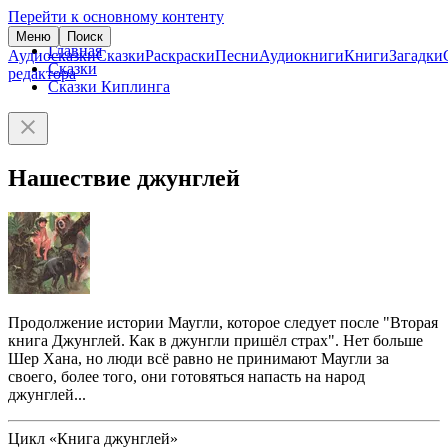
Перейти к основному контенту
Меню
Поиск
Главная
Аудиосказки
Сказки
Раскраски
Песни
Аудиокниги
Книги
Загадки
Сказки
редактора
Сказки Киплинга
Нашествие джунглей
Продолжение истории Маугли, которое следует после "Вторая
книга Джунглей. Как в джунгли пришёл страх". Нет больше
Шер Хана, но люди всё равно не принимают Маугли за
своего, более того, они готовяться напасть на народ
джунглей...
Цикл «Книга джунглей»