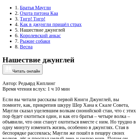
1.
Братья Маугли
2.
Охота питона Каа
3.
Тигр! Тигр!
4.
Как в джунгли пришёл страх
5. Нашествие джунглей
6.
Королевский анкас
7.
Рыжие собаки
8.
Весна
Нашествие джунглей
Читать онлайн
Автор: Редьярд Киплинг
Время чтения вслух: 1 ч 10 мин
Если вы читали рассказы первой Книги Джунглей, вы
помните, как, прикрепив шкуру Шер Хана к Скале Совета,
Маугли сказал уцелевшим волкам сионийской стаи, что с этих
пор будет охотиться один, и как его братья – четыре волка –
объявили, что они станут охотиться вместе с ним. Но трудно в
одну минуту изменить жизнь, особенно в джунглях. Стая в
беспорядке рассеялась; Маугли же пошёл в пещеру своих
волков, лёг и проспал целый день и целую ночь. Потом он