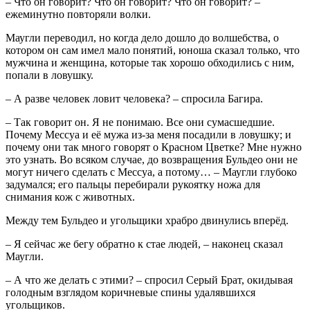
– Что он говорит? Что он говорит? Что он говорит? –
ежеминутно повторяли волки.
Маугли переводил, но когда дело дошло до волшебства, о
котором он сам имел мало понятий, юноша сказал только, что
мужчина и женщина, которые так хорошо обходились с ним,
попали в ловушку.
– А разве человек ловит человека? – спросила Багира.
– Так говорит он. Я не понимаю. Все они сумасшедшие.
Почему Мессуа и её мужа из-за меня посадили в ловушку; и
почему они так много говорят о Красном Цветке? Мне нужно
это узнать. Во всяком случае, до возвращения Бульдео они не
могут ничего сделать с Мессуа, а потому… – Маугли глубоко
задумался; его пальцы перебирали рукоятку ножа для
снимания кож с животных.
Между тем Бульдео и угольщики храбро двинулись вперёд.
– Я сейчас же бегу обратно к стае людей, – наконец сказал
Маугли.
– А что же делать с этими? – спросил Серый Брат, окидывая
голодным взглядом коричневые спины удалявшихся
угольщиков.