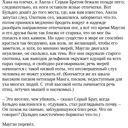
Хана на плечах, и Акела с Серым Братом бежали позади него;
следовательно, их ноги оставили ясные отпечатки. Вот
Бульдео дошёл до того места, где, как вам известно, Акела
запутал след. Охотник сел, закашлялся, забормотал что-то,
потом принялся медленно бродить вокруг в надежде
разобрать направление отпечатков ног, а всё это время Маугли
и его друзья были так близко от старика, что он мог бы
попасть в них камнем. Ни одно существо в мире не способно
красться так бесшумно, как волк, не желающий, чтобы его
заметили, и хотя, по мнению зверей, Маугли двигался
неуклюже, он скользил, как тень. Все они окружали старого
охотника, как выводок дельфинов окружает идущий на всех
парах пароход, и свободно разговаривали; речь зверей
начинается с такой низкой ноты, что несовершенный слух
человека не может уловить её. (Кончается же их шкала
высоким писком нетопыря Манга, писком, недоступным для
уха многих людей. С этой высокой ноты начинается речь
птиц, летучих мышей и насекомых.)
– Это веселее, чем убивать, – сказал Серый Брат, когда
Бульдео наклонился и, отдуваясь, стал разглядывать почву. –
Он похож на свинью, заблудившуюся близ реки. Что он
говорит? (Бульдео ожесточённо бормотал что-то.)
Маугли перевёл.