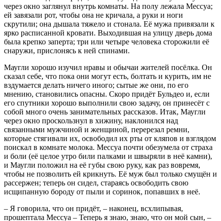
через окно заглянул внутрь комнаты. На полу лежала Мессуа;
ей завязали рот, чтобы она не кричала, а руки и ноги
скрутили; она дышала тяжело и стонала. Её мужа привязали к
ярко расписанной кровати. Выходившая на улицу дверь дома
была крепко заперта; три или четыре человека сторожили её
снаружи, прислонясь к ней спинами.
Маугли хорошо изучил нравы и обычаи жителей посёлка. Он
сказал себе, что пока они могут есть, болтать и курить, им не
вздумается делать ничего иного; сытые же они, по его
мнению, становились опасны. Скоро придёт Бульдео и, если
его спутники хорошо выполнили свою задачу, он принесёт с
собой много очень занимательных рассказов. Итак, Маугли
через окно проскользнул в хижину, наклонился над
связанными мужчиной и женщиной, перерезал ремни,
которые стягивали их, освободил их рты от кляпов и взглядом
поискал в комнате молока. Мессуа почти обезумела от страха
и боли (её целое утро били палками и швыряли в неё камни),
и Маугли положил на её губы свою руку, как раз вовремя,
чтобы не позволить ей крикнуть. Её муж был только смущён и
рассержен; теперь он сидел, стараясь освободить свою
исщипанную бороду от пыли и соринок, попавших в неё.
– Я говорила, что он придёт, – наконец, всхлипывая,
прошептала Мессуа – Теперь я знаю, знаю, что он мой сын, –