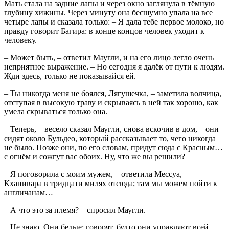
Мать стала на задние лапы и через окно заглянула в тёмную
глубину хижины. Через минуту она бесшумно упала на все
четыре лапы и сказала только: – Я дала тебе первое молоко, но
правду говорит Багира: в конце концов человек уходит к
человеку.
– Может быть, – ответил Маугли, и на его лицо легло очень
неприятное выражение. – Но сегодня я далёк от пути к людям.
Жди здесь, только не показывайся ей.
– Ты никогда меня не боялся, Лягушечка, – заметила волчица,
отступая в высокую траву и скрываясь в ней так хорошо, как
умела скрываться только она.
– Теперь, – весело сказал Маугли, снова вскочив в дом, – они
сидят около Бульдео, который рассказывает то, чего никогда
не было. Позже они, по его словам, придут сюда с Красным…
с огнём и сожгут вас обоих. Ну, что же вы решили?
– Я поговорила с моим мужем, – ответила Мессуа, –
Кханивара в тридцати милях отсюда; там мы можем пойти к
англичанам…
– А что это за племя? – спросил Маугли.
– Не знаю. Они белые; говорят, будто они управляют всей