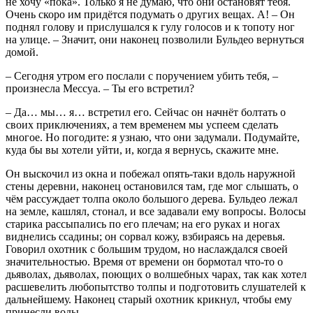
не хочу «пока». Только я не думаю, что они остановят тебя.
Очень скоро им придётся подумать о других вещах. А! – Он
поднял голову и прислушался к гулу голосов и к топоту ног
на улице. – Значит, они наконец позволили Бульдео вернуться
домой.
– Сегодня утром его послали с поручением убить тебя, –
произнесла Мессуа. – Ты его встретил?
– Да… мы… я… встретил его. Сейчас он начнёт болтать о
своих приключениях, а тем временем мы успеем сделать
многое. Но погодите: я узнаю, что они задумали. Подумайте,
куда бы вы хотели уйти, и, когда я вернусь, скажите мне.
Он выскочил из окна и побежал опять-таки вдоль наружной
стены деревни, наконец остановился там, где мог слышать, о
чём рассуждает толпа около большого дерева. Бульдео лежал
на земле, кашлял, стонал, и все задавали ему вопросы. Волосы
старика рассыпались по его плечам; на его руках и ногах
виднелись ссадины; он сорвал кожу, взбираясь на деревья.
Говорил охотник с большим трудом, но наслаждался своей
значительностью. Время от времени он бормотал что-то о
дьяволах, дьяволах, поющих о волшебных чарах, так как хотел
расшевелить любопытство толпы и подготовить слушателей к
дальнейшему. Наконец старый охотник крикнул, чтобы ему
принесли воды.