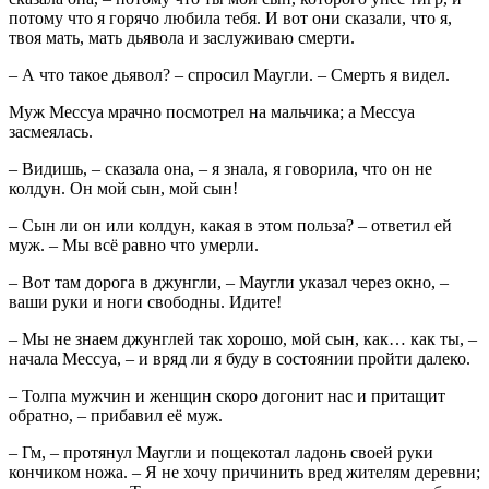
потому что я горячо любила тебя. И вот они сказали, что я,
твоя мать, мать дьявола и заслуживаю смерти.
– А что такое дьявол? – спросил Маугли. – Смерть я видел.
Муж Мессуа мрачно посмотрел на мальчика; а Мессуа
засмеялась.
– Видишь, – сказала она, – я знала, я говорила, что он не
колдун. Он мой сын, мой сын!
– Сын ли он или колдун, какая в этом польза? – ответил ей
муж. – Мы всё равно что умерли.
– Вот там дорога в джунгли, – Маугли указал через окно, –
ваши руки и ноги свободны. Идите!
– Мы не знаем джунглей так хорошо, мой сын, как… как ты, –
начала Мессуа, – и вряд ли я буду в состоянии пройти далеко.
– Толпа мужчин и женщин скоро догонит нас и притащит
обратно, – прибавил её муж.
– Гм, – протянул Маугли и пощекотал ладонь своей руки
кончиком ножа. – Я не хочу причинить вред жителям деревни;