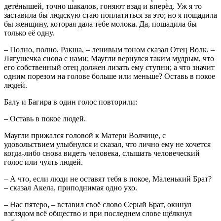
детёнышей, точно шакалов, гоняют взад и вперёд. Уж я то
заставила бы людскую стаю поплатиться за это; но я пощадила
бы женщину, которая дала тебе молока. Да, пощадила бы
только её одну.
– Полно, полно, Ракша, – ленивым тоном сказал Отец Волк. –
Лягушечка снова с нами; Маугли вернулся таким мудрым, что
его собственный отец должен лизать ему ступни; а что значит
одним порезом на голове больше или меньше? Оставь в покое
людей.
Балу и Багира в один голос повторили:
– Оставь в покое людей.
Маугли прижался головой к Матери Волчице, с
удовольствием улыбнулся и сказал, что лично ему не хочется
когда-либо снова видеть человека, слышать человеческий
голос или чуять людей.
– А что, если люди не оставят тебя в покое, Маленький Брат?
– сказал Акела, приподнимая одно ухо.
– Нас пятеро, – вставил своё слово Серый Брат, окинул
взглядом всё общество и при последнем слове щёлкнул