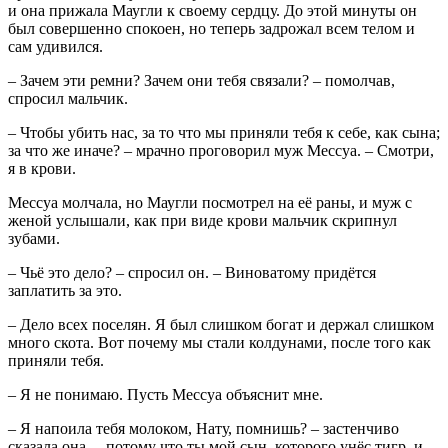
и она прижала Маугли к своему сердцу. До этой минуты он
был совершенно спокоен, но теперь задрожал всем телом и
сам удивился.
– Зачем эти ремни? Зачем они тебя связали? – помолчав,
спросил мальчик.
– Чтобы убить нас, за то что мы приняли тебя к себе, как сына;
за что же иначе? – мрачно проговорил муж Мессуа. – Смотри,
я в крови.
Мессуа молчала, но Маугли посмотрел на её раны, и муж с
женой услышали, как при виде крови мальчик скрипнул
зубами.
– Чьё это дело? – спросил он. – Виноватому придётся
заплатить за это.
– Дело всех поселян. Я был слишком богат и держал слишком
много скота. Вот почему мы стали колдунами, после того как
приняли тебя.
– Я не понимаю. Пусть Мессуа объяснит мне.
– Я напоила тебя молоком, Нату, помнишь? – застенчиво
сказала она, – потому что ты мой сын, которого унёс тигр, и