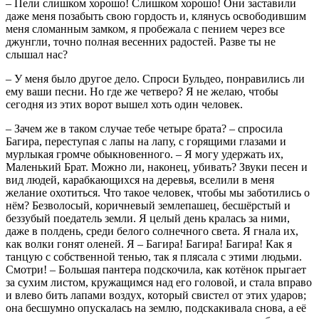
– Пели слишком хорошо! Слишком хорошо! Они заставили
даже меня позабыть свою гордость и, клянусь освободившим
меня сломанным замком, я пробежала с пением через все
джунгли, точно полная весенних радостей. Разве ты не
слышал нас?
– У меня было другое дело. Спроси Бульдео, понравились ли
ему ваши песни. Но где же четверо? Я не желаю, чтобы
сегодня из этих ворот вышел хоть один человек.
– Зачем же в таком случае тебе четыре брата? – спросила
Багира, переступая с лапы на лапу, с горящими глазами и
мурлыкая громче обыкновенного. – Я могу удержать их,
Маленький Брат. Можно ли, наконец, убивать? Звуки песен и
вид людей, карабкающихся на деревья, вселили в меня
желание охотиться. Что такое человек, чтобы мы заботились о
нём? Безволосый, коричневый землепашец, бесшёрстый и
беззубый поедатель земли. Я целый день кралась за ними,
даже в полдень, среди белого солнечного света. Я гнала их,
как волки гонят оленей. Я – Багира! Багира! Багира! Как я
танцую с собственной тенью, так я плясала с этими людьми.
Смотри! – Большая пантера подскочила, как котёнок прыгает
за сухим листом, кружащимся над его головой, и стала вправо
и влево бить лапами воздух, который свистел от этих ударов;
она бесшумно опускалась на землю, подскакивала снова, а её