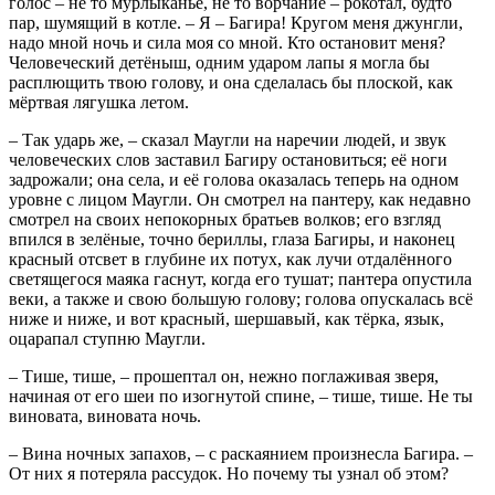
голос – не то мурлыканье, не то ворчание – рокотал, будто
пар, шумящий в котле. – Я – Багира! Кругом меня джунгли,
надо мной ночь и сила моя со мной. Кто остановит меня?
Человеческий детёныш, одним ударом лапы я могла бы
расплющить твою голову, и она сделалась бы плоской, как
мёртвая лягушка летом.
– Так ударь же, – сказал Маугли на наречии людей, и звук
человеческих слов заставил Багиру остановиться; её ноги
задрожали; она села, и её голова оказалась теперь на одном
уровне с лицом Маугли. Он смотрел на пантеру, как недавно
смотрел на своих непокорных братьев волков; его взгляд
впился в зелёные, точно бериллы, глаза Багиры, и наконец
красный отсвет в глубине их потух, как лучи отдалённого
светящегося маяка гаснут, когда его тушат; пантера опустила
веки, а также и свою большую голову; голова опускалась всё
ниже и ниже, и вот красный, шершавый, как тёрка, язык,
оцарапал ступню Маугли.
– Тише, тише, – прошептал он, нежно поглаживая зверя,
начиная от его шеи по изогнутой спине, – тише, тише. Не ты
виновата, виновата ночь.
– Вина ночных запахов, – с раскаянием произнесла Багира. –
От них я потеряла рассудок. Но почему ты узнал об этом?