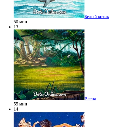
Белый котик
50 мин
13
Весна
55 мин
14