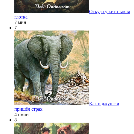
Откуда у кита такая
глотка
7 мин
7
Как в джунгли
пришёл страх
45 мин
8