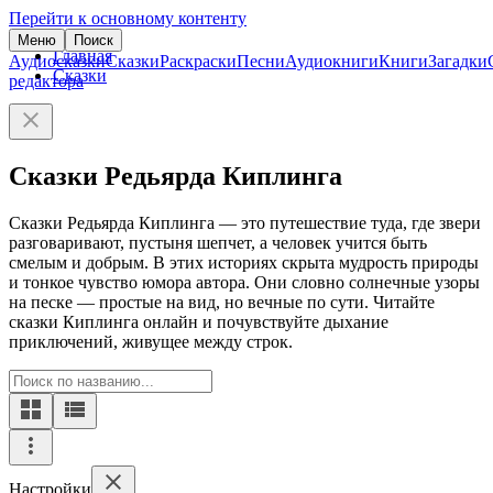
Перейти к основному контенту
Меню
Поиск
Главная
Аудиосказки
Сказки
Раскраски
Песни
Аудиокниги
Книги
Загадки
Сказки
редактора
Сказки Редьярда Киплинга
Сказки Редьярда Киплинга — это путешествие туда, где звери
разговаривают, пустыня шепчет, а человек учится быть
смелым и добрым. В этих историях скрыта мудрость природы
и тонкое чувство юмора автора. Они словно солнечные узоры
на песке — простые на вид, но вечные по сути. Читайте
сказки Киплинга онлайн и почувствуйте дыхание
приключений, живущее между строк.
Настройки