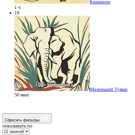
Квикверн
1 ч
19
Маленький Тумаи
50 мин
Сбросить фильтры
показывать по