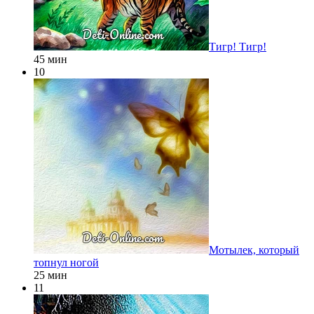
Тигр! Тигр!
45 мин
10
Мотылек, который
топнул ногой
25 мин
11