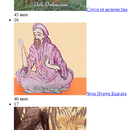
Слуги её величества
45 мин
16
Чудо Пурун Бхагата
40 мин
17