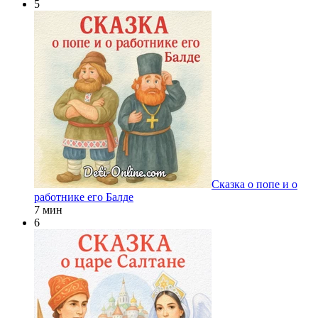
5
Сказка о попе и о
работнике его Балде
7 мин
6