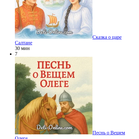
Сказка о царе
Салтане
30 мин
7
Песнь о Вещем
Олеге