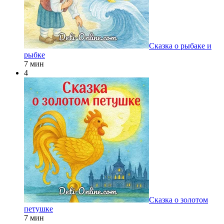
Сказка о рыбаке и
рыбке
7 мин
4
Сказка о золотом
петушке
7 мин