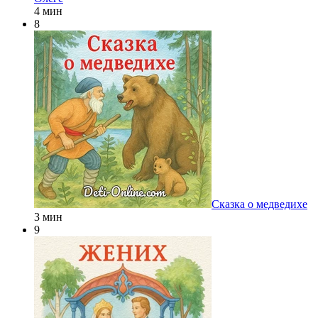
4 мин
8
Сказка о медведихе
3 мин
9