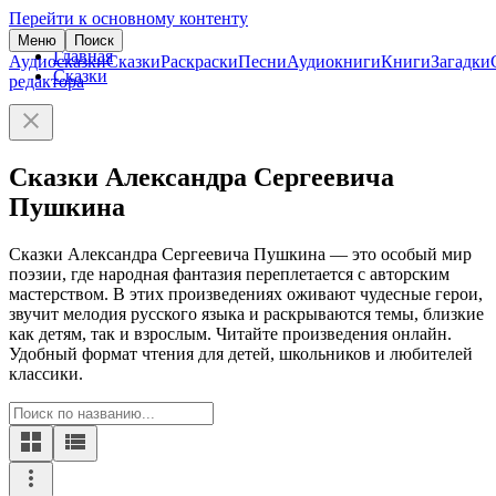
Перейти к основному контенту
Меню
Поиск
Главная
Аудиосказки
Сказки
Раскраски
Песни
Аудиокниги
Книги
Загадки
Сказки
редактора
Сказки Александра Сергеевича
Пушкина
Сказки Александра Сергеевича Пушкина — это особый мир
поэзии, где народная фантазия переплетается с авторским
мастерством. В этих произведениях оживают чудесные герои,
звучит мелодия русского языка и раскрываются темы, близкие
как детям, так и взрослым. Читайте произведения онлайн.
Удобный формат чтения для детей, школьников и любителей
классики.