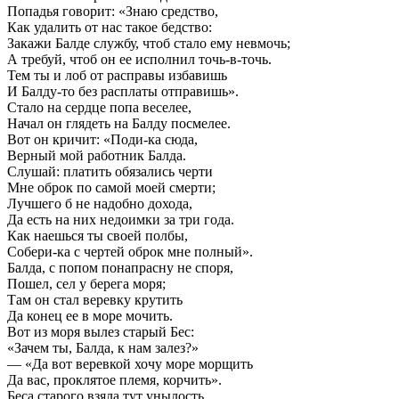
Попадья говорит: «Знаю средство,
Как удалить от нас такое бедство:
Закажи Балде службу, чтоб стало ему невмочь;
А требуй, чтоб он ее исполнил точь-в-точь.
Тем ты и лоб от расправы избавишь
И Балду-то без расплаты отправишь».
Стало на сердце попа веселее,
Начал он глядеть на Балду посмелее.
Вот он кричит: «Поди-ка сюда,
Верный мой работник Балда.
Слушай: платить обязались черти
Мне оброк по самой моей смерти;
Лучшего б не надобно дохода,
Да есть на них недоимки за три года.
Как наешься ты своей полбы,
Собери-ка с чертей оброк мне полный».
Балда, с попом понапрасну не споря,
Пошел, сел у берега моря;
Там он стал веревку крутить
Да конец ее в море мочить.
Вот из моря вылез старый Бес:
«Зачем ты, Балда, к нам залез?»
— «Да вот веревкой хочу море морщить
Да вас, проклятое племя, корчить».
Беса старого взяла тут унылость.