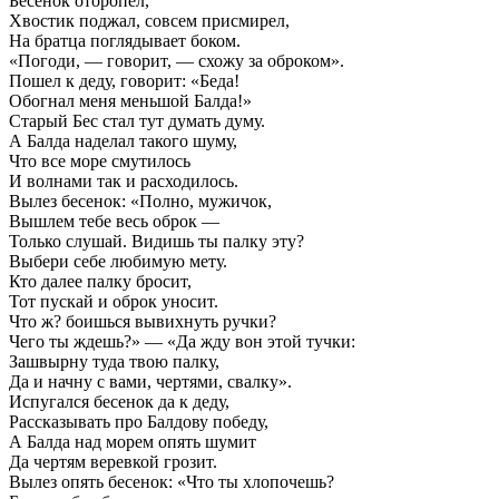
Бесенок оторопел,
Хвостик поджал, совсем присмирел,
На братца поглядывает боком.
«Погоди, — говорит, — схожу за оброком».
Пошел к деду, говорит: «Беда!
Обогнал меня меньшой Балда!»
Старый Бес стал тут думать думу.
А Балда наделал такого шуму,
Что все море смутилось
И волнами так и расходилось.
Вылез бесенок: «Полно, мужичок,
Вышлем тебе весь оброк —
Только слушай. Видишь ты палку эту?
Выбери себе любимую мету.
Кто далее палку бросит,
Тот пускай и оброк уносит.
Что ж? боишься вывихнуть ручки?
Чего ты ждешь?» — «Да жду вон этой тучки:
Зашвырну туда твою палку,
Да и начну с вами, чертями, свалку».
Испугался бесенок да к деду,
Рассказывать про Балдову победу,
А Балда над морем опять шумит
Да чертям веревкой грозит.
Вылез опять бесенок: «Что ты хлопочешь?