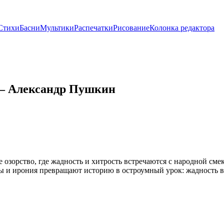
Стихи
Басни
Мультики
Распечатки
Рисование
Колонка редактора
е — Александр Пушкин
 озорство, где жадность и хитрость встречаются с народной смек
ы и ирония превращают историю в остроумный урок: жадность вс