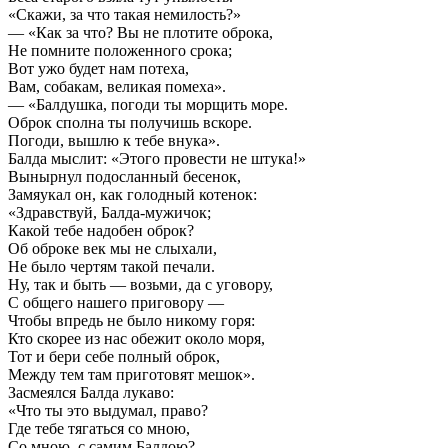
«Скажи, за что такая немилость?»
— «Как за что? Вы не плотите оброка,
Не помните положенного срока;
Вот ужо будет нам потеха,
Вам, собакам, великая помеха».
— «Балдушка, погоди ты морщить море.
Оброк сполна ты получишь вскоре.
Погоди, вышлю к тебе внука».
Балда мыслит: «Этого провести не штука!»
Вынырнул подосланный бесенок,
Замяукал он, как голодный котенок:
«Здравствуй, Балда-мужичок;
Какой тебе надобен оброк?
Об оброке век мы не слыхали,
Не было чертям такой печали.
Ну, так и быть — возьми, да с уговору,
С общего нашего приговору —
Чтобы впредь не было никому горя:
Кто скорее из нас обежит около моря,
Тот и бери себе полный оброк,
Между тем там приготовят мешок».
Засмеялся Балда лукаво:
«Что ты это выдумал, право?
Где тебе тягаться со мною,
Со мною, с самим Балдою?