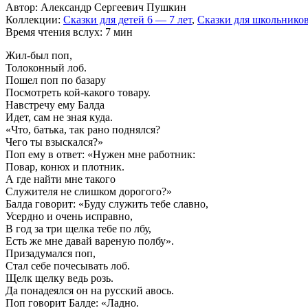
Автор: Александр Сергеевич Пушкин
Коллекции:
Сказки для детей 6 — 7 лет
,
Сказки для школьнико
Время чтения вслух: 7 мин
Жил-был поп,
Толоконный лоб.
Пошел поп по базару
Посмотреть кой-какого товару.
Навстречу ему Балда
Идет, сам не зная куда.
«Что, батька, так рано поднялся?
Чего ты взыскался?»
Поп ему в ответ: «Нужен мне работник:
Повар, конюх и плотник.
А где найти мне такого
Служителя не слишком дорогого?»
Балда говорит: «Буду служить тебе славно,
Усердно и очень исправно,
В год за три щелка тебе по лбу,
Есть же мне давай вареную полбу».
Призадумался поп,
Стал себе почесывать лоб.
Щелк щелку ведь розь.
Да понадеялся он на русский авось.
Поп говорит Балде: «Ладно.