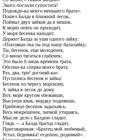
Экого послали супостата!
Подожди-ка моего меньшего брата».
Пошел Балда в ближний лесок,
Поймал двух зайков да в мешок.
К морю опять он приходит,
У моря бесенка находит.
Держит Балда за уши одного зайку:
«Попляши-тка ты под нашу балалайку;
Ты, бесенок, еще молоденек,
Со мною тягаться слабенек;
Это было б лишь времени трата.
Обгони-ка сперва моего брата.
Раз, два, три! догоняй-ка».
Пустились бесенок и зайка:
Бесенок по берегу морскому,
А зайка в лесок до дому.
Вот, море кругом обежавши,
Высунув язык, мордку поднявши,
Прибежал бесенок задыхаясь,
Весь мокрешенек, лапкой утираясь,
Мысля: дело с Балдою сладит.
Глядь — а Балда братца гладит,
Приговаривая: «Братец мой любимый,
Устал, бедняжка! отдохни, родимый».