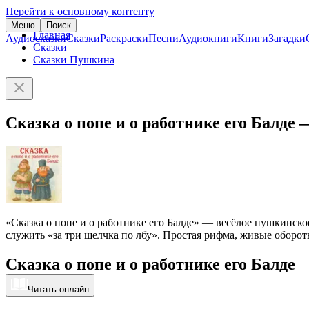
Перейти к основному контенту
Меню
Поиск
Главная
Аудиосказки
Сказки
Раскраски
Песни
Аудиокниги
Книги
Загадки
Сказки
Сказки Пушкина
Сказка о попе и о работнике его Балд
«Сказка о попе и о работнике его Балде» — весёлое пушкинское
служить «за три щелчка по лбу». Простая рифма, живые оборот
Сказка о попе и о работнике его Балде
Читать онлайн