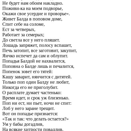
Не будет нам обоим накладно.
Поживи-ка на моем подворье,
Окажи свое усердие и проворье».
Живет Балда в поповом доме,
Спит себе на соломе,
Ест за четверых,
Работает за семерых;
До светла все у него пляшет.
Лошадь запряжет, полосу вспашет,
Печь затопит, все заготовит, закупит,
Яичко испечет да сам и облупит.
Попадья Балдой не нахвалится,
Поповна о Балде лишь и печалится,
Попенок зовет его тятей:
Кашу заварит, нянчится с дитятей.
Только поп один Балду не любит,
Никогда его не приголубит.
О расплате думает частенько:
Время идет, и срок уж близенько.
Поп ни ест, ни пьет, ночи не спит:
Лоб у него заране трещит.
Вот он попадье признается:
«Так и так: что делать остается?»
Ум у бабы догадлив,
На всякие хитрости повадлив.