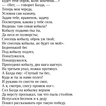
Будет тебе оброк, коли захочешь…»
— «Нет, — говорит Балда, —
Теперь моя череда,
Условия сам назначу,
Задам тебе, враженок, задачу.
Посмотрим, какова у тебе сила.
Видишь: там сивая кобыла?
Кобылу подыми-тка ты,
Да неси ее полверсты;
Снесешь кобылу, оброк уж твой;
Не снесешь кобылы, ан будет он мой».
Бедненький бес
Под кобылу подлез,
Понатужился,
Понапружился,
Приподнял кобылу, два шага шагнул.
На третьем упал, ножки протянул.
А Балда ему: «Глупый ты бес,
Куда ж ты за нами полез?
И руками-то снести не смог,
А я, смотри, снесу промеж ног».
Сел Балда на кобылку верхом
Да версту проскакал, так что пыль столбом.
Испугался бесенок и к деду
Пошел рассказывать про такую победу.