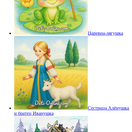
Царевна-лягушка
Сестрица Алёнушка
и братец Иванушка