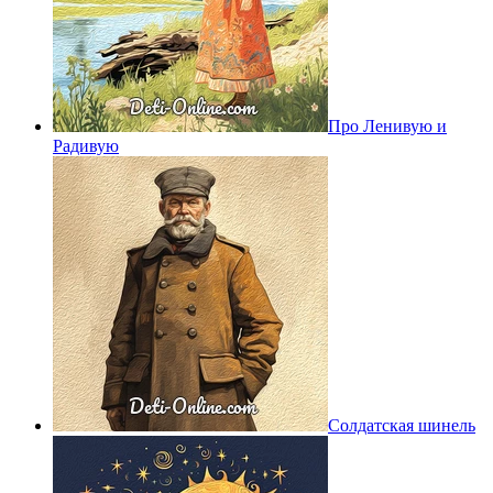
Про Ленивую и
Радивую
Солдатская шинель