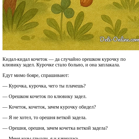
Кидал-кидал кочеток — да случайно орешком курочку по
клювику задел. Курочке стало больно, и она заплакала.
Едут мимо бояре, спрашивают:
— Курочка, курочка, чего ты плачешь?
— Орешком кочеток по клювику задел.
— Кочеток, кочеток, зачем курочку обидел?
— Я не хотел, то орешня веткой задела.
— Орешня, орешня, зачем кочетка веткой задела?
— Меня козы грызли, я и качнулась.