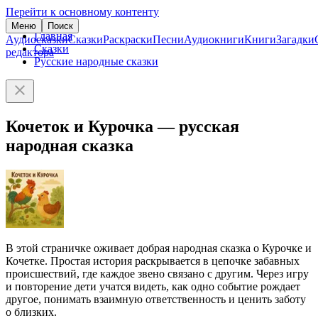
Перейти к основному контенту
Меню
Поиск
Главная
Аудиосказки
Сказки
Раскраски
Песни
Аудиокниги
Книги
Загадки
Сказки
редактора
Русские народные сказки
Кочеток и Курочка — русская
народная сказка
В этой страничке оживает добрая народная сказка о Курочке и
Кочетке. Простая история раскрывается в цепочке забавных
происшествий, где каждое звено связано с другим. Через игру
и повторение дети учатся видеть, как одно событие рождает
другое, понимать взаимную ответственность и ценить заботу
о близких.