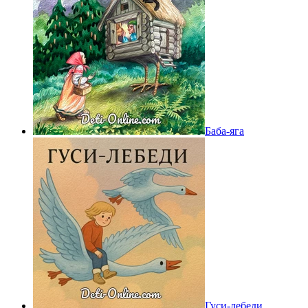
Баба-яга
Гуси-лебеди