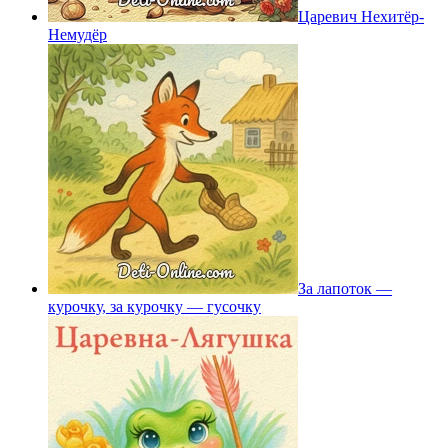
Царевич Нехитёр-
Немудёр
За лапоток —
курочку, за курочку — гусочку