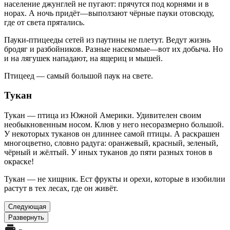
население джунглей не пугают: прячутся под корнями и в
норах. А ночь придёт—выползают чёрные пауки отовсюду,
где от света прятались.
Пауки-птицееды сетей из паутины не плетут. Ведут жизнь
бродяг и разбойников. Разные насекомые—вот их добыча. Но
и на лягушек нападают, на ящериц и мышей.
Птицеед — самый большой паук на свете.
Тукан
Тукан — птица из Южной Америки. Удивителен своим
необыкновенным носом. Клюв у него несоразмерно большой.
У некоторых туканов он длиннее самой птицы. А раскрашен
многоцветно, словно радуга: оранжевый, красный, зеленый,
чёрный и жёлтый. У иных туканов до пяти разных тонов в
окраске!
Тукан — не хищник. Ест фрукты и орехи, которые в изобилии
растут в тех лесах, где он живёт.
Следующая
Развернуть