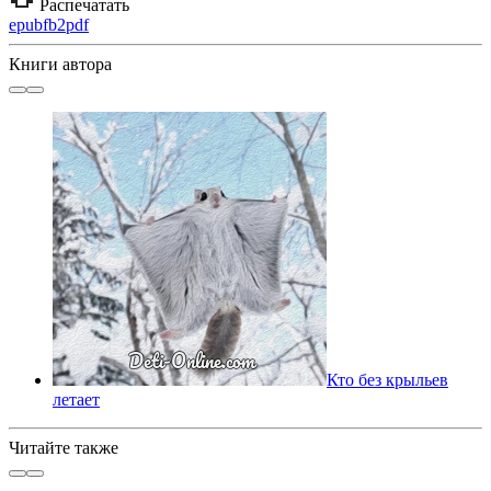
Распечатать
epub
fb2
pdf
Книги автора
Кто без крыльев
летает
Читайте также