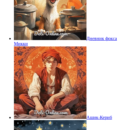
Дневник фокса
Микки
Ашик-Кериб