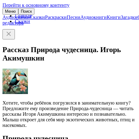
Перейти к основному контенту
Меню
Поиск
Главная
Аудиосказки
Сказки
Раскраски
Песни
Аудиокниги
Книги
Загадки
Сказки
редактора
Рассказ Природа чудесница. Игорь
Акимушкин
Хотите, чтобы ребёнок погрузился в занимательную книгу?
Предложите ему произведение Природа-чудесница — читать
рассказы Игоря Акимушкина интересно и познавательно.
Малыш откроет для себя мир экзотических животных, птиц и
насекомых.
Природа чудесница