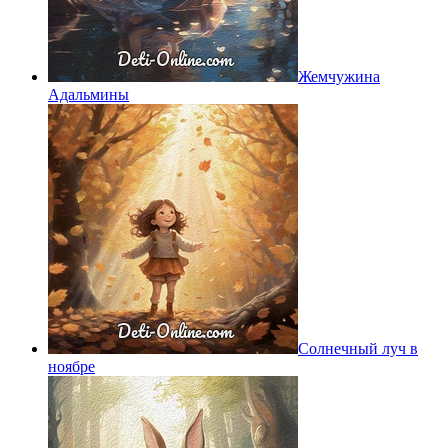
Жемчужина
Адальмины
Солнечный луч в
ноябре