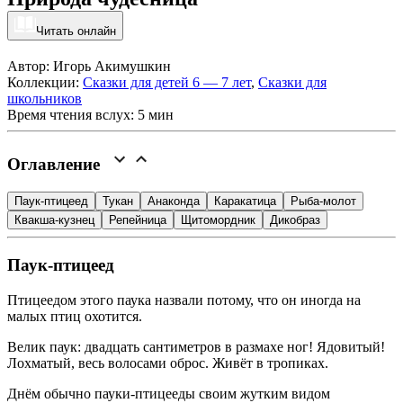
Читать онлайн
Автор: Игорь Акимушкин
Коллекции:
Сказки для детей 6 — 7 лет
,
Сказки для
школьников
Время чтения вслух: 5 мин
Оглавление
Паук-птицеед
Тукан
Анаконда
Каракатица
Рыба-молот
Квакша-кузнец
Репейница
Щитомордник
Дикобраз
Паук-птицеед
Птицеедом этого паука назвали потому, что он иногда на
малых птиц охотится.
Велик паук: двадцать сантиметров в размахе ног! Ядовитый!
Лохматый, весь волосами оброс. Живёт в тропиках.
Днём обычно пауки-птицееды своим жутким видом