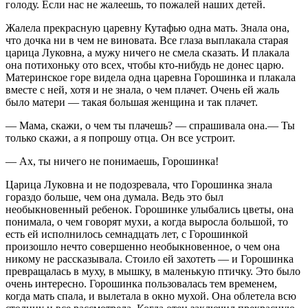
голоду. Если нас не жалеешь, то пожалей наших детей.
Жалела прекрасную царевну Кутафью одна мать. Знала она,
что дочка ни в чем не виновата. Все глаза выплакала старая
царица Луковна, а мужу ничего не смела сказать. И плакала
она потихоньку ото всех, чтобы кто-нибудь не донес царю.
Материнское горе видела одна царевна Горошинка и плакала
вместе с ней, хотя и не знала, о чем плачет. Очень ей жаль
было матери — такая большая женщина и так плачет.
— Мама, скажи, о чем ты плачешь? — спрашивала она.— Ты
только скажи, а я попрошу отца. Он все устроит.
— Ах, ты ничего не понимаешь, Горошинка!
Царица Луковна и не подозревала, что Горошинка знала
гораздо больше, чем она думала. Ведь это был
необыкновенный ребенок. Горошинке улыбались цветы, она
понимала, о чем говорят мухи, а когда выросла большой, то
есть ей исполнилось семнадцать лет, с Горошинкой
произошло нечто совершенно необыкновенное, о чем она
никому не рассказывала. Стоило ей захотеть — и Горошинка
превращалась в муху, в мышку, в маленькую птичку. Это было
очень интересно. Горошинка пользовалась тем временем,
когда мать спала, и вылетала в окно мухой. Она облетела всю