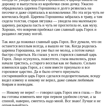
дорожку и выпустила из коробочки свою дочку. Ужасно
обрадовалась царевна Горошинка и долго резвилась на
песочке и даже спряталась в колокольчике. Но эта игра чуть не
кончилась бедой. Царевна Горошинка забралась в траву, а там
сидела толстая, старая лягушка — увидела она маленькую
царевну, раскрыла пасть и чуть не проглотила ее, как муху.
Хорошо, что вовремя прибежал сам славный царь Горох и
раздавил лягушку ногой.
Так жил да поживал славный царь Горох. Все думали, что он
останется веселым всегда, а вышло не так. Когда родилась
царевна Горошинка, он уже был не молод, а потом начал
быстро стариться. На глазах у всех старился славный царь
Горох. Лицо осунулось, пожелтело, глаза ввалились, руки
начали трястись, а старого веселья как не бывало. Сильно
изменился царь Горох, а с ним вместе приуныло и все
гороховое царство. Да и было отчего приуныть:
состарившийся царь Горох сделался подозрительным, всюду
видел измену и никому не верил, даже самым любимым
боярам и воеводам.
— Никому не верю! — говорил царь Горох им в глаза.— Все
вы готовы изменить мне при первом удобном случае, а за
спиной, наверно, смеетесь надо мной. Все знаю! Лучше и не
оправдывайтесь.