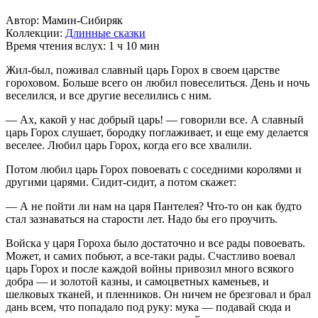
Автор: Мамин-Сибиряк
Коллекции:
Длинные сказки
Время чтения вслух: 1 ч 10 мин
Жил-был, поживал славный царь Горох в своем царстве
гороховом. Больше всего он любил повеселиться. День и ночь
веселился, и все другие веселились с ним.
— Ах, какой у нас добрый царь! — говорили все. А славный
царь Горох слушает, бородку поглаживает, и еще ему делается
веселее. Любил царь Горох, когда его все хвалили.
Потом любил царь Горох повоевать с соседними королями и
другими царями. Сидит-сидит, а потом скажет:
— А не пойти ли нам на царя Пантелея? Что-то он как будто
стал зазнаваться на старости лет. Надо бы его проучить.
Войска у царя Гороха было достаточно и все рады повоевать.
Может, и самих побьют, а все-таки рады. Счастливо воевал
царь Горох и после каждой войны привозил много всякого
добра — и золотой казны, и самоцветных каменьев, и
шелковых тканей, и пленников. Он ничем не брезговал и брал
дань всем, что попадало под руку: мука — подавай сюда и