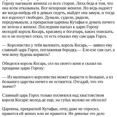
Гороху наезжали женихи со всех сторон. Лиха беда в том, что
она всем отказывала. Все нехороши женихи. Но ведь надоест
же когда-нибудь ей в девках сидеть, выйдет она замуж, и тогда
все вздохнут свободно. Думали, судили, рядили,
передумывали, а прекрасная царевна Кутафья и думать ничего
не хотела о женихе. Последним наехал к царю Гороху
молодой король Косарь, красавец и богатырь, каких поискать,
но и он получил отказ, то есть отказал ему сам царь Горох.
— Королевство у тебя маловато, король Косарь,— заявил ему
славный царь Горох, поглаживая бородку.— Еле-еле сам сыт, а
чем жену будешь кормить?
Обиделся король Косарь, сел на своего коня и сказал на
прощанье царю Гороху:
— Из маленького королевства может вырасти и большое, а из
большого царства ничего не останется. Отгадай, что это
значит?
Славный царь Горох только посмеялся над хвастовством
короля Косаря: молод-де еще, на губах молоко не обсохло!
Царевны, прекрасной Кутафьи, отец даже не спросил,
нравится ей жених или не нравится. Не девичье это дело