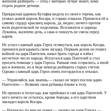
женихов разбирать — отец с матерью лучше знают, кому
отдать родное детище.
Прекрасная царевна Кутафья видела из своего терема, как
уезжал домой король Косарь, и горько плакала. Пришелся ей к
самому сердцу красавец король, да, видно, ничего против
воли родительской не поделаешь. Всплакнула и царица
Луковна, жалеючи дочь, а сама и пикнуть не смела перед
царем.
Не успел славный царь Горох оглянуться, как король Косарь
принялся разгадывать свою загадку. Первым делом он пошел
войной на царя Пантелея, начал брать города и избил
несчетное число народа. Испугался царь Пантелей и стал
просить помощи у царя Гороха. Раньше они ссорились, а иной
раз и воевали, но в беде некогда разбирать старых счетов.
Однако славный царь Горох опять погордился и отказал.
— Управляйся, как знаешь,— сказал он через послов царю
Пантелею.— Всякому своя рубашка ближе к телу.
Не прошло и полугода, как прибежал и сам царь Пантелей. У
него ничего не осталось, кроме бороды, а его царством
завладел король Косарь.
— Напрасно ты мне не помог,— укорял он царя Гороха.—