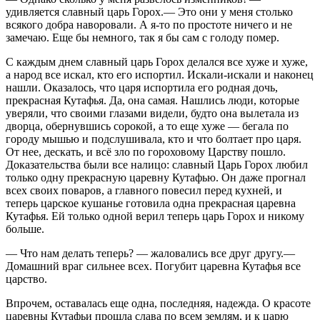
удивляется славный царь Горох.— Это они у меня столько
всякого добра наворовали. А я-то по простоте ничего и не
замечаю. Еще бы немного, так я бы сам с голоду помер.
С каждым днем славный царь Горох делался все хуже и хуже,
а народ все искал, кто его испортил. Искали-искали и наконец
нашли. Оказалось, что царя испортила его родная дочь,
прекрасная Кутафья. Да, она самая. Нашлись люди, которые
уверяли, что своими глазами видели, будто она вылетала из
дворца, обернувшись сорокой, а то еще хуже — бегала по
городу мышью и подслушивала, кто и что болтает про царя.
От нее, дескать, и всё зло по гороховому Царству пошло.
Доказательства были все налицо: славный Царь Горох любил
только одну прекрасную царевну Кутафью. Он даже прогнал
всех своих поваров, а главного повесил перед кухней, и
теперь царское кушанье готовила одна прекрасная царевна
Кутафья. Ей только одной верил теперь царь Горох и никому
больше.
— Что нам делать теперь? — жаловались все друг другу.—
Домашний враг сильнее всех. Погубит царевна Кутафья все
царство.
Впрочем, оставалась еще одна, последняя, надежда. О красоте
царевны Кутафьи прошла слава по всем землям, и к царю