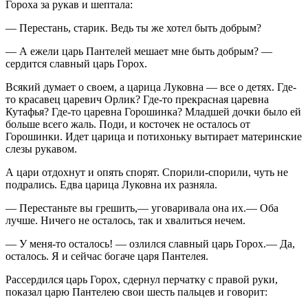
Гороха за рукав и шептала:
— Перестань, старик. Ведь ты же хотел быть добрым?
— А ежели царь Пантелей мешает мне быть добрым? —
сердится славный царь Горох.
Всякий думает о своем, а царица Луковна — все о детях. Где-
то красавец царевич Орлик? Где-то прекрасная царевна
Кутафья? Где-то царевна Горошинка? Младшей дочки было ей
больше всего жаль. Поди, и косточек не осталось от
Горошинки. Идет царица и потихоньку вытирает материнские
слезы рукавом.
А цари отдохнут и опять спорят. Спорили-спорили, чуть не
подрались. Едва царица Луковна их разняла.
— Перестаньте вы грешить,— уговаривала она их.— Оба
лучше. Ничего не осталось, так и хвалиться нечем.
— У меня-то осталось! — озлился славный царь Горох.— Да,
осталось. Я и сейчас богаче царя Пантелея.
Рассердился царь Горох, сдернул перчатку с правой руки,
показал царю Пантелею свои шесть пальцев и говорит: