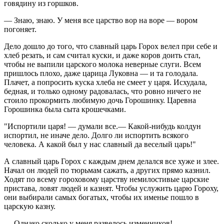
говядину из горшков.
— Знаю, знаю. У меня все царство вор на воре — вором
погоняет.
Дело дошло до того, что славный царь Горох велел при себе и
хлеб резать, и сам считал куски, и даже коров доить стал,
чтобы не выпили царского молока неверные слуги. Всем
пришлось плохо, даже царица Луковна — и та голодала.
Плачет, а попросить куска хлеба не смеет у царя. Исхудала,
бедная, и только одному радовалась, что ровно ничего не
стоило прокормить любимую дочь Горошинку. Царевна
Горошинка была сыта крошечками.
"Испортили царя! — думали все.— Какой-нибудь колдун
испортил, не иначе дело. Долго ли испортить всякого
человека. А какой был у нас славный да веселый царь!"
А славный царь Горох с каждым днем делался все хуже и злее.
Начал он людей по тюрьмам сажать, а других прямо казнил.
Ходят по всему гороховому царству немилостивые царские
пристава, ловят людей и казнят. Чтобы услужить царю Гороху,
они выбирали самых богатых, чтобы их именье пошло в
царскую казну.
— Однако сколько у меня развелось изменников! —