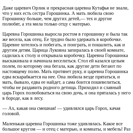
Даже царевич Орлик и прекрасная царевна Кутафья не знали,
что у них есть сестра Горошинка. А мать любила свою
Горошинку больше, чем других детей,— тех и другие
полюбят, а эта мила только отцу с матерью.
Царевна Горошинка выросла ростом в горошинку и была так
же весела, как отец. Ее трудно было удержать в коробочке.
Царевне хотелось и побегать, и поиграть, и пошалить, как и
другим детям. Царица Луковна запиралась в своей комнате,
садилась к столу и открывала коробочку. Царевна Горошинка
выскакивала и начинала веселиться. Стол ей казался целым
полем, по которому она бегала, как другие дети бегают по
настоящему полю. Мать протянет руку, и царевна Горошинка
едва вскарабкается на нее. Она любила везде прятаться, и
мать, бывало, едва ее найдет, а сама боится пошевелиться,
чтобы не раздавить родного детища. Приходил и славный
царь Горох полюбоваться на свою дочь, и она пряталась у него
в бороде, как в лесу.
— Ах, какая она смешная! — удивлялся царь Горох, качая
головой.
Маленькая царевна Горошинка тоже удивлялась. Какое все
большое кругом — и отец с матерью, и комнаты, и мебель! Раз