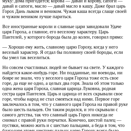
муку: дома пригодится; корова — давай и корову, сапоги —
давай и сапоги, масло — давай масло в кашу. Даже брал царь
Горох Дань лыком и веником. Чужая каша всегда слаще своей
и чужим веником лучше париться.
Все иностранные короли и славные цари завидовали Удаче
царя Гороха, а главное, его веселому характеру. Царь
Пантелей, у которого борода была до колен, говорил прямо:
— Хорошо ему жить, славному царю Гороху, когда у него
веселый характер. Я отдал бы половину своей бороды, если
бы умел так веселиться.
Но совсем счастливых людей не бывает на свете. У каждого
найдется какое-нибудь горе. Ни подданные, ни воеводы, ни
бояре не знали, что у веселого царя Гороха тоже есть свое
горе, да еще не одно, а целых два горя. Знала об этом только
одна жена царя Гороха, славная царица Луковна, родная
сестра царя Пантелея. Царь и царица от всех скрывали свое
горе, чтобы народ не стал смеяться над ними. Первое горе
заключалось в том, что у славного царя Гороха на правой руке
было шесть пальцев. Он таким родился, и это скрывали с
самого детства, так что славный царь Горох никогда не
снимал с правой руки перчатки. Конечно, шестой палец —
пустяки, можно жить и с шестью пальцами, а беда в том, что
благодаря этому шестому пальцу царю Гороху всего было