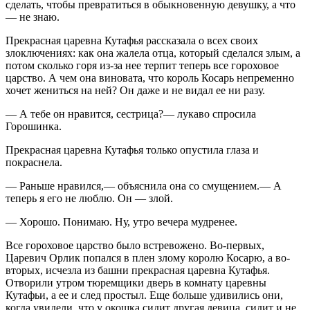
сделать, чтобы превратиться в обыкновенную девушку, а что
— не знаю.
Прекрасная царевна Кутафья рассказала о всех своих
злоключениях: как она жалела отца, который сделался злым, а
потом сколько горя из-за нее терпит теперь все гороховое
царство. А чем она виновата, что король Косарь непременно
хочет жениться на ней? Он даже и не видал ее ни разу.
— А тебе он нравится, сестрица?— лукаво спросила
Горошинка.
Прекрасная царевна Кутафья только опустила глаза и
покраснела.
— Раньше нравился,— объяснила она со смущением.— А
теперь я его не люблю. Он — злой.
— Хорошо. Понимаю. Ну, утро вечера мудренее.
Все гороховое царство было встревожено. Во-первых,
Царевич Орлик попался в плен злому королю Косарю, а во-
вторых, исчезла из башни прекрасная царевна Кутафья.
Отворили утром тюремщики дверь в комнату царевны
Кутафьи, а ее и след простыл. Еще больше удивились они,
когда увидели, что у окошка сидит другая девица, сидит и не