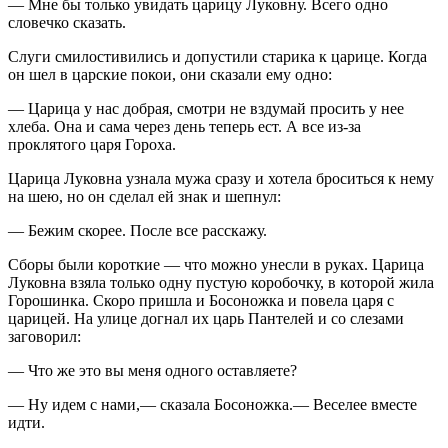
— Мне бы только увидать царицу Луковну. Всего одно
словечко сказать.
Слуги смилостивились и допустили старика к царице. Когда
он шел в царские покои, они сказали ему одно:
— Царица у нас добрая, смотри не вздумай просить у нее
хлеба. Она и сама через день теперь ест. А все из-за
проклятого царя Гороха.
Царица Луковна узнала мужа сразу и хотела броситься к нему
на шею, но он сделал ей знак и шепнул:
— Бежим скорее. После все расскажу.
Сборы были короткие — что можно унесли в руках. Царица
Луковна взяла только одну пустую коробочку, в которой жила
Горошинка. Скоро пришла и Босоножка и повела царя с
царицей. На улице догнал их царь Пантелей и со слезами
заговорил:
— Что же это вы меня одного оставляете?
— Ну идем с нами,— сказала Босоножка.— Веселее вместе
идти.