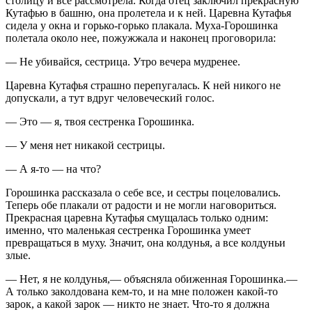
столицу и все рассмотрела. Когда отец заключил прекрасную
Кутафью в башню, она пролетела и к ней. Царевна Кутафья
сидела у окна и горько-горько плакала. Муха-Горошинка
полетала около нее, пожужжала и наконец проговорила:
— Не убивайся, сестрица. Утро вечера мудренее.
Царевна Кутафья страшно перепугалась. К ней никого не
допускали, а тут вдруг человеческий голос.
— Это — я, твоя сестренка Горошинка.
— У меня нет никакой сестрицы.
— А я-то — на что?
Горошинка рассказала о себе все, и сестры поцеловались.
Теперь обе плакали от радости и не могли наговориться.
Прекрасная царевна Кутафья смущалась только одним:
именно, что маленькая сестренка Горошинка умеет
превращаться в муху. Значит, она колдунья, а все колдуньи
злые.
— Нет, я не колдунья,— объясняла обиженная Горошинка.—
А только заколдована кем-то, и на мне положен какой-то
зарок, а какой зарок — никто не знает. Что-то я должна