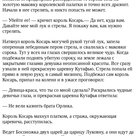
золотую маковку королевской палатки и точно всех дразнит.
Начали в нее стрелять, и никто попасть не может.
— Убейте ее! — кричит король Косарь.— Да нет, куда вам.
Давайте мне мой лук и стрелы. Я покажу вам, как нужно
стрелять.
Натянул король Косарь могучей рукой тугой лук, запела
оперенная лебединым пером стрела, и свалилась с маковки
сорока. Тут у всех на глазах свершилось великое чудо. Когда
подбежали поднять убитую сороку, на земле лежала с
закрытыми глазами девушка неописанной красоты. Все сразу
узнали в ней прекрасную царевну Кутафью. Стрела попала ей
прямо в левую руку, в самый мизинец. Подбежал сам король
Косарь, припал на колени и в ужасе проговорил:
— Девица-краса, что ты со мной сделала? Раскрылись чудные
девичьи глаза, и прекрасная царевна Кутафья ответила:
— Не вели казнить брата Орлика.
Король Косарь махнул платком, а стража, окружающая
царевича, расступилась.
Ведет Босоножка двух царей да царицу Луковну, а они идут да