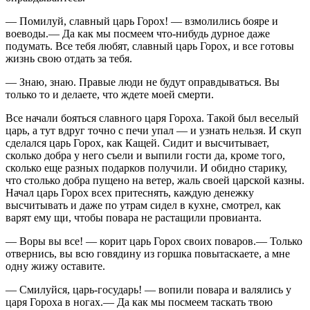
— Помилуй, славный царь Горох! — взмолились бояре и
воеводы.— Да как мы посмеем что-нибудь дурное даже
подумать. Все тебя любят, славный царь Горох, и все готовы
жизнь свою отдать за тебя.
— Знаю, знаю. Правые люди не будут оправдываться. Вы
только то и делаете, что ждете моей смерти.
Все начали бояться славного царя Гороха. Такой был веселый
царь, а тут вдруг точно с печи упал — и узнать нельзя. И скуп
сделался царь Горох, как Кащей. Сидит и высчитывает,
сколько добра у него съели и выпили гости да, кроме того,
сколько еще разных подарков получили. И обидно старику,
что столько добра пущено на ветер, жаль своей царской казны.
Начал царь Горох всех притеснять, каждую денежку
высчитывать и даже по утрам сидел в кухне, смотрел, как
варят ему щи, чтобы повара не растащили провианта.
— Воры вы все! — корит царь Горох своих поваров.— Только
отвернись, вы всю говядину из горшка повытаскаете, а мне
одну жижу оставите.
— Смилуйся, царь-государь! — вопили повара и валялись у
царя Гороха в ногах.— Да как мы посмеем таскать твою