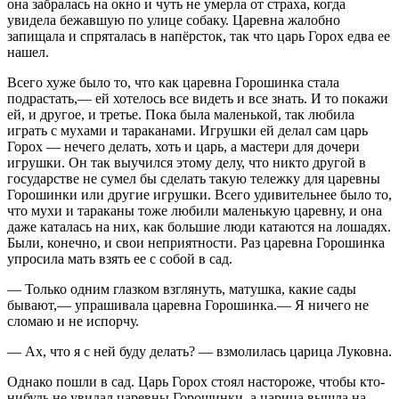
она забралась на окно и чуть не умерла от страха, когда
увидела бежавшую по улице собаку. Царевна жалобно
запищала и спряталась в напёрсток, так что царь Горох едва ее
нашел.
Всего хуже было то, что как царевна Горошинка стала
подрастать,— ей хотелось все видеть и все знать. И то покажи
ей, и другое, и третье. Пока была маленькой, так любила
играть с мухами и тараканами. Игрушки ей делал сам царь
Горох — нечего делать, хоть и царь, а мастери для дочери
игрушки. Он так выучился этому делу, что никто другой в
государстве не сумел бы сделать такую тележку для царевны
Горошинки или другие игрушки. Всего удивительнее было то,
что мухи и тараканы тоже любили маленькую царевну, и она
даже каталась на них, как большие люди катаются на лошадях.
Были, конечно, и свои неприятности. Раз царевна Горошинка
упросила мать взять ее с собой в сад.
— Только одним глазком взглянуть, матушка, какие сады
бывают,— упрашивала царевна Горошинка.— Я ничего не
сломаю и не испорчу.
— Ах, что я с ней буду делать? — взмолилась царица Луковна.
Однако пошли в сад. Царь Горох стоял настороже, чтобы кто-
нибудь не увидал царевны Горошинки, а царица вышла на