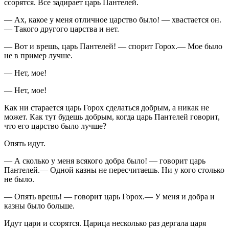
ссорятся. Все задирает царь Пантелей.
— Ах, какое у меня отличное царство было! — хвастается он.
— Такого другого царства и нет.
— Вот и врешь, царь Пантелей! — спорит Горох.— Мое было
не в пример лучше.
— Нет, мое!
— Нет, мое!
Как ни старается царь Горох сделаться добрым, а никак не
может. Как тут будешь добрым, когда царь Пантелей говорит,
что его царство было лучше?
Опять идут.
— А сколько у меня всякого добра было! — говорит царь
Пантелей.— Одной казны не пересчитаешь. Ни у кого столько
не было.
— Опять врешь! — говорит царь Горох.— У меня и добра и
казны было больше.
Идут цари и ссорятся. Царица несколько раз дергала царя