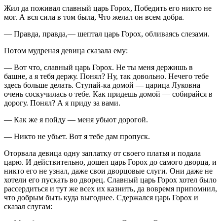
Жил да поживал славный царь Горох, Победить его никто не
мог. А вся сила в том была, Что желал он всем добра.
— Правда, правда,— шептал царь Горох, обливаясь слезами.
Потом мудреная девица сказала ему:
— Вот что, славный царь Горох. Не ты меня держишь в
башне, а я тебя держу. Понял? Ну, так довольно. Нечего тебе
здесь больше делать. Ступай-ка домой — царица Луковна
очень соскучилась о тебе. Как придешь домой — собирайся в
дорогу. Понял? А я приду за вами.
— Как же я пойду — меня убьют дорогой.
— Никто не убьет. Вот я тебе дам пропуск.
Оторвала девица одну заплатку от своего платья и подала
царю. И действительно, дошел царь Горох до самого дворца, и
никто его не узнал, даже свои дворцовые слуги. Они даже не
хотели его пускать во дворец. Славный царь Горох хотел было
рассердиться и тут же всех их казнить, да вовремя припомнил,
что добрым быть куда выгоднее. Сдержался царь Горох и
сказал слугам: