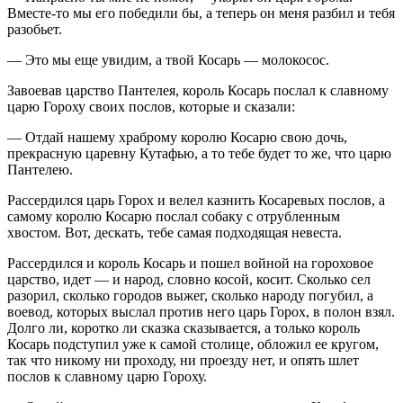
Вместе-то мы его победили бы, а теперь он меня разбил и тебя
разобьет.
— Это мы еще увидим, а твой Косарь — молокосос.
Завоевав царство Пантелея, король Косарь послал к славному
царю Гороху своих послов, которые и сказали:
— Отдай нашему храброму королю Косарю свою дочь,
прекрасную царевну Кутафью, а то тебе будет то же, что царю
Пантелею.
Рассердился царь Горох и велел казнить Косаревых послов, а
самому королю Косарю послал собаку с отрубленным
хвостом. Вот, дескать, тебе самая подходящая невеста.
Рассердился и король Косарь и пошел войной на гороховое
царство, идет — и народ, словно косой, косит. Сколько сел
разорил, сколько городов выжег, сколько народу погубил, а
воевод, которых выслал против него царь Горох, в полон взял.
Долго ли, коротко ли сказка сказывается, а только король
Косарь подступил уже к самой столице, обложил ее кругом,
так что никому ни проходу, ни проезду нет, и опять шлет
послов к славному царю Гороху.