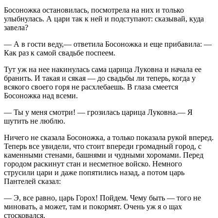
Босоножка остановилась, посмотрела на них и только
улыбнулась. А цари так к ней и подступают: сказывай, куда
завела?
— А в гости веду,— ответила Босоножка и еще прибавила: —
Как раз к самой свадьбе поспеем.
Тут уж на нее накинулась сама царица Луковна и начала ее
бранить. И такая и сякая — до свадьбы ли теперь, когда у
всякого своего горя не расхлебаешь. В глаза смеется
Босоножка над всеми.
— Ты у меня смотри! — грозилась царица Луковна.— Я
шутить не люблю.
Ничего не сказала Босоножка, а только показала рукой вперед.
Теперь все увидели, что стоит впереди громадный город, с
каменными стенами, башнями и чудными хоромами. Перед
городом раскинут стан и несметное войско. Немного
струсили цари и даже попятились назад, а потом царь
Пантелей сказал:
— Э, все равно, царь Горох! Пойдем. Чему быть — того не
миновать, а может, там и покормят. Очень уж я о щах
стосковался.