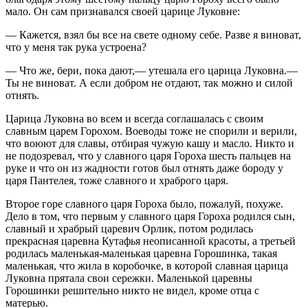
мало. Он сам признавался своей царице Луковне:
— Кажется, взял бы все на свете одному себе. Разве я виноват,
что у меня так рука устроена?
— Что же, бери, пока дают,— утешала его царица Луковна.—
Ты не виноват. А если добром не отдают, так можно и силой
отнять.
Царица Луковна во всем и всегда соглашалась с своим
славным царем Горохом. Воеводы тоже не спорили и верили,
что воюют для славы, отбирая чужую кашу и масло. Никто и
не подозревал, что у славного царя Гороха шесть пальцев на
руке и что он из жадности готов был отнять даже бороду у
царя Пантелея, тоже славного и храброго царя.
Второе горе славного царя Гороха было, пожалуй, похуже.
Дело в том, что первым у славного царя Гороха родился сын,
славный и храбрый царевич Орлик, потом родилась
прекрасная царевна Кутафья неописанной красоты, а третьей
родилась маленькая-маленькая царевна Горошинка, такая
маленькая, что жила в коробочке, в которой славная царица
Луковна прятала свои сережки. Маленькой царевны
Горошинки решительно никто не видел, кроме отца с
матерью.