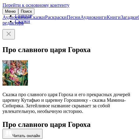
Перейти к основному контенту
Меню
Поиск
Главная
Аудиосказки
Сказки
Раскраски
Песни
Аудиокниги
Книги
Загадки
Сказки
редактора
Про славного царя Гороха
Сказка про славного царя Гороха и его прекрасных дочерей
царевну Кутафью и царевну Горошинку - сказка Мамина-
Сибиряка. Затейливое название скрывает за собой
увлекательную, необычную историю.
Про славного царя Гороха
Читать онлайн