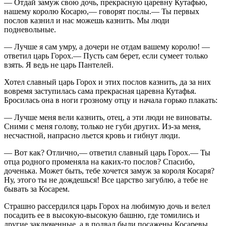
— Отдай замуж свою дочь, прекрасную царевну Кутафью,
нашему королю Косарю,— говорят послы.— Ты первых
послов казнил и нас можешь казнить. Мы люди
подневольные.
— Лучше я сам умру, а дочери не отдам вашему королю! —
ответил царь Горох.— Пусть сам берет, если сумеет только
взять. Я ведь не царь Пантелей.
Хотел славный царь Горох и этих послов казнить, да за них
вовремя заступилась сама прекрасная царевна Кутафья.
Бросилась она в ноги грозному отцу и начала горько плакать:
— Лучше меня вели казнить, отец, а эти люди не виноваты.
Сними с меня голову, только не губи других. Из-за меня,
несчастной, напрасно льется кровь и гибнут люди.
— Вот как? Отлично,— ответил славный царь Горох.— Ты
отца родного променяла на каких-то послов? Спасибо,
доченька. Может быть, тебе хочется замуж за короля Косаря?
Ну, этого ты не дождешься! Все царство загублю, а тебе не
бывать за Косарем.
Страшно рассердился царь Горох на любимую дочь и велел
посадить ее в высокую-высокую башню, где томились и
другие заключенные, а в подвал были посажены Косаревы