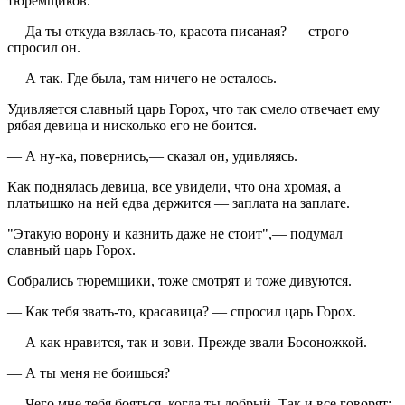
тюремщиков.
— Да ты откуда взялась-то, красота писаная? — строго
спросил он.
— А так. Где была, там ничего не осталось.
Удивляется славный царь Горох, что так смело отвечает ему
рябая девица и нисколько его не боится.
— А ну-ка, повернись,— сказал он, удивляясь.
Как поднялась девица, все увидели, что она хромая, а
платьишко на ней едва держится — заплата на заплате.
"Этакую ворону и казнить даже не стоит",— подумал
славный царь Горох.
Собрались тюремщики, тоже смотрят и тоже дивуются.
— Как тебя звать-то, красавица? — спросил царь Горох.
— А как нравится, так и зови. Прежде звали Босоножкой.
— А ты меня не боишься?
— Чего мне тебя бояться, когда ты добрый. Так и все говорят: