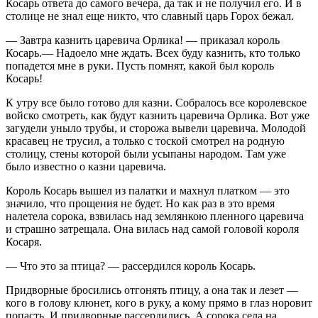
Косарь ответа до самого вечера, да так и не получил его. И в
столице не знал еще никто, что славный царь Горох бежал.
— Завтра казнить царевича Орлика! — приказал король
Косарь.— Надоело мне ждать. Всех буду казнить, кто только
попадется мне в руки. Пусть помнят, какой был король
Косарь!
К утру все было готово для казни. Собралось все королевское
войско смотреть, как будут казнить царевича Орлика. Вот уже
загудели уныло трубы, и сторожа вывели царевича. Молодой
красавец не трусил, а только с тоской смотрел на родную
столицу, стены которой были усыпаны народом. Там уже
было известно о казни царевича.
Король Косарь вышел из палатки и махнул платком — это
значило, что прощения не будет. Но как раз в это время
налетела сорока, взвилась над землянкою пленного царевича
и страшно затрещала. Она вилась над самой головой короля
Косаря.
— Что это за птица? — рассердился король Косарь.
Придворные бросились отгонять птицу, а она так и лезет —
кого в голову клюнет, кого в руку, а кому прямо в глаз норовит
попасть. И придворные рассердились. А сорока села на