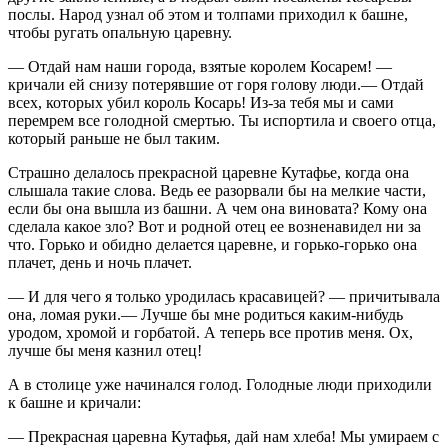
послы. Народ узнал об этом и толпами приходил к башне,
чтобы ругать опальную царевну.
— Отдай нам наши города, взятые королем Косарем! —
кричали ей снизу потерявшие от горя голову люди.— Отдай
всех, которых убил король Косарь! Из-за тебя мы и сами
перемрем все голодной смертью. Ты испортила и своего отца,
который раньше не был таким.
Страшно делалось прекрасной царевне Кутафье, когда она
слышала такие слова. Ведь ее разорвали бы на мелкие части,
если бы она вышла из башни. А чем она виновата? Кому она
сделала какое зло? Вот и родной отец ее возненавидел ни за
что. Горько и обидно делается царевне, и горько-горько она
плачет, день и ночь плачет.
— И для чего я только уродилась красавицей? — причитывала
она, ломая руки.— Лучше бы мне родиться каким-нибудь
уродом, хромой и горбатой. А теперь все против меня. Ох,
лучше бы меня казнил отец!
А в столице уже начинался голод. Голодные люди приходили
к башне и кричали:
— Прекрасная царевна Кутафья, дай нам хлеба! Мы умираем с