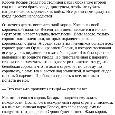
Король Косарь стоял под столицей царя Гороха уже второй
год и не хотел брать город приступом, чтобы не губить
напрасно своих королевских войск. Все равно сами сдадутся,
когда "досыта наголодаются".
От нечего делать веселится злой король Косарь в своей
королевской палатке. Веселится и днем, веселится и ночью.
Горят огни, играет музыка, поют песни. Всем весело, только
горюют одни пленники, которых охраняет крепкая
королевская стража. А среди всех этих пленников больше всех
горюет царевич Орлик, красавец Орлик, о котором тосковали
все девушки, видавшие его хотя бы издали. Это был орленок,
выпавший из родного гнезда. Но приставленная к царевичу
стража стала замечать, что каждое утро прилетает откуда-то
белобокая сорока и что-то долго стрекочет по-своему, по-
сорочьему, а сама так и вьется над землянкой, в которой сидел
пленный царевич. Пробовали стрелять в нее, но никто
попасть не мог.
— Это какая-то проклятая птица! — решили все.
Как ни веселился король Косарь, а надоело ему ждать
покорности. Послал он в осажденный город стрелу с письмом,
а в письме написал царю Гороху, что если города ему не
сдадут, то завтра царевич Орлик будет казнен. Ждал король