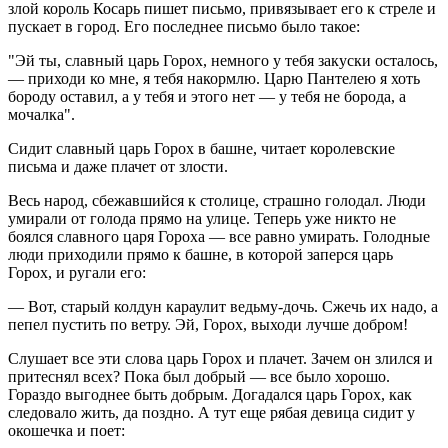
злой король Косарь пишет письмо, привязывает его к стреле и
пускает в город. Его последнее письмо было такое:
"Эй ты, славный царь Горох, немного у тебя закуски осталось,
— приходи ко мне, я тебя накормлю. Царю Пантелею я хоть
бороду оставил, а у тебя и этого нет — у тебя не борода, а
мочалка".
Сидит славный царь Горох в башне, читает королевские
письма и даже плачет от злости.
Весь народ, сбежавшийся к столице, страшно голодал. Люди
умирали от голода прямо на улице. Теперь уже никто не
боялся славного царя Гороха — все равно умирать. Голодные
люди приходили прямо к башне, в которой заперся царь
Горох, и ругали его:
— Вот, старый колдун караулит ведьму-дочь. Сжечь их надо, а
пепел пустить по ветру. Эй, Горох, выходи лучше добром!
Слушает все эти слова царь Горох и плачет. Зачем он злился и
притеснял всех? Пока был добрый — все было хорошо.
Гораздо выгоднее быть добрым. Догадался царь Горох, как
следовало жить, да поздно. А тут еще рябая девица сидит у
окошечка и поет: