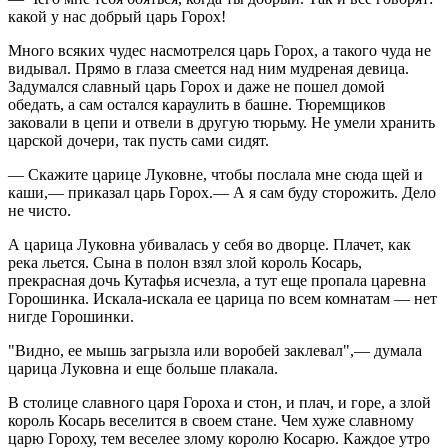
какой у нас добрый царь Горох!
Много всяких чудес насмотрелся царь Горох, а такого чуда не
видывал. Прямо в глаза смеется над ним мудреная девица.
Задумался славный царь Горох и даже не пошел домой
обедать, а сам остался караулить в башне. Тюремщиков
заковали в цепи и отвели в другую тюрьму. Не умели хранить
царской дочери, так пусть сами сидят.
— Скажите царице Луковне, чтобы послала мне сюда щей и
каши,— приказал царь Горох.— А я сам буду сторожить. Дело
не чисто.
А царица Луковна убивалась у себя во дворце. Плачет, как
река льется. Сына в полон взял злой король Косарь,
прекрасная дочь Кутафья исчезла, а тут еще пропала царевна
Горошинка. Искала-искала ее царица по всем комнатам — нет
нигде Горошинки.
"Видно, ее мышь загрызла или воробей заклевал",— думала
царица Луковна и еще больше плакала.
В столице славного царя Гороха и стон, и плач, и горе, а злой
король Косарь веселится в своем стане. Чем хуже славному
царю Гороху, тем веселее злому королю Косарю. Каждое утро