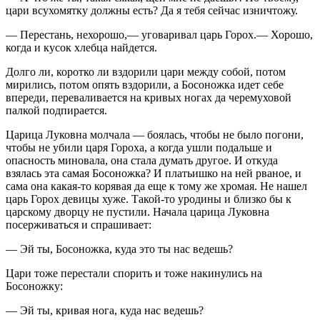
цари всухомятку должны есть? Да я тебя сейчас изничтожу.
— Перестань, нехорошо,— уговаривал царь Горох.— Хорошо,
когда и кусок хлебца найдется.
Долго ли, коротко ли вздорили цари между собой, потом
мирились, потом опять вздорили, а Босоножка идет себе
впереди, переваливается на кривых ногах да черемуховой
палкой подпирается.
Царица Луковна молчала — боялась, чтобы не было погони,
чтобы не убили царя Гороха, а когда ушли подальше и
опасность миновала, она стала думать другое. И откуда
взялась эта самая Босоножка? И платьишко на ней рваное, и
сама она какая-то корявая да еще к тому же хромая. Не нашел
царь Горох девицы хуже. Такой-то уродины и близко бы к
царскому дворцу не пустили. Начала царица Луковна
посерживаться и спрашивает:
— Эй ты, Босоножка, куда это ты нас ведешь?
Цари тоже перестали спорить и тоже накинулись на
Босоножку:
— Эй ты, кривая нога, куда нас ведешь?