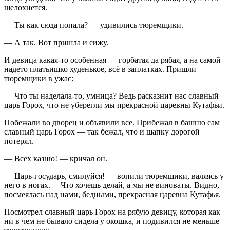
шелохнется.
— Ты как сюда попала? — удивились тюремщики.
— А так. Вот пришла и сижу.
И девица какая-то особенная — горбатая да рябая, а на самой
надето платьишко худенькое, всё в заплатках. Пришли
тюремщики в ужас:
— Что ты наделала-то, умница? Ведь расказнит нас славный
царь Горох, что не уберегли мы прекрасной царевны Кутафьи.
Побежали во дворец и объявили все. Прибежал в башню сам
славный царь Горох — так бежал, что и шапку дорогой
потерял.
— Всех казню! — кричал он.
— Царь-государь, смилуйся! — вопили тюремщики, валяясь у
него в ногах.— Что хочешь делай, а мы не виноваты. Видно,
посмеялась над нами, бедными, прекрасная царевна Кутафья.
Посмотрел славный царь Горох на рябую девицу, которая как
ни в чем не бывало сидела у окошка, и подивился не меньше