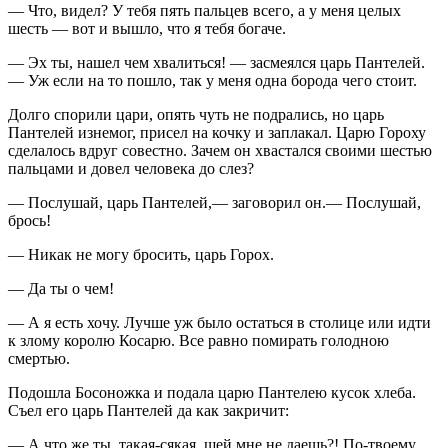
— Что, видел? У тебя пять пальцев всего, а у меня целых
шесть — вот и вышло, что я тебя богаче.
— Эх ты, нашел чем хвалиться! — засмеялся царь Пантелей.
— Уж если на то пошло, так у меня одна борода чего стоит.
Долго спорили цари, опять чуть не подрались, но царь
Пантелей изнемог, присел на кочку и заплакал. Царю Гороху
сделалось вдруг совестно. Зачем он хвастался своими шестью
пальцами и довел человека до слез?
— Послушай, царь Пантелей,— заговорил он.— Послушай,
брось!
— Никак не могу бросить, царь Горох.
— Да ты о чем!
— А я есть хочу. Лучше уж было остаться в столице или идти
к злому королю Косарю. Все равно помирать голодною
смертью.
Подошла Босоножка и подала царю Пантелею кусок хлеба.
Съел его царь Пантелей да как закричит:
— А что же ты, такая-сякая, щей мне не даешь?! По-твоему,