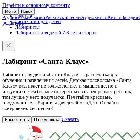
Перейти к основному контенту
Меню
Поиск
Главная
Аудиосказки
Сказки
Раскраски
Песни
Аудиокниги
Книги
Загадки
Распечатки для детей
редактора
Лабиринты
Лабиринты для детей 7-8 лет и старше
Лабиринт «Санта-Клаус»
Лабиринт для детей «Санта-Клаус» — распечатка для
обучения и развлечения детей. Детская головоломка «Санта-
Клаус» развивает не только логику и мышление, но и
интуицию. Чем больше интересных задачек решает ребенок,
тем лучше у него получается. Печатайте красивые,
продуманные лабиринты для детей от «Дети Онлайн»
совершенно бесплатно!
Скачать
Распечатать
На пол-листа