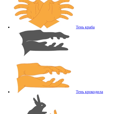
Тень краба
Тень крокодила