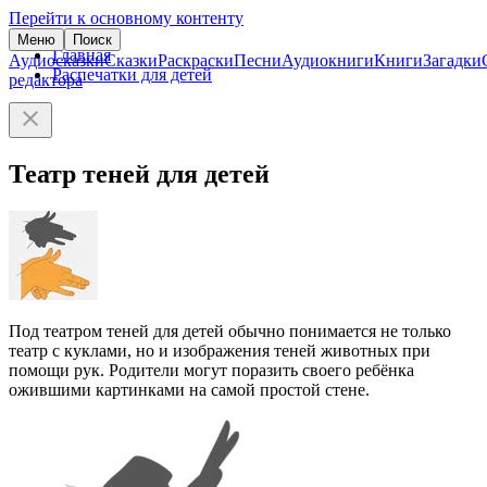
Перейти к основному контенту
Меню
Поиск
Главная
Аудиосказки
Сказки
Раскраски
Песни
Аудиокниги
Книги
Загадки
Распечатки для детей
редактора
Театр теней для детей
Под театром теней для детей обычно понимается не только
театр с куклами, но и изображения теней животных при
помощи рук. Родители могут поразить своего ребёнка
ожившими картинками на самой простой стене.