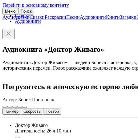
Перейти к основному контенту
Меню
Поиск
Главная
Аудиосказки
Сказки
Раскраски
Песни
Аудиокниги
Книги
Загадки
Аудиокниги
Аудиокнига «Доктор Живаго»
Аудиокнига «Доктор Живаго» — шедевр Бориса Пастернака, удо
исторических перемен. Голос рассказчика оживляет каждую ст
Погрузитесь в эпическую историю любв
Автор: Борис Пастернак
Таймер
Скорость
Повтор
Доктор Живаго
Длительность: 26 ч 10 мин