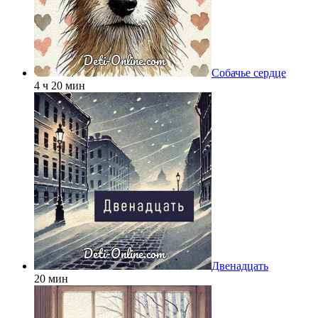
Собачье сердце
4 ч 20 мин
Двенадцать
20 мин