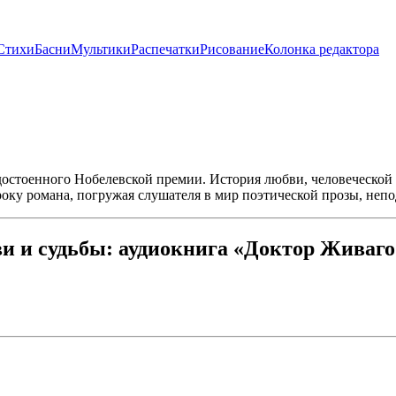
Стихи
Басни
Мультики
Распечатки
Рисование
Колонка редактора
стоенного Нобелевской премии. История любви, человеческой с
року романа, погружая слушателя в мир поэтической прозы, неп
и и судьбы: аудиокнига «Доктор Живаго