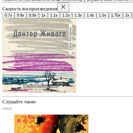
Скорость воспроизведения
0.7x
0.8x
0.9x
1x
1.1x
1.2x
1.3x
1.4x
1.5x
1.75x
2x
Слушайте также