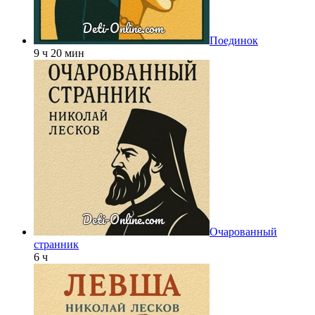
Поединок
9 ч 20 мин
Очарованный
странник
6 ч