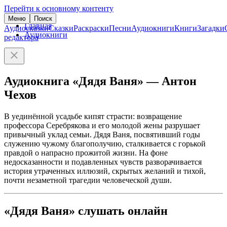
Перейти к основному контенту
Меню
Поиск
Главная
Аудиосказки
Сказки
Раскраски
Песни
Аудиокниги
Книги
Загадки
Аудиокниги
редактора
Аудиокнига «Дядя Ваня» — Антон
Чехов
В уединённой усадьбе кипят страсти: возвращение
профессора Серебрякова и его молодой жены разрушает
привычный уклад семьи. Дядя Ваня, посвятивший годы
служению чужому благополучию, сталкивается с горькой
правдой о напрасно прожитой жизни. На фоне
недосказанности и подавленных чувств разворачивается
история утраченных иллюзий, скрытых желаний и тихой,
почти незаметной трагедии человеческой души.
«Дядя Ваня» слушать онлайн