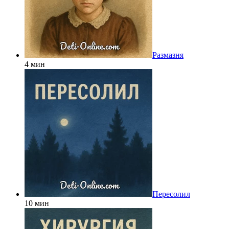
Размазня
4 мин
Пересолил
10 мин