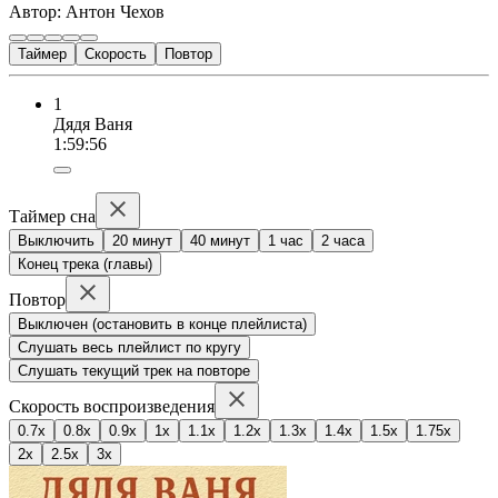
Автор: Антон Чехов
Таймер
Скорость
Повтор
1
Дядя Ваня
1:59:56
Таймер сна
Выключить
20 минут
40 минут
1 час
2 часа
Конец трека (главы)
Повтор
Выключен (остановить в конце плейлиста)
Слушать весь плейлист по кругу
Слушать текущий трек на повторе
Скорость воспроизведения
0.7x
0.8x
0.9x
1x
1.1x
1.2x
1.3x
1.4x
1.5x
1.75x
2x
2.5x
3x