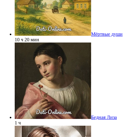
Мёртвые души
10 ч 20 мин
Бедная Лиза
1 ч