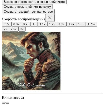
Выключен (остановить в конце плейлиста)
Слушать весь плейлист по кругу
Слушать текущий трек на повторе
Скорость воспроизведения
0.7x
0.8x
0.9x
1x
1.1x
1.2x
1.3x
1.4x
1.5x
1.75x
2x
2.5x
3x
Книги автора