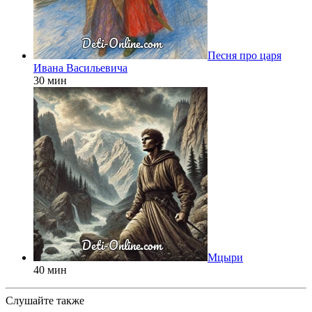
Песня про царя
Ивана Васильевича
30 мин
Мцыри
40 мин
Слушайте также