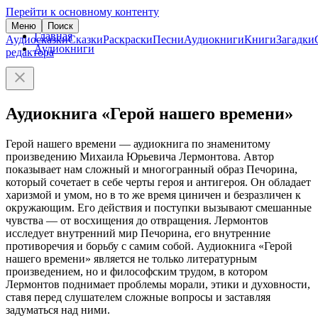
Перейти к основному контенту
Меню
Поиск
Главная
Аудиосказки
Сказки
Раскраски
Песни
Аудиокниги
Книги
Загадки
Аудиокниги
редактора
Аудиокнига «Герой нашего времени»
Герой нашего времени — аудиокнига по знаменитому
произведению Михаила Юрьевича Лермонтова. Автор
показывает нам сложный и многогранный образ Печорина,
который сочетает в себе черты героя и антигероя. Он обладает
харизмой и умом, но в то же время циничен и безразличен к
окружающим. Его действия и поступки вызывают смешанные
чувства — от восхищения до отвращения. Лермонтов
исследует внутренний мир Печорина, его внутренние
противоречия и борьбу с самим собой. Аудиокнига «Герой
нашего времени» является не только литературным
произведением, но и философским трудом, в котором
Лермонтов поднимает проблемы морали, этики и духовности,
ставя перед слушателем сложные вопросы и заставляя
задуматься над ними.