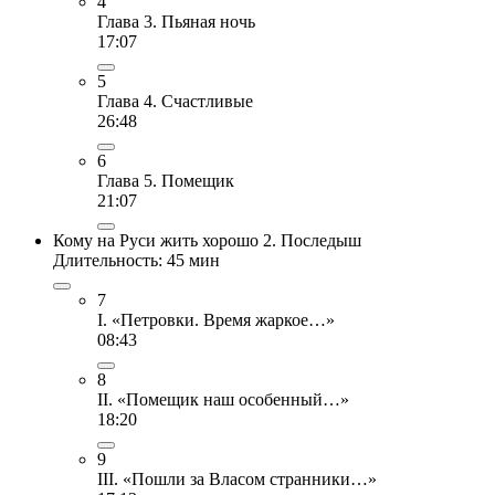
4
Глава 3. Пьяная ночь
17:07
5
Глава 4. Счастливые
26:48
6
Глава 5. Помещик
21:07
Кому на Руси жить хорошо 2. Последыш
Длительность: 45 мин
7
I. «Петровки. Время жаркое…»
08:43
8
II. «Помещик наш особенный…»
18:20
9
III. «Пошли за Власом странники…»