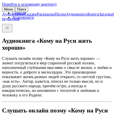
Перейти к основному контенту
Меню
Поиск
Главная
Аудиосказки
Сказки
Раскраски
Песни
Аудиокниги
Книги
Загадки
Аудиокниги
редактора
Аудиокнига «Кому на Руси жить
хорошо»
Слушать онлайн поэму «Кому на Руси жить хорошо» —
значит погрузиться в мир старинной русской поэзии,
наполненный глубокими мыслями о смысле жизни, о любви и
верности, о доброте и милосердии. Это произведение
показывает жизнь разных людей открыто, со светлой грустью,
«как есть». Автор, кажется, описал не только мысли, но и
душу русского народа, причём остро, а иногда и
юмористически, но неизменно с теплотой и любовью к
человеку и его Родине.
Слушать онлайн поэму «Кому на Руси