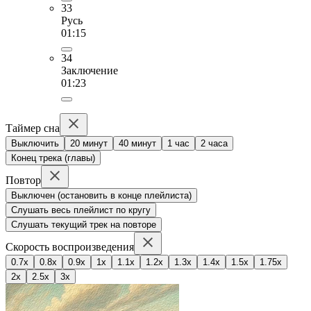
33
Русь
01:15
34
Заключение
01:23
Таймер сна
Выключить
20 минут
40 минут
1 час
2 часа
Конец трека (главы)
Повтор
Выключен (остановить в конце плейлиста)
Слушать весь плейлист по кругу
Слушать текущий трек на повторе
Скорость воспроизведения
0.7x
0.8x
0.9x
1x
1.1x
1.2x
1.3x
1.4x
1.5x
1.75x
2x
2.5x
3x