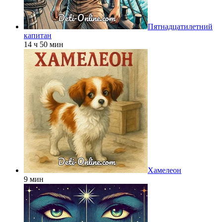
Пятнадцатилетний
капитан
14 ч 50 мин
Хамелеон
9 мин