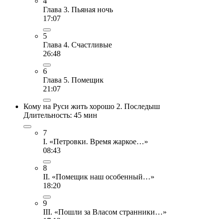
4
Глава 3. Пьяная ночь
17:07
5
Глава 4. Счастливые
26:48
6
Глава 5. Помещик
21:07
Кому на Руси жить хорошо 2. Последыш
Длительность: 45 мин
7
I. «Петровки. Время жаркое…»
08:43
8
II. «Помещик наш особенный…»
18:20
9
III. «Пошли за Власом странники…»