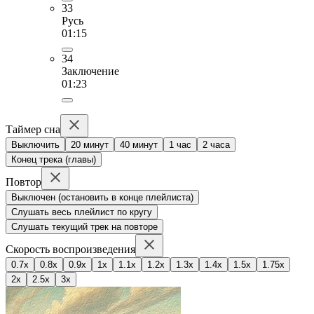
33
Русь
01:15
34
Заключение
01:23
Таймер сна
Выключить
20 минут
40 минут
1 час
2 часа
Конец трека (главы)
Повтор
Выключен (остановить в конце плейлиста)
Слушать весь плейлист по кругу
Слушать текущий трек на повторе
Скорость воспроизведения
0.7x
0.8x
0.9x
1x
1.1x
1.2x
1.3x
1.4x
1.5x
1.75x
2x
2.5x
3x