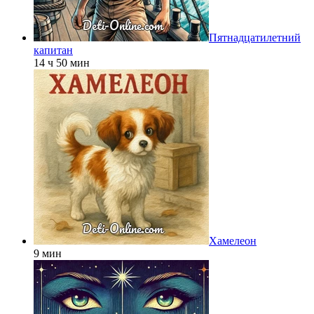
Пятнадцатилетний
капитан
14 ч 50 мин
Хамелеон
9 мин