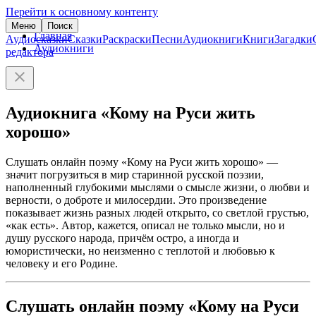
Перейти к основному контенту
Меню
Поиск
Главная
Аудиосказки
Сказки
Раскраски
Песни
Аудиокниги
Книги
Загадки
Аудиокниги
редактора
Аудиокнига «Кому на Руси жить
хорошо»
Слушать онлайн поэму «Кому на Руси жить хорошо» —
значит погрузиться в мир старинной русской поэзии,
наполненный глубокими мыслями о смысле жизни, о любви и
верности, о доброте и милосердии. Это произведение
показывает жизнь разных людей открыто, со светлой грустью,
«как есть». Автор, кажется, описал не только мысли, но и
душу русского народа, причём остро, а иногда и
юмористически, но неизменно с теплотой и любовью к
человеку и его Родине.
Слушать онлайн поэму «Кому на Руси