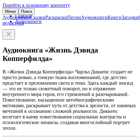
Перейти к основному контенту
Меню
Поиск
Главная
Аудиосказки
Сказки
Раскраски
Песни
Аудиокниги
Книги
Загадки
Аудиокниги
редактора
Аудиокнига «Жизнь Дэвида
Копперфилда»
В «Жизни Дэвида Копперфилда» Чарльз Диккенс создает не
просто роман, а тонкую ткань воспоминаний, где детство
предстает в преломлении света и тени. Здесь каждый эпизод
— это не только сюжетный поворот, но и отражение
внутреннего мира героя, его стремлений и разочарований.
Повествование, насыщенное автобиографическими
мотивами, раскрывает путь от детства к зрелости, от наивных
мечтаний к осознанию сложной реальности. Диккенс
вплетает в канву повествования социальные контрасты и
психологические нюансы, создавая многослойный портрет
эпохи.