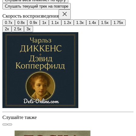
Слушать текущий трек на повторе
Скорость воспроизведения
0.7x
0.8x
0.9x
1x
1.1x
1.2x
1.3x
1.4x
1.5x
1.75x
2x
2.5x
3x
Слушайте также