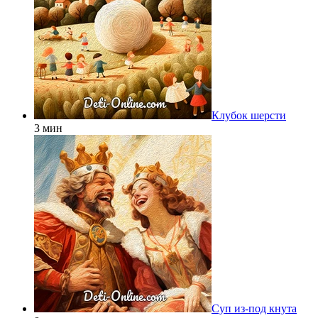
Клубок шерсти
3 мин
Суп из-под кнута