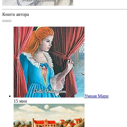
Книги автора
Умная Мари
15 мин