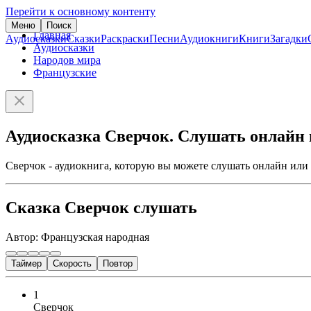
Перейти к основному контенту
Меню
Поиск
Главная
Аудиосказки
Сказки
Раскраски
Песни
Аудиокниги
Книги
Загадки
Аудиосказки
Народов мира
Французские
Аудиосказка Сверчок. Слушать онлайн 
Сверчок - аудиокнига, которую вы можете слушать онлайн или 
Сказка Сверчок слушать
Автор: Французская народная
Таймер
Скорость
Повтор
1
Сверчок