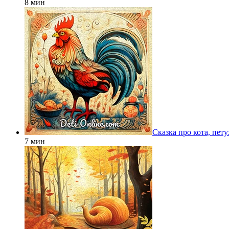
8 мин
Сказка про кота, пету
7 мин