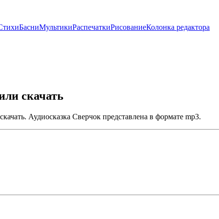
Стихи
Басни
Мультики
Распечатки
Рисование
Колонка редактора
или скачать
скачать. Аудиосказка Сверчок представлена в формате mp3.