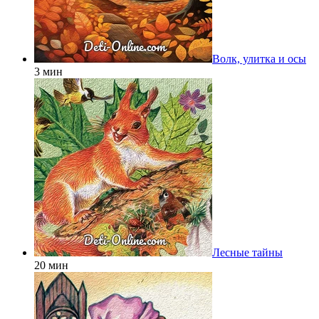
Волк, улитка и осы
3 мин
Лесные тайны
20 мин