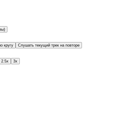
вы)
о кругу
Слушать текущий трек на повторе
2.5x
3x