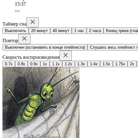
15:37
Таймер сна
Выключить
20 минут
40 минут
1 час
2 часа
Конец трека (гла
Повтор
Выключен (остановить в конце плейлиста)
Слушать весь плейлист п
Скорость воспроизведения
0.7x
0.8x
0.9x
1x
1.1x
1.2x
1.3x
1.4x
1.5x
1.75x
2x