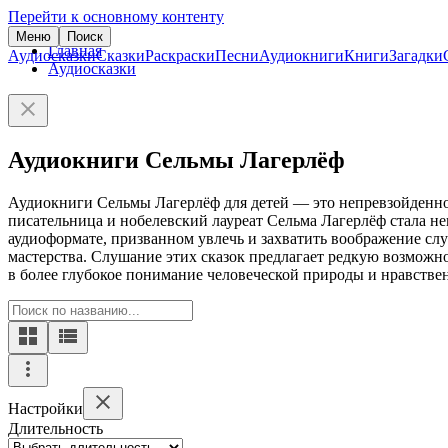
Перейти к основному контенту
Меню
Поиск
Главная
Аудиосказки
Сказки
Раскраски
Песни
Аудиокниги
Книги
Загадки
Аудиосказки
Аудиокниги Сельмы Лагерлёф
Аудиокниги Сельмы Лагерлёф для детей — это непревзойденное 
писательница и нобелевский лауреат Сельма Лагерлёф стала н
аудиоформате, призванном увлечь и захватить воображение с
мастерства. Слушание этих сказок предлагает редкую возможно
в более глубокое понимание человеческой природы и нравстве
Настройки
Длительность