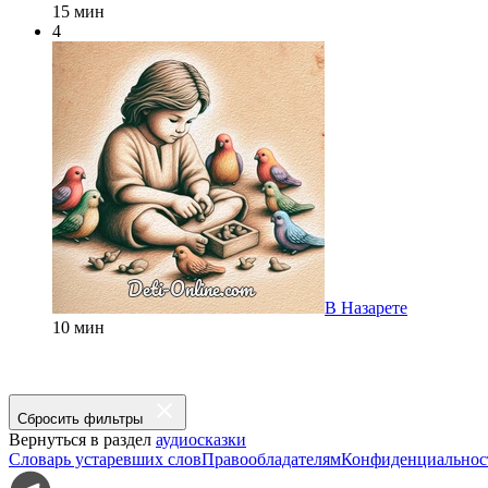
15 мин
4
В Назарете
10 мин
Сбросить фильтры
Вернуться в раздел
аудиосказки
Словарь устаревших слов
Правообладателям
Конфиденциальнос