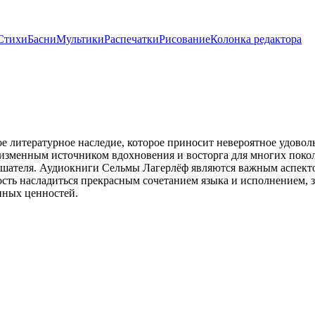
Стихи
Басни
Мультики
Распечатки
Рисование
Колонка редактора
литературное наследие, которое приносит невероятное удовольс
еизменным источником вдохновения и восторга для многих покол
лушателя. Аудиокниги Сельмы Лагерлёф являются важным аспект
сть насладиться прекрасным сочетанием языка и исполнением, з
нных ценностей.