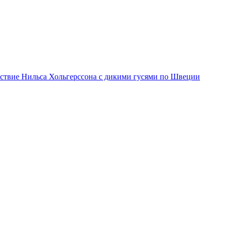
ствие Нильса Хольгерссона с дикими гусями по Швеции