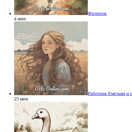
Филипок
4 мин
Работник Емельян и 
25 мин