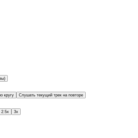
вы)
о кругу
Слушать текущий трек на повторе
2.5x
3x