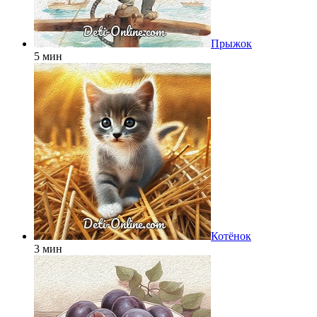
Прыжок
5 мин
Котёнок
3 мин