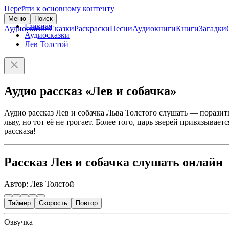
Перейти к основному контенту
Меню
Поиск
Главная
Аудиосказки
Сказки
Раскраски
Песни
Аудиокниги
Книги
Загадки
Аудиосказки
Лев Толстой
Аудио рассказ «Лев и собачка»
Аудио рассказ Лев и собачка Льва Толстого слушать — порази
льву, но тот её не трогает. Более того, царь зверей привязывае
рассказа!
Рассказ Лев и собачка слушать онлайн
Автор: Лев Толстой
Таймер
Скорость
Повтор
Озвучка