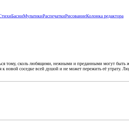
Стихи
Басни
Мультики
Распечатки
Рисование
Колонка редактора
ться тому, сколь любящими, нежными и преданными могут быть ж
тся к новой соседке всей душой и не может пережить её утрату. Л