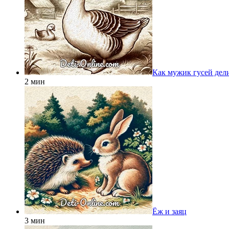
Как мужик гусей дел
2 мин
Ёж и заяц
3 мин