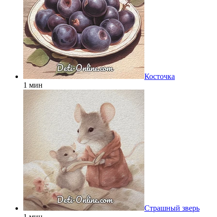
Косточка
1 мин
Страшный зверь
1 мин