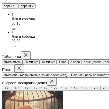
версия 1
версия 2
1
Лев и собачка
03:15
1
Лев и собачка
03:08
Таймер сна
Выключить
20 минут
40 минут
1 час
2 часа
Конец трека (гла
Повтор
Выключен (остановить в конце плейлиста)
Слушать весь плейлист п
Скорость воспроизведения
0.7x
0.8x
0.9x
1x
1.1x
1.2x
1.3x
1.4x
1.5x
1.75x
2x