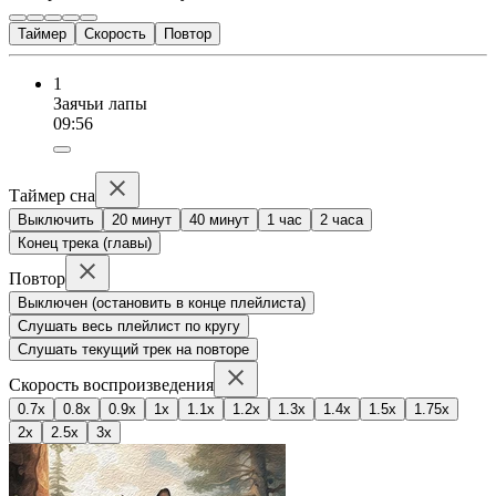
Таймер
Скорость
Повтор
1
Заячьи лапы
09:56
Таймер сна
Выключить
20 минут
40 минут
1 час
2 часа
Конец трека (главы)
Повтор
Выключен (остановить в конце плейлиста)
Слушать весь плейлист по кругу
Слушать текущий трек на повторе
Скорость воспроизведения
0.7x
0.8x
0.9x
1x
1.1x
1.2x
1.3x
1.4x
1.5x
1.75x
2x
2.5x
3x