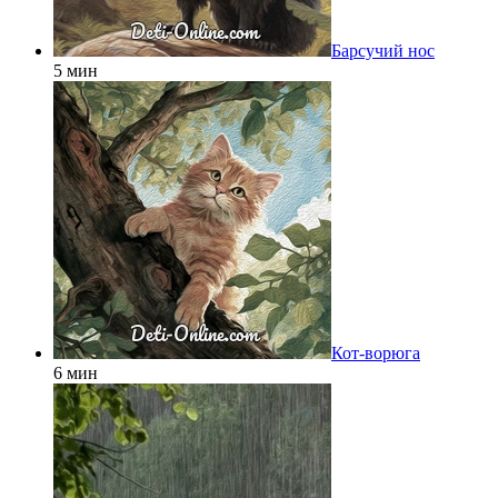
Барсучий нос
5 мин
Кот-ворюга
6 мин