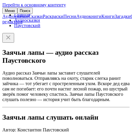
Перейти к основному контенту
Меню
Поиск
Главная
Аудиосказки
Сказки
Раскраски
Песни
Аудиокниги
Книги
Загадки
Аудиосказки
редактора
Паустовский
Заячьи лапы — аудио рассказ
Паустовского
Аудио рассказ Заячьи лапы заставит слушателей
поволноваться. Отправляясь на охоту, старик слегка ранит
зайчика — тот убегает с простреленным ухом. Вскоре дед едва
сам не погибает: его почти настиг лесной пожар, но шустрый
зверёк помог человеку спастись. Заячьи лапы Паустовского
слушать полезно — история учит быть благодарным.
Заячьи лапы слушать онлайн
Автор: Константин Паустовский