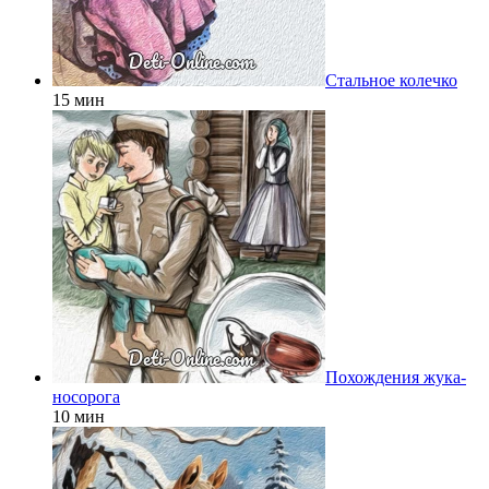
Стальное колечко
15 мин
Похождения жука-
носорога
10 мин