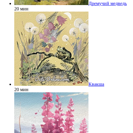
Дремучий медведь
20 мин
Квакша
20 мин