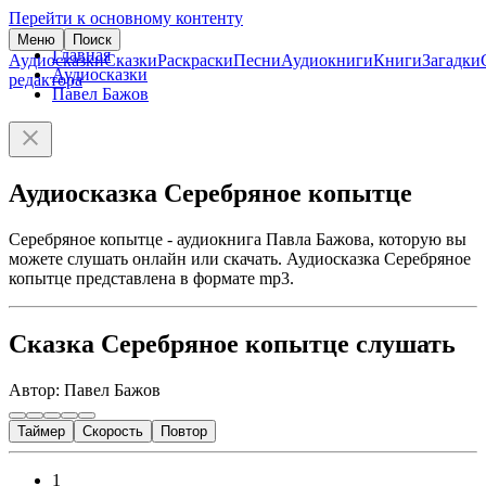
Перейти к основному контенту
Меню
Поиск
Главная
Аудиосказки
Сказки
Раскраски
Песни
Аудиокниги
Книги
Загадки
Аудиосказки
редактора
Павел Бажов
Аудиосказка Серебряное копытце
Серебряное копытце - аудиокнига Павла Бажова, которую вы
можете слушать онлайн или скачать. Аудиосказка Серебряное
копытце представлена в формате mp3.
Сказка Серебряное копытце слушать
Автор: Павел Бажов
Таймер
Скорость
Повтор
1