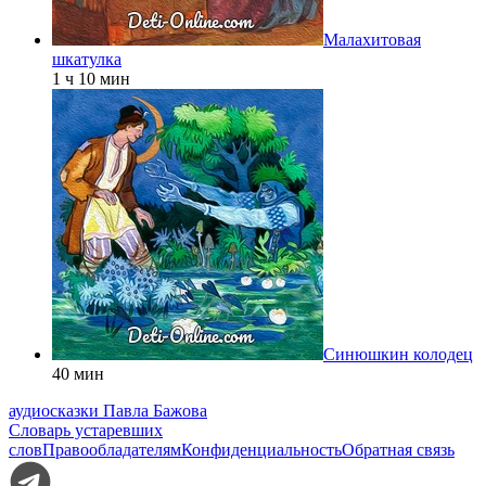
Малахитовая
шкатулка
1 ч 10 мин
Синюшкин колодец
40 мин
аудиосказки Павла Бажова
Словарь устаревших
слов
Правообладателям
Конфиденциальность
Обратная связь