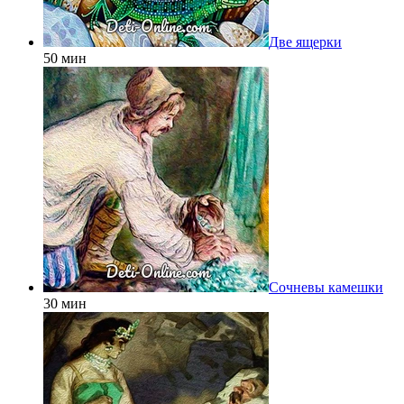
Две ящерки
50 мин
Сочневы камешки
30 мин