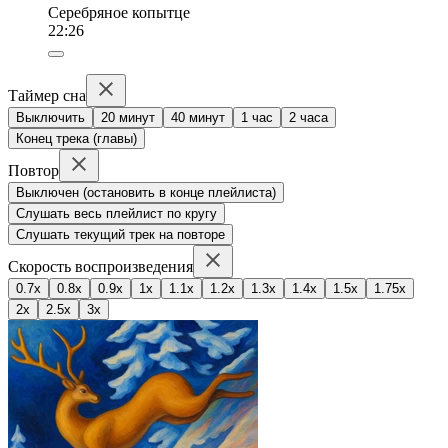
Серебряное копытце
22:26
Таймер сна
Выключить
20 минут
40 минут
1 час
2 часа
Конец трека (главы)
Повтор
Выключен (остановить в конце плейлиста)
Слушать весь плейлист по кругу
Слушать текущий трек на повторе
Скорость воспроизведения
0.7x
0.8x
0.9x
1x
1.1x
1.2x
1.3x
1.4x
1.5x
1.75x
2x
2.5x
3x