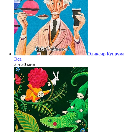
Эликсир Купрума
Эса
2 ч 20 мин