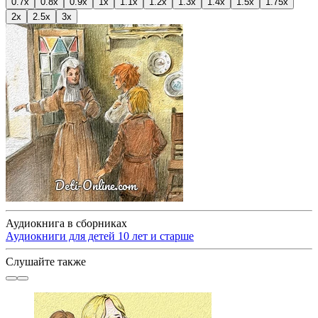
0.7x
0.8x
0.9x
1x
1.1x
1.2x
1.3x
1.4x
1.5x
1.75x
2x
2.5x
3x
Аудиокнига в сборниках
Аудиокниги для детей 10 лет и старше
Слушайте также