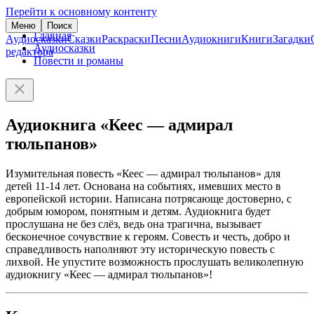
Перейти к основному контенту
Меню
Поиск
Главная
Аудиосказки
Сказки
Раскраски
Песни
Аудиокниги
Книги
Загадки
Аудиосказки
редактора
Повести и романы
Аудиокнига «Кеес — адмирал
тюльпанов»
Изумительная повесть «Кеес — адмирал тюльпанов» для
детей 11-14 лет. Основана на событиях, имевших место в
европейской истории. Написана потрясающе достоверно, с
добрым юмором, понятным и детям. Аудиокнига будет
прослушана не без слёз, ведь она трагична, вызывает
бесконечное сочувствие к героям. Совесть и честь, добро и
справедливость наполняют эту историческую повесть с
лихвой. Не упустите возможность прослушать великолепную
аудиокнигу «Кеес — адмирал тюльпанов»!