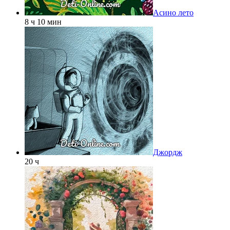
Асино лето
8 ч 10 мин
Джордж
20 ч