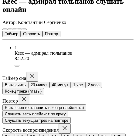
Кеес — адмирал тюльпанов слушать
онлайн
Автор: Константин Сергиенко
Таймер
Скорость
Повтор
1
Кеес — адмирал тюльпанов
8:52:20
Таймер сна
Выключить
20 минут
40 минут
1 час
2 часа
Конец трека (главы)
Повтор
Выключен (остановить в конце плейлиста)
Слушать весь плейлист по кругу
Слушать текущий трек на повторе
Скорость воспроизведения