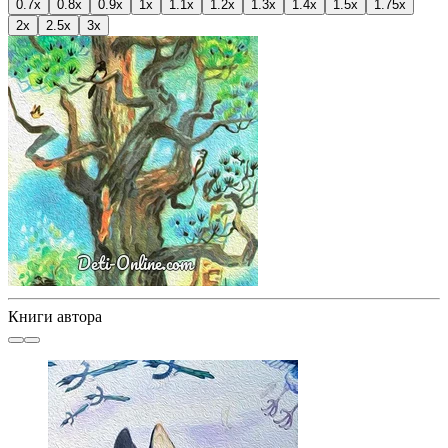
0.7x
0.8x
0.9x
1x
1.1x
1.2x
1.3x
1.4x
1.5x
1.75x
2x
2.5x
3x
Книги автора