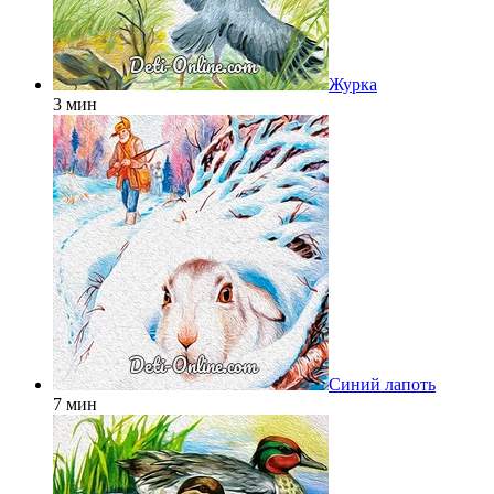
Журка
3 мин
Синий лапоть
7 мин