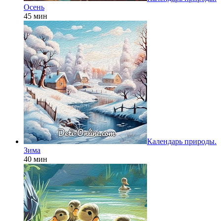
Осень
45 мин
Календарь природы.
Зима
40 мин