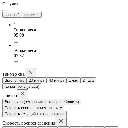
Озвучка
версия 1
версия 2
1
Этажи леса
05:08
1
Этажи леса
05:32
Таймер сна
Выключить
20 минут
40 минут
1 час
2 часа
Конец трека (главы)
Повтор
Выключен (остановить в конце плейлиста)
Слушать весь плейлист по кругу
Слушать текущий трек на повторе
Скорость воспроизведения