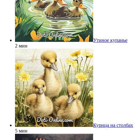
Утиное купанье
2 мин
Курица на столбах
5 мин