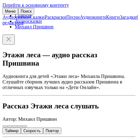
Перейти к основному контенту
Меню
Поиск
Главная
Аудиосказки
Сказки
Раскраски
Песни
Аудиокниги
Книги
Загадки
Аудиосказки
редактора
Михаил Пришвин
Этажи леса — аудио рассказ
Пришвина
Аудиокнига для детей «Этажи леса» Михаила Пришвина.
Слушайте сборник лучших аудио рассказов Пришвина в
отличных озвучках только на «Дети Онлайн».
Рассказ Этажи леса слушать
Автор: Михаил Пришвин
Таймер
Скорость
Повтор