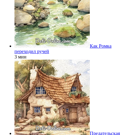
Как Ромка
переходил ручей
3 мин
Предательская