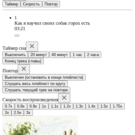
Таймер
Скорость
Повтор
1
Как я научил своих собак горох есть
03:21
Таймер сна
Выключить
20 минут
40 минут
1 час
2 часа
Конец трека (главы)
Повтор
Выключен (остановить в конце плейлиста)
Слушать весь плейлист по кругу
Слушать текущий трек на повторе
Скорость воспроизведения
0.7x
0.8x
0.9x
1x
1.1x
1.2x
1.3x
1.4x
1.5x
1.75x
2x
2.5x
3x