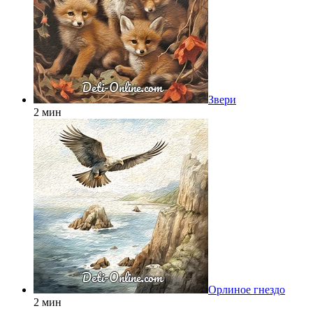
Звери
2 мин
Орлиное гнездо
2 мин