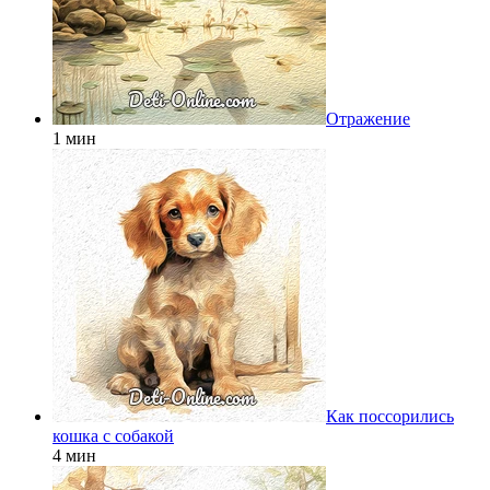
Отражение
1 мин
Как поссорились
кошка с собакой
4 мин