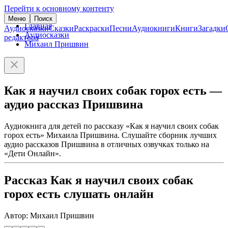
Перейти к основному контенту
Меню
Поиск
Главная
Аудиосказки
Сказки
Раскраски
Песни
Аудиокниги
Книги
Загадки
Аудиосказки
редактора
Михаил Пришвин
Как я научил своих собак горох есть —
аудио рассказ Пришвина
Аудиокнига для детей по рассказу «Как я научил своих собак
горох есть» Михаила Пришвина. Слушайте сборник лучших
аудио рассказов Пришвина в отличных озвучках только на
«Дети Онлайн».
Рассказ Как я научил своих собак
горох есть слушать онлайн
Автор: Михаил Пришвин