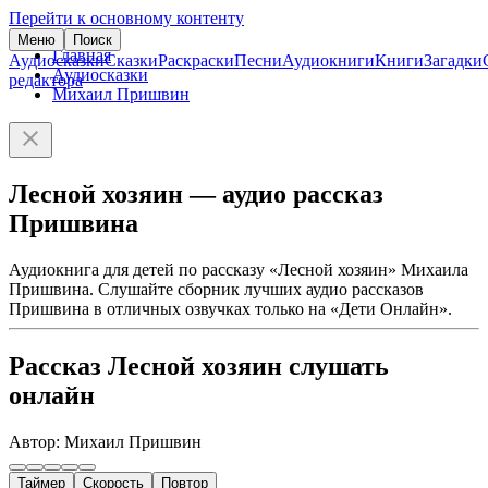
Перейти к основному контенту
Меню
Поиск
Главная
Аудиосказки
Сказки
Раскраски
Песни
Аудиокниги
Книги
Загадки
Аудиосказки
редактора
Михаил Пришвин
Лесной хозяин — аудио рассказ
Пришвина
Аудиокнига для детей по рассказу «Лесной хозяин» Михаила
Пришвина. Слушайте сборник лучших аудио рассказов
Пришвина в отличных озвучках только на «Дети Онлайн».
Рассказ Лесной хозяин слушать
онлайн
Автор: Михаил Пришвин
Таймер
Скорость
Повтор