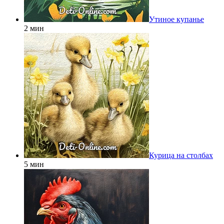
Утиное купанье
2 мин
Курица на столбах
5 мин