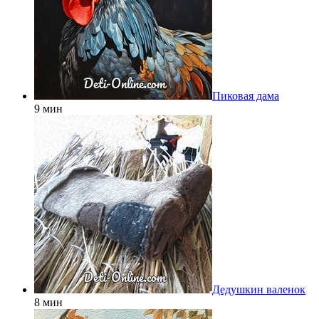
Пиковая дама
9 мин
Дедушкин валенок
8 мин