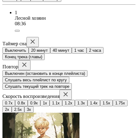
1
Лесной хозяин
08:36
Таймер сна
Выключить
20 минут
40 минут
1 час
2 часа
Конец трека (главы)
Повтор
Выключен (остановить в конце плейлиста)
Слушать весь плейлист по кругу
Слушать текущий трек на повторе
Скорость воспроизведения
0.7x
0.8x
0.9x
1x
1.1x
1.2x
1.3x
1.4x
1.5x
1.75x
2x
2.5x
3x