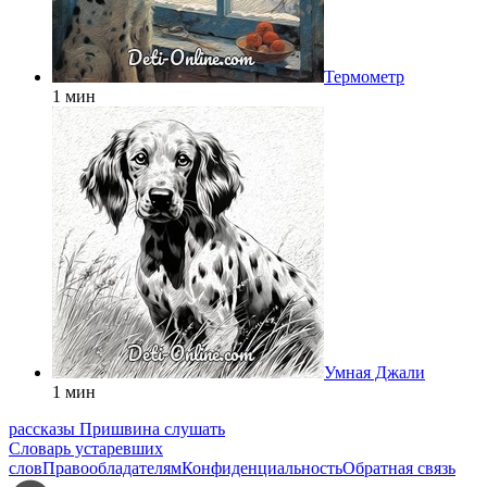
Термометр
1 мин
Умная Джали
1 мин
рассказы Пришвина слушать
Словарь устаревших
слов
Правообладателям
Конфиденциальность
Обратная связь