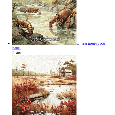
О чём шепчутся
раки
5 мин