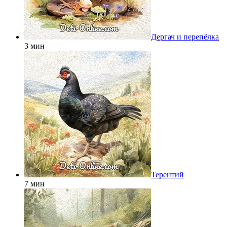
Дергач и перепёлка
3 мин
Терентий
7 мин