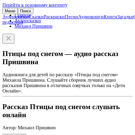
Перейти к основному контенту
Меню
Поиск
Главная
Аудиосказки
Сказки
Раскраски
Песни
Аудиокниги
Книги
Загадки
Аудиосказки
редактора
Михаил Пришвин
Птицы под снегом — аудио рассказ
Пришвина
Аудиокнига для детей по рассказу «Птицы под снегом»
Михаила Пришвина. Слушайте сборник лучших аудио
рассказов Пришвина в отличных озвучках только на «Дети
Онлайн».
Рассказ Птицы под снегом слушать
онлайн
Автор: Михаил Пришвин