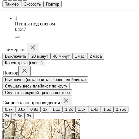
Таймер
Скорость
Повтор
1
Птицы под снегом
04:47
Таймер сна
Выключить
20 минут
40 минут
1 час
2 часа
Конец трека (главы)
Повтор
Выключен (остановить в конце плейлиста)
Слушать весь плейлист по кругу
Слушать текущий трек на повторе
Скорость воспроизведения
0.7x
0.8x
0.9x
1x
1.1x
1.2x
1.3x
1.4x
1.5x
1.75x
2x
2.5x
3x