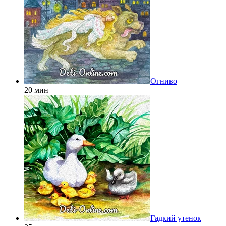
Огниво
20 мин
Гадкий утенок