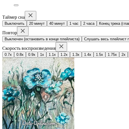
Таймер сна
Выключить
20 минут
40 минут
1 час
2 часа
Конец трека (гла
Повтор
Выключен (остановить в конце плейлиста)
Слушать весь плейлист п
Скорость воспроизведения
0.7x
0.8x
0.9x
1x
1.1x
1.2x
1.3x
1.4x
1.5x
1.75x
2x