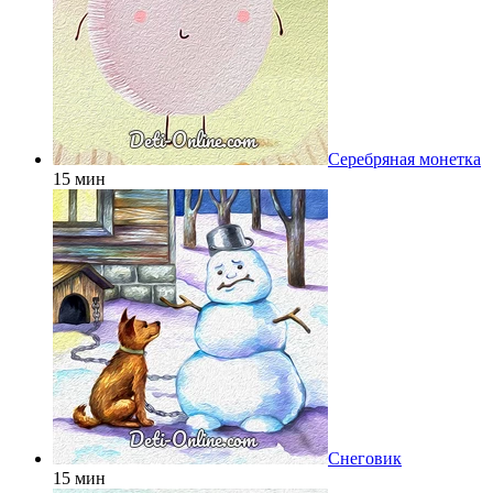
Серебряная монетка
15 мин
Снеговик
15 мин