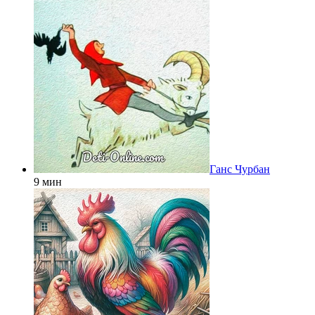
Ганс Чурбан
9 мин