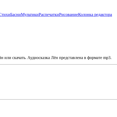
Стихи
Басни
Мультики
Распечатки
Рисование
Колонка редактора
н или скачать. Аудиосказка Лён представлена в формате mp3.