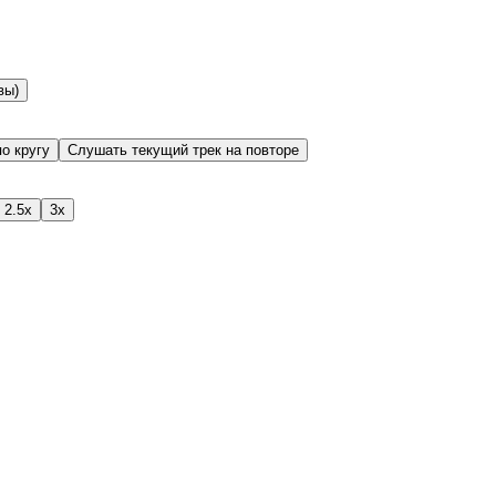
вы)
о кругу
Слушать текущий трек на повторе
2.5x
3x