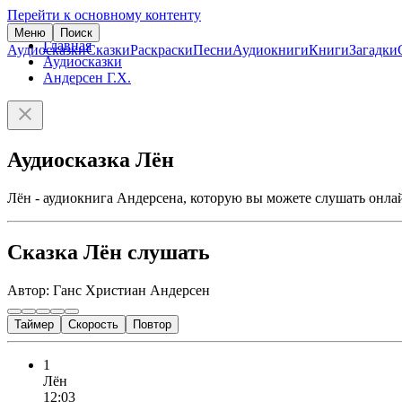
Перейти к основному контенту
Меню
Поиск
Главная
Аудиосказки
Сказки
Раскраски
Песни
Аудиокниги
Книги
Загадки
Аудиосказки
Андерсен Г.Х.
Аудиосказка Лён
Лён - аудиокнига Андерсена, которую вы можете слушать онлай
Сказка Лён слушать
Автор: Ганс Христиан Андерсен
Таймер
Скорость
Повтор
1
Лён
12:03