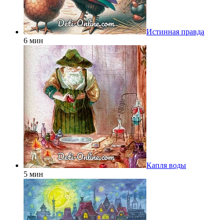
Истинная правда
6 мин
Капля воды
5 мин