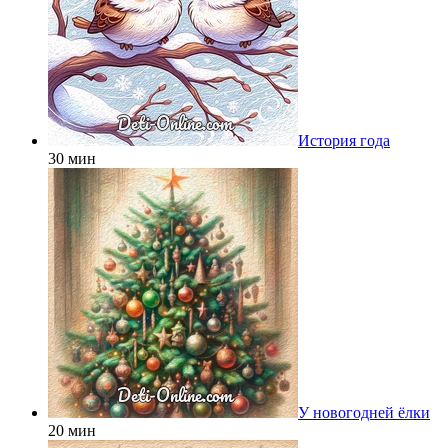
История года
30 мин
У новогодней ёлки
20 мин