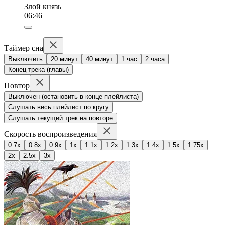
Злой князь
06:46
Таймер сна
Выключить
20 минут
40 минут
1 час
2 часа
Конец трека (главы)
Повтор
Выключен (остановить в конце плейлиста)
Слушать весь плейлист по кругу
Слушать текущий трек на повторе
Скорость воспроизведения
0.7x
0.8x
0.9x
1x
1.1x
1.2x
1.3x
1.4x
1.5x
1.75x
2x
2.5x
3x