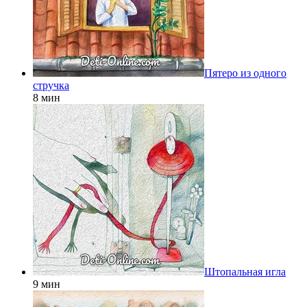
Пятеро из одного
стручка
8 мин
Штопальная игла
9 мин