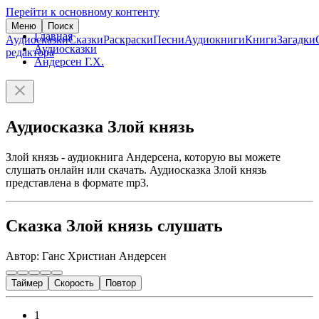
Перейти к основному контенту
Меню
Поиск
Главная
Аудиосказки
Сказки
Раскраски
Песни
Аудиокниги
Книги
Загадки
Аудиосказки
редактора
Андерсен Г.Х.
Аудиосказка Злой князь
Злой князь - аудиокнига Андерсена, которую вы можете
слушать онлайн или скачать. Аудиосказка Злой князь
представлена в формате mp3.
Сказка Злой князь слушать
Автор: Ганс Христиан Андерсен
Таймер
Скорость
Повтор
1