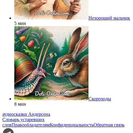
Нехороший мальчик
5 мин
Скороходы
8 мин
аудиосказки Андерсена
Словарь устаревших
слов
Правообладателям
Конфиденциальность
Обратная связь