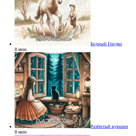
Бедный Гнедко
8 мин
Разбитый кувшин
8 мин