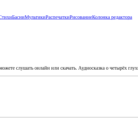
Стихи
Басни
Мультики
Распечатки
Рисование
Колонка редактора
 можете слушать онлайн или скачать. Аудиосказка о четырёх глух