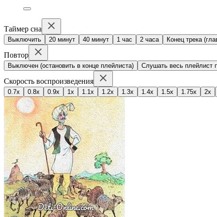
Таймер сна
Выключить
20 минут
40 минут
1 час
2 часа
Конец трека (гла
Повтор
Выключен (остановить в конце плейлиста)
Слушать весь плейлист п
Скорость воспроизведения
0.7x
0.8x
0.9x
1x
1.1x
1.2x
1.3x
1.4x
1.5x
1.75x
2x