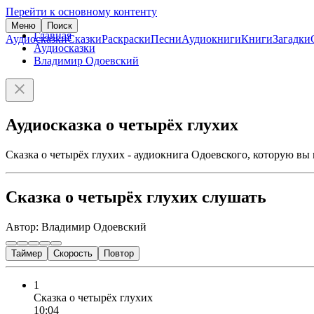
Перейти к основному контенту
Меню
Поиск
Главная
Аудиосказки
Сказки
Раскраски
Песни
Аудиокниги
Книги
Загадки
Аудиосказки
Владимир Одоевский
Аудиосказка о четырёх глухих
Сказка о четырёх глухих - аудиокнига Одоевского, которую вы
Сказка о четырёх глухих слушать
Автор: Владимир Одоевский
Таймер
Скорость
Повтор
1
Сказка о четырёх глухих
10:04