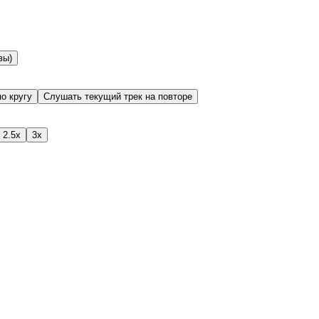
вы)
о кругу
Слушать текущий трек на повторе
2.5x
3x