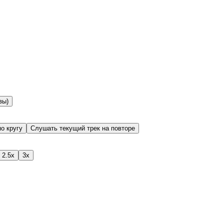
вы)
о кругу
Слушать текущий трек на повторе
2.5x
3x