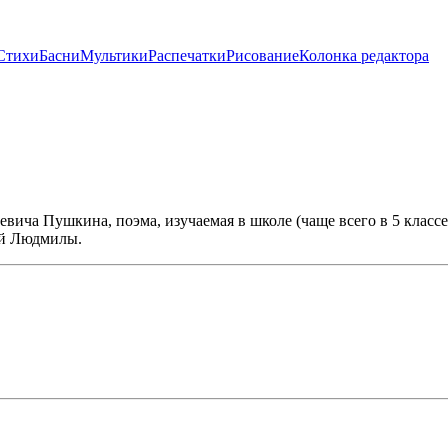
Стихи
Басни
Мультики
Распечатки
Рисование
Колонка редактора
ича Пушкина, поэма, изучаемая в школе (чаще всего в 5 классе)
ой Людмилы.