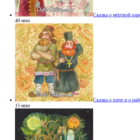
Сказка о мёртвой цар
40 мин
Сказка о попе и о ра
15 мин