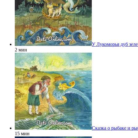
У Лукоморья дуб зел
2 мин
Сказка о рыбаке и ры
15 мин