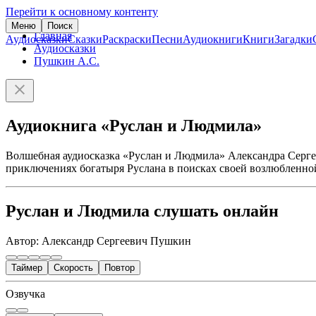
Перейти к основному контенту
Меню
Поиск
Главная
Аудиосказки
Сказки
Раскраски
Песни
Аудиокниги
Книги
Загадки
Аудиосказки
Пушкин А.С.
Аудиокнига «Руслан и Людмила»
Волшебная аудиосказка «Руслан и Людмила» Александра Сергеев
приключениях богатыря Руслана в поисках своей возлюбленн
Руслан и Людмила слушать онлайн
Автор: Александр Сергеевич Пушкин
Таймер
Скорость
Повтор
Озвучка