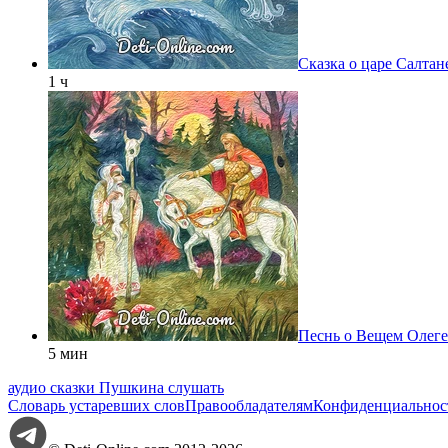
Сказка о царе Салтан
1 ч
Песнь о Вещем Олеге
5 мин
аудио сказки Пушкина слушать
Словарь устаревших слов
Правообладателям
Конфиденциальнос