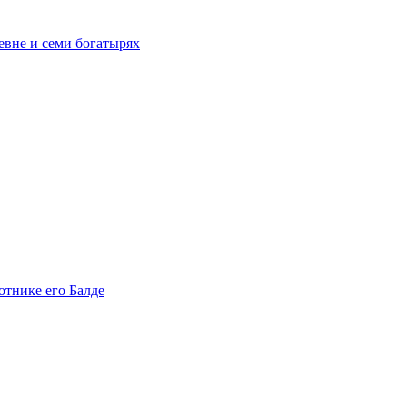
евне и семи богатырях
ботнике его Балде