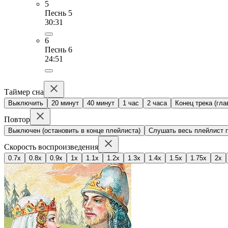
5
Песнь 5
30:31
6
Песнь 6
24:51
Таймер сна
Выключить
20 минут
40 минут
1 час
2 часа
Конец трека (гла
Повтор
Выключен (остановить в конце плейлиста)
Слушать весь плейлист п
Скорость воспроизведения
0.7x
0.8x
0.9x
1x
1.1x
1.2x
1.3x
1.4x
1.5x
1.75x
2x