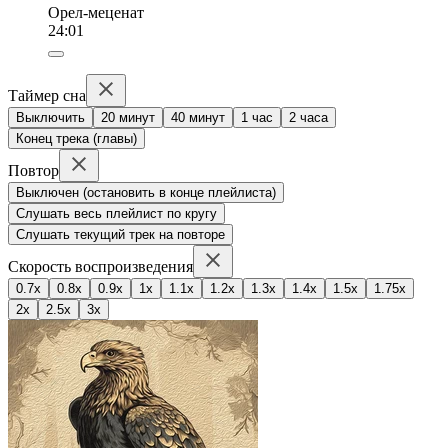
Орел-меценат
24:01
Таймер сна
Выключить
20 минут
40 минут
1 час
2 часа
Конец трека (главы)
Повтор
Выключен (остановить в конце плейлиста)
Слушать весь плейлист по кругу
Слушать текущий трек на повторе
Скорость воспроизведения
0.7x
0.8x
0.9x
1x
1.1x
1.2x
1.3x
1.4x
1.5x
1.75x
2x
2.5x
3x