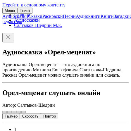
Перейти к основному контенту
Меню
Поиск
Главная
Аудиосказки
Сказки
Раскраски
Песни
Аудиокниги
Книги
Загадки
Аудиосказки
редактора
Салтыков-Щедрин М.Е.
Аудиосказка «Орел-меценат»
Аудиосказка Орел-меценат — это аудиокнига по
произведению Михаила Евграфовича Салтыкова-Щедрина.
Рассказ Орел-меценат можно слушать онлайн или скачать.
Орел-меценат слушать онлайн
Автор: Салтыков-Щедрин
Таймер
Скорость
Повтор
1