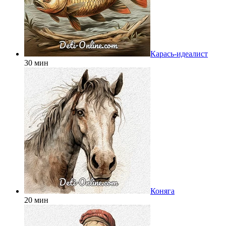
Карась-идеалист
30 мин
Коняга
20 мин