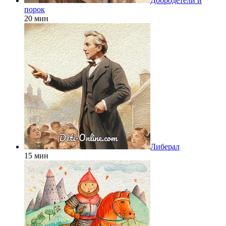
Добродетели и
порок
20 мин
Либерал
15 мин