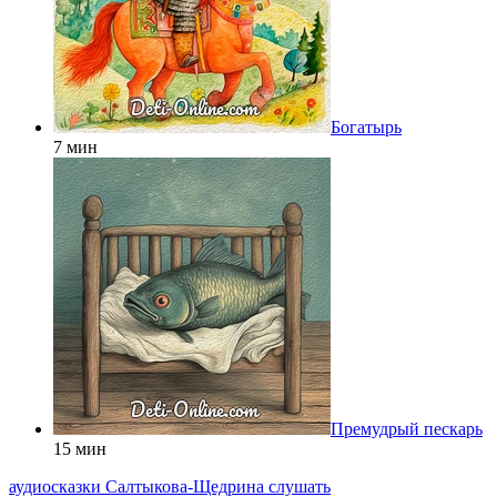
Богатырь
7 мин
Премудрый пескарь
15 мин
аудиосказки Салтыкова-Щедрина слушать