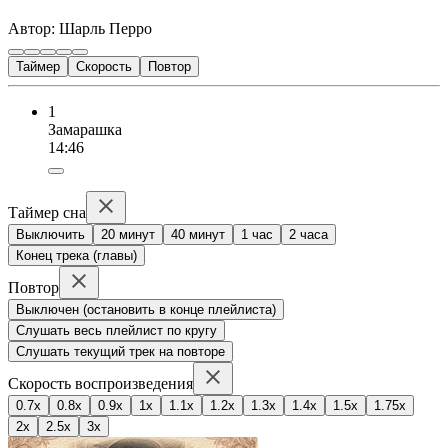
Автор: Шарль Перро
Таймер
Скорость
Повтор
1
Замарашка
14:46
Таймер сна
Выключить
20 минут
40 минут
1 час
2 часа
Конец трека (главы)
Повтор
Выключен (остановить в конце плейлиста)
Слушать весь плейлист по кругу
Слушать текущий трек на повторе
Скорость воспроизведения
0.7x
0.8x
0.9x
1x
1.1x
1.2x
1.3x
1.4x
1.5x
1.75x
2x
2.5x
3x