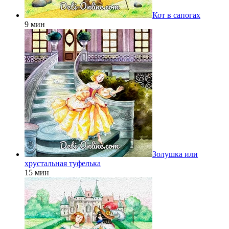
Кот в сапогах
9 мин
Золушка или
хрустальная туфелька
15 мин