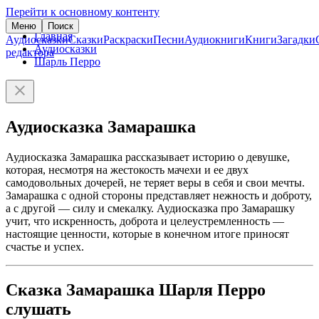
Перейти к основному контенту
Меню
Поиск
Главная
Аудиосказки
Сказки
Раскраски
Песни
Аудиокниги
Книги
Загадки
Аудиосказки
редактора
Шарль Перро
Аудиосказка Замарашка
Аудиосказка Замарашка рассказывает историю о девушке,
которая, несмотря на жестокость мачехи и ее двух
самодовольных дочерей, не теряет веры в себя и свои мечты.
Замарашка с одной стороны представляет нежность и доброту,
а с другой — силу и смекалку. Аудиосказка про Замарашку
учит, что искренность, доброта и целеустремленность —
настоящие ценности, которые в конечном итоге приносят
счастье и успех.
Сказка Замарашка Шарля Перро
слушать