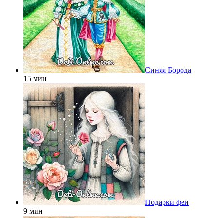
Синяя Борода
15 мин
Подарки феи
9 мин