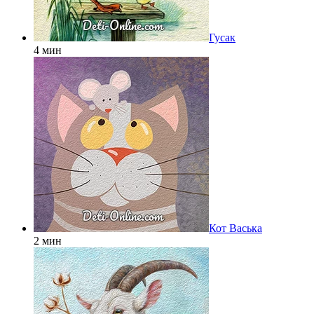
Гусак
4 мин
Кот Васька
2 мин