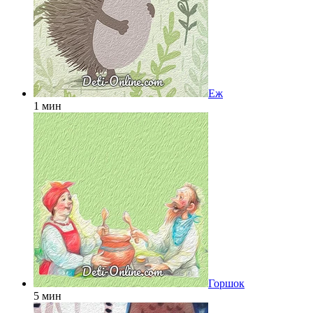
Еж
1 мин
Горшок
5 мин