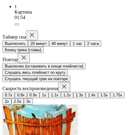
1
Картина
01:54
Таймер сна
Выключить
20 минут
40 минут
1 час
2 часа
Конец трека (главы)
Повтор
Выключен (остановить в конце плейлиста)
Слушать весь плейлист по кругу
Слушать текущий трек на повторе
Скорость воспроизведения
0.7x
0.8x
0.9x
1x
1.1x
1.2x
1.3x
1.4x
1.5x
1.75x
2x
2.5x
3x