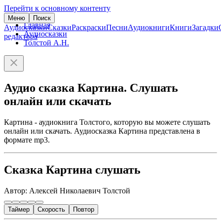
Перейти к основному контенту
Меню
Поиск
Главная
Аудиосказки
Сказки
Раскраски
Песни
Аудиокниги
Книги
Загадки
Аудиосказки
редактора
Толстой А.Н.
Аудио сказка Картина. Слушать
онлайн или скачать
Картина - аудиокнига Толстого, которую вы можете слушать
онлайн или скачать. Аудиосказка Картина представлена в
формате mp3.
Сказка Картина слушать
Автор: Алексей Николаевич Толстой
Таймер
Скорость
Повтор