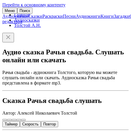
Перейти к основному контенту
Меню
Поиск
Главная
Аудиосказки
Сказки
Раскраски
Песни
Аудиокниги
Книги
Загадки
Аудиосказки
редактора
Толстой А.Н.
Аудио сказка Рачья свадьба. Слушать
онлайн или скачать
Рачья свадьба - аудиокнига Толстого, которую вы можете
слушать онлайн или скачать. Аудиосказка Рачья свадьба
представлена в формате mp3.
Сказка Рачья свадьба слушать
Автор: Алексей Николаевич Толстой
Таймер
Скорость
Повтор