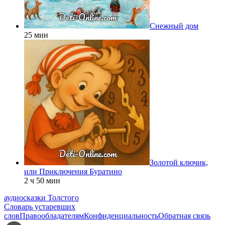
Снежный дом
25 мин
Золотой ключик,
или Приключения Буратино
2 ч 50 мин
аудиосказки Толстого
Словарь устаревших
слов
Правообладателям
Конфиденциальность
Обратная связь