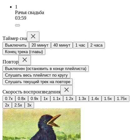
1
Рачья свадьба
03:59
Таймер сна
Выключить
20 минут
40 минут
1 час
2 часа
Конец трека (главы)
Повтор
Выключен (остановить в конце плейлиста)
Слушать весь плейлист по кругу
Слушать текущий трек на повторе
Скорость воспроизведения
0.7x
0.8x
0.9x
1x
1.1x
1.2x
1.3x
1.4x
1.5x
1.75x
2x
2.5x
3x