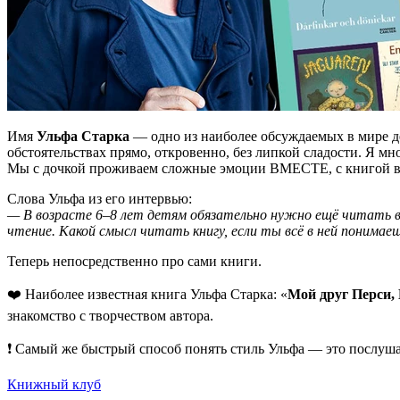
Имя
Ульфа Старка
— одно из наиболее обсуждаемых в мире де
обстоятельствах прямо, откровенно, без липкой сладости. Я мн
Мы с дочкой проживаем сложные эмоции ВМЕСТЕ, с книгой в р
Слова Ульфа из его интервью:
— В возрасте 6‒8 лет детям обязательно нужно ещё читать 
чтение. Какой смысл читать книгу, если ты всё в ней понимае
Теперь непосредственно про сами книги.
❤️ Наиболее известная книга Ульфа Старка: «
Мой друг Перси,
знакомство с творчеством автора.
❗️ Самый же быстрый способ понять стиль Ульфа — это послуша
Книжный клуб