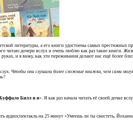
тской литературы, а его книги удостоены самых престижных пр
ого читаю дочери вслух и очень люблю как раз такие книги. Жиз
уках, и я вижу, как эти переживания делают нас ещё более бл
вслух. Чтобы они слушали более сложные книжки, чем сами мо
шь?
 Буффало Билл и я
». Я как раз начала читать её своей дочке вс
ть аудиоспектакль на 25 минут «Умеешь ли ты свистеть, Йоханн