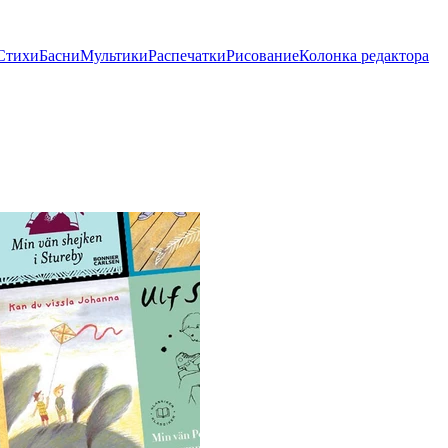
Стихи
Басни
Мультики
Распечатки
Рисование
Колонка редактора